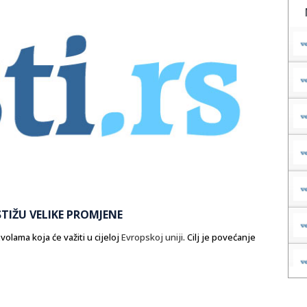
TIŽU VELIKE PROMJENE
olama koja će važiti u cijeloj
Evropskoj uniji
. Cilj je povećanje