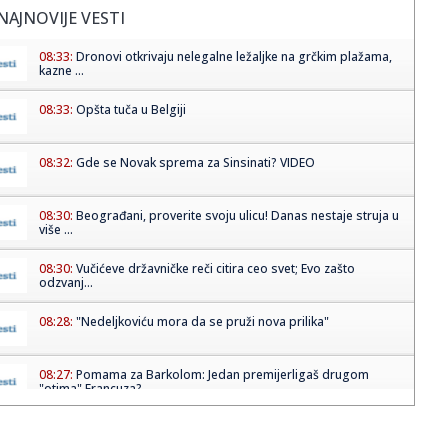
NAJNOVIJE VESTI
08:33:
Dronovi otkrivaju nelegalne ležaljke na grčkim plažama,
kazne ...
08:33:
Opšta tuča u Belgiji
08:32:
Gde se Novak sprema za Sinsinati? VIDEO
08:30:
Beograđani, proverite svoju ulicu! Danas nestaje struja u
više ...
08:30:
Vučićeve državničke reči citira ceo svet; Evo zašto
odzvanj...
08:28:
"Nedeljkoviću mora da se pruži nova prilika"
08:27:
Pomama za Barkolom: Jedan premijerligaš drugom
"otima" Francuza?...
08:25:
Krediti kao nacionalni sport: Dug komšija za tri godine
porastao...