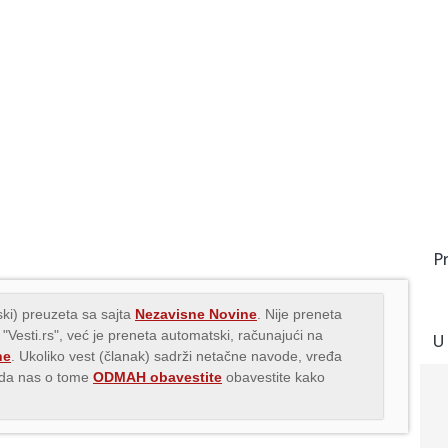
P
ki) preuzeta sa sajta
Nezavisne Novine
. Nije preneta
 "Vesti.rs", već je preneta automatski, računajući na
U
ne
. Ukoliko vest (članak) sadrži netačne navode, vređa
s da nas o tome
ODMAH obavestite
obavestite kako