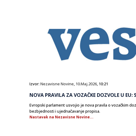
Izvor:
Nezavisne Novine
,
10.Maj.2026
, 10:21
NOVA PRAVILA ZA VOZAČKE DOZVOLE U EU: S
Evropski parlament usvojio je nova pravila o vozačkim dozv
bezbjednosti i ujednačavanje propisa.
Nastavak na Nezavisne Novine...