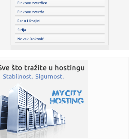
08:17:
Drama u Njujorku: Šta će biti sa Porterom?
Pinkove zvezdice
Pinkove zvezde
08:13:
Трамп именовао Вила Шарфа за ...
Rat u Ukrajini
Sirija
08:16:
Vode Vojvodine: Dok drugi kritikuju, mi radimo! Problem
Novak Đoković
vodostaja...
08:15:
Ceo svet čeka da čuje njegovo ime! Otkriveno kada ćemo
saznati...
08:14:
AMSS upozorava: "Naoružajte se strpljenjem"; Na
granicama se če...
08:12:
Ovo je najbolji trubač na 65. Dragačevskom saboru: "Ovo
sam dug...
08:10:
Репертоар Српског народног ...
08:12:
FOTO Satelitski snimci: Pogledajte štetu u Deliblatskoj
peščar...
08:11:
Dve bebe rođene u leskovačkom porodilištu