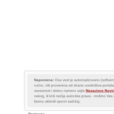
Napomena:
Ova vest je automatizovano (softvers
ručno, niti proverena od strane uredništva portala
savesnost i dobru nameru sajta
Nezavisne Novi
nekog, ili krši nečija autorska prava - molimo Va
bismo uklonili sporni sadržaj.