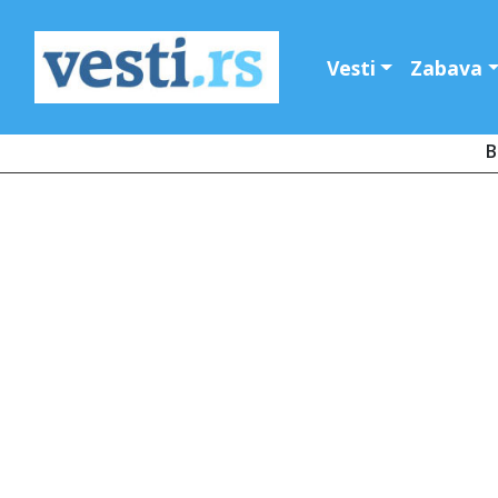
Vesti
Zabava
B