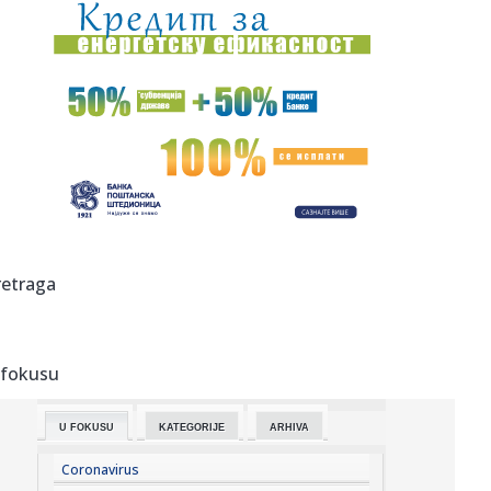
08:24:
Tri važna javna poziva namenjena novosadskim
poljoprivrednicima!
08:23:
Klintu Istvudu se ovaj vestern uopšte nije dopao: "Bio je
smeša...
08:23:
Evakuisano milion ljudi; Popaljeni svi alarmi
08:23:
Orkestar Vasiljević pobednik sabora trubača u Guči
08:21:
Raspored sahrana za ponedeljak, 10. avgust
retraga
08:20:
NOVAK PONOVO NA TERENU: Đoković trenira u
Portonovom – sprema...
 fokusu
08:20:
Trodnevni program povodom slave hrama Preobraženja
u Pančevu
U FOKUSU
KATEGORIJE
ARHIVA
08:16:
Кошаркашице Србије млађе од 18 ...
Coronavirus