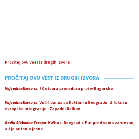
Pročitaj ovu vest iz drugih izvora
PROČITAJ OVU VEST IZ DRUGIH IZVORA:
VojvodinaUzivo.rs
: EK otvara proceduru protiv Bugarske
VojvodinaUzivo.rs
: Vučić danas sa Koštom u Beogradu: U fokusu
evropske integracije i Zapadni Balkan
Radio Slobodna Evropa
: Košta u Beogradu: Put pred vama zahtevan,
ali je putanja jasna