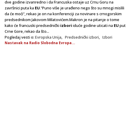
dve godine izvanredno i da Francuska ostaje uz Crnu Goru na
završnici puta ka
EU
."Puno više je urađeno nego što su mnogi mislili
da će moći", rekao je on na konferenciji za novinare s crnogorskim
predsednikom Jakovom Milatovićem.Makron je na pitanje o tome
kako će francuski predsednički
izbori
iduće godine uticati na
EU
put
Crne Gore, rekao da što...
Pogledaj vesti o:
Evropska Unija
,
Predsednički izbori
,
Izbori
Nastavak na Radio Slobodna Evropa...