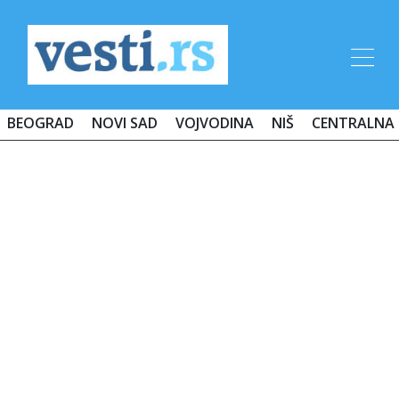
BEOGRAD
NOVI SAD
VOJVODINA
NIŠ
CENTRALNA 