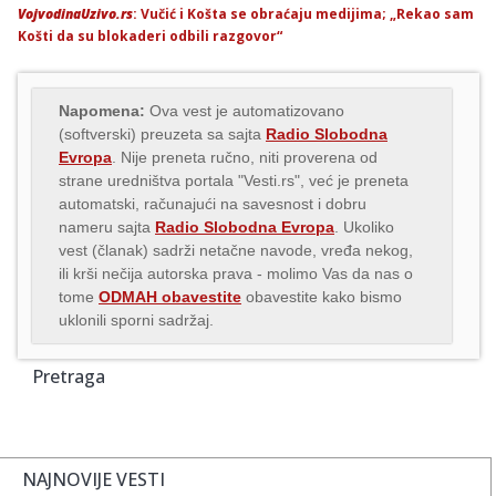
VojvodinaUzivo.rs
: Vučić i Košta se obraćaju medijima; „Rekao sam
Košti da su blokaderi odbili razgovor“
Napomena:
Ova vest je automatizovano
(softverski) preuzeta sa sajta
Radio Slobodna
Evropa
. Nije preneta ručno, niti proverena od
strane uredništva portala "Vesti.rs", već je preneta
automatski, računajući na savesnost i dobru
nameru sajta
Radio Slobodna Evropa
. Ukoliko
vest (članak) sadrži netačne navode, vređa nekog,
ili krši nečija autorska prava - molimo Vas da nas o
tome
ODMAH obavestite
obavestite kako bismo
uklonili sporni sadržaj.
Pretraga
NAJNOVIJE VESTI