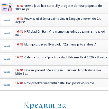
16:48:
Vreme je za hair care: Lilly drogerie donose popuste do
30% na pr...
16:48:
Poziv za učešće na sajmu vina u Šangaju otvoren do 24.
avgust...
16:48:
NPS Vladičin Han: Vrlu nismo nasledili, pozajmili smo je od
na...
16:48:
Murinjo prozvao Gvardiolu: "Za mene je to slabost"
16:42:
Galerija fotografija – Rockstadt Extreme Fest 2026 – Brasov
16:40:
Opasni parazit pčela stigao u Tursku: Tropilaelaps sve
bliže Ba...
16:40:
Novi preokret na tržištu nafte: Iran postavio uslove
16:40:
Kerik daje novu šansu Rašfordu
16:40:
Analiza otkriva: Vožnja trotineta nosi veći rizik od težih