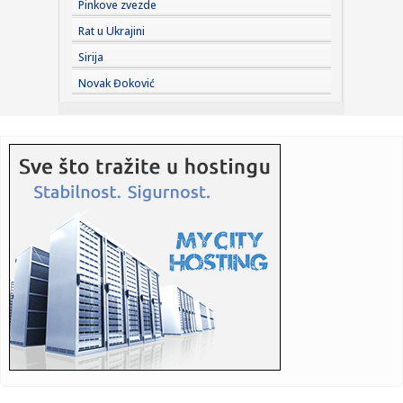
Pinkove zvezde
16:37:
Evropi se "spržio" gotovo sav očekivani ekonomski rast
Rat u Ukrajini
Sirija
16:37:
Sombor: Zbog alkohola i nasilničke vožnje zadržano 12
Novak Đoković
vozača ...
16:36:
Policija gotovo 24 sata istraživala "telo" u koferu: Onda je
otk...
16:33:
Tinejdžer koji je ubio sedam osoba na Tajlandu oružje
naučio d...
16:32:
Čanak na sarajevskoj televiziji optužio vlast za veleizdaju i
p...
16:32:
Mediji: Đilas bi da rasformira RTS koji je njegova bivša
firma ...
16:31:
Bred Pit: AI mogla bi da spasi filmove srednjeg budžeta
16:31:
Tanja Bošković dobitnica nagrade "Pavle Vuisić"