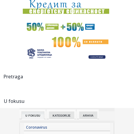
14:38:
Savić pred Radnik: Nema lakih utakmica, želimo da
pokažemo na...
14:38:
Baba već na promociji "zapalio" navijače: "Ovde sam da
vratim P...
14:35:
Poster za film The Mummy zabranjen za spoljno
oglašavanje u Veli...
14:35:
Hitan sastanak u Nemačkoj; Dron sa eksplozivom koji je
napravio ...
14:25:
И опет – Медо, добро дошао у своју ...
Pretraga
14:27:
Iz saobraćaja isključeno 14 vozača u Južnobačkom okrugu
U fokusu
14:27:
Tramp javno odbio Zelenskog: Nema više raketa za vas,
potrebne s...
U FOKUSU
KATEGORIJE
ARHIVA
14:26:
Prvi put viđeni vrtlozi na Suncu: Naučnici rešavaju misteriju
...
Coronavirus