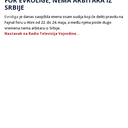
SRBIJE
Evroliga
je danas saopštila imena osam sudija koji će deliti pravdu na
Fajnal foru u Atini od 22. do 24. maja, a među njima posle dugo
vremena nema arbitara iz Srbije.
Nastavak na Radio Televizija Vojvodine...