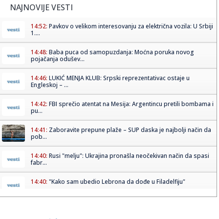
NAJNOVIJE VESTI
14:52:
Pavkov o velikom interesovanju za električna vozila: U Srbiji
1....
14:48:
Baba puca od samopuzdanja: Moćna poruka novog
pojačanja odušev...
14:46:
LUKIĆ MENJA KLUB: Srpski reprezentativac ostaje u
Engleskoj – ...
14:42:
FBI sprečio atentat na Mesija: Argentincu pretili bombama i
pu...
14:41:
Zaboravite prepune plaže – SUP daska je najbolji način da
pob...
14:40:
Rusi "melju": Ukrajina pronašla neočekivan način da spasi
fabr...
14:40:
"Kako sam ubedio Lebrona da dođe u Filadelfiju"
14:38:
Lažne piratske kopije filma „Odiseja“ koriste se za širenje...