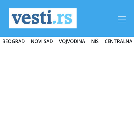
BEOGRAD
NOVI SAD
VOJVODINA
NIŠ
CENTRALNA 