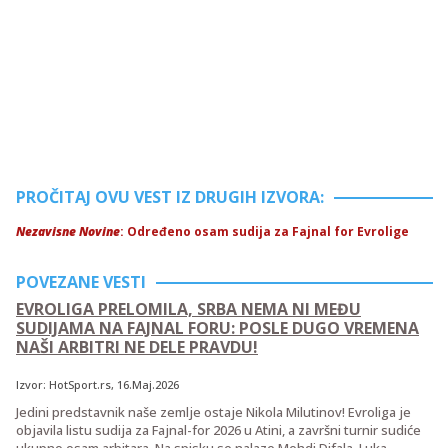
PROČITAJ OVU VEST IZ DRUGIH IZVORA:
Nezavisne Novine
: Određeno osam sudija za Fajnal for Evrolige
POVEZANE VESTI
EVROLIGA PRELOMILA, SRBA NEMA NI MEĐU
SUDIJAMA NA FAJNAL FORU: POSLE DUGO VREMENA
NAŠI ARBITRI NE DELE PRAVDU!
Izvor:
HotSport.rs
, 16.Maj.2026
Jedini predstavnik naše zemlje ostaje Nikola Milutinov! Evroliga je
objavila listu sudija za Fajnal-for 2026 u Atini, a završni turnir sudiće
ukupno osam arbitara. Na spisku se nalaze Mehdi Difala, Luka