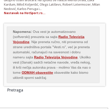
Kardum, Miloš Koljenšić, Olegs Latiševs, Robert Lotermozer, Milan
Nedović, Karlos Peruga i...
Nastavak na HotSport.rs...
Napomena:
Ova vest je automatizovano
(softverski) preuzeta sa sajta
Radio Televizija
Vojvodine
. Nije preneta ručno, niti proverena od
strane uredništva portala "Vesti.rs", već je preneta
automatski, računajući na savesnost i dobru
nameru sajta
Radio Televizija Vojvodine
. Ukoliko
vest (članak) sadrži netačne navode, vređa nekog,
ili krši nečija autorska prava - molimo Vas da nas o
tome
ODMAH obavestite
obavestite kako bismo
uklonili sporni sadržaj.
Pretraga