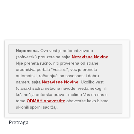
Napomena:
Ova vest je automatizovano
(softverski) preuzeta sa sajta
Nezavisne Novine
.
Nije preneta ručno, niti proverena od strane
uredništva portala "Vesti.rs", već je preneta
automatski, računajući na savesnost i dobru
nameru sajta
Nezavisne Novine
. Ukoliko vest
(članak) sadrži netačne navode, vređa nekog, ili
krši nečija autorska prava - molimo Vas da nas o
tome
ODMAH obavestite
obavestite kako bismo
uklonili sporni sadržaj.
Pretraga