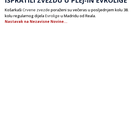
Košarkaši
Crvene zvezde
poraženi su večeras u posljednjem kolu 38.
kolu regularnog dijela
Evrolige
u Madridu od Reala.
Nastavak na Nezavisne Novine...