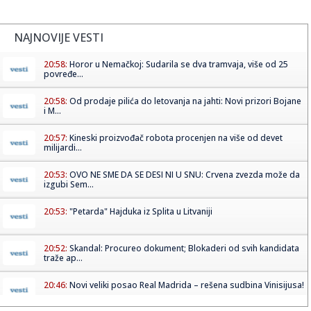
NAJNOVIJE VESTI
20:58:
Horor u Nemačkoj: Sudarila se dva tramvaja, više od 25
povređe...
20:58:
Od prodaje pilića do letovanja na jahti: Novi prizori Bojane
i M...
20:57:
Kineski proizvođač robota procenjen na više od devet
milijardi...
20:53:
OVO NE SME DA SE DESI NI U SNU: Crvena zvezda može da
izgubi Sem...
20:53:
"Petarda" Hajduka iz Splita u Litvaniji
20:52:
Skandal: Procureo dokument; Blokaderi od svih kandidata
traže ap...
20:46:
Novi veliki posao Real Madrida – rešena sudbina Vinisijusa!