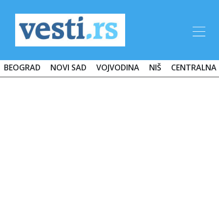
BEOGRAD
NOVI SAD
VOJVODINA
NIŠ
CENTRALNA 