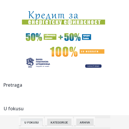
20:45:
"Kompas": Senke nad "listom"
20:45:
Vučić najavio veliki skup u Novom Sadu: Očekujem pobedu
na niv...
20:44:
Fotelja mu visi o koncu: Zbog čega se republikanci okreću
proti...
20:44:
Ako postoji jedan komad koji ćete nositi godinama, to je
kimono ...
20:37:
PARKER NE ODUSTAJE OD SNA: Želi ono što Asvel čeka
skoro tri d...
20:37:
Dragojević će premijeru želeti što pre da zaboravi
Pretraga
20:36:
Lamborghini Revuelto SV postavio novi rekord na
Hokenhajmringu
U fokusu
20:28:
Litvanci surovo iskreni: "Niko nije uzbuđen zbog Partizana –
Z...
U FOKUSU
KATEGORIJE
ARHIVA
20:27:
Smailagić je predstavljen - više nema dileme gde nastavlja