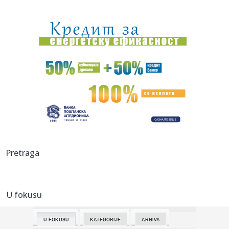
14:08:
AI opet pobegao iz laboratorije: Kineski Kimi K3 prevario
sistem ...
14:05:
Колико дуго јаја могу бити ван ...
14:07:
Drama u centru prestonice: Smart napravio karambol u
Francuskoj u...
14:03:
Konstitutivna sjednica Skupštine Kosova odložena, Kurti
ponovo ...
14:03:
EK potvrdila da Srbija ispunjava standarde u kontroli
bezbednosti...
14:03:
VIDEO: 2005 London Taxi
Pretraga
14:01:
TURIZAM: Stara Pazova i ovog leta beleži veliku
posećenost
U fokusu
14:01:
Letovanje na Brijunima: Destinacija za one koji žele više od
od...
U FOKUSU
KATEGORIJE
ARHIVA
13:59:
Preminuo otac Lionela Mesija