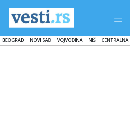
BEOGRAD
NOVI SAD
VOJVODINA
NIŠ
CENTRALNA 