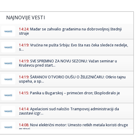
NAJNOVIJE VESTI
14:24:
Mađar se zahvalio građanima na dobrovoljnoj štednji
struje
14:19:
Vrućina ne pušta Srbiju: Evo šta nas čeka sledeće nedelje,
s...
14:19:
SVE SPREMNO ZA NOVU SEZONU: Važan seminar u
Kruševcu pred start...
14:19:
ŠARANOV OTVORIO DUŠU O ŽELEZNIČARU: Otkrio tajnu
uspeha, a sp...
14:15:
Panika u Bugarskoj – primećen dron; Eksplodiralo je
14:14:
Apelacioni sud naložio Trampovoj administraciji da
zaustavi izgr...
14:08:
Novi električni motor: Umesto retkih metala koristi druge
materi...