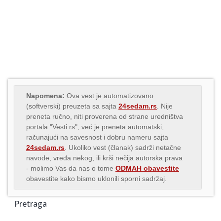
Napomena:
Ova vest je automatizovano
(softverski) preuzeta sa sajta
24sedam.rs
. Nije
preneta ručno, niti proverena od strane uredništva
portala "Vesti.rs", već je preneta automatski,
računajući na savesnost i dobru nameru sajta
24sedam.rs
. Ukoliko vest (članak) sadrži netačne
navode, vređa nekog, ili krši nečija autorska prava
- molimo Vas da nas o tome
ODMAH obavestite
obavestite kako bismo uklonili sporni sadržaj.
Pretraga