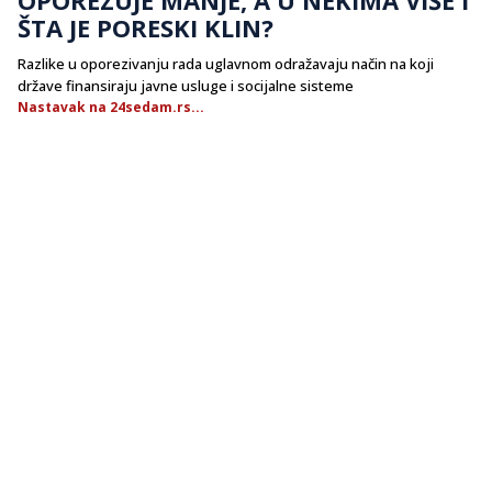
ŠTA JE PORESKI KLIN?
Razlike u oporezivanju rada uglavnom odražavaju način na koji
države finansiraju javne usluge i socijalne sisteme
Nastavak na 24sedam.rs...