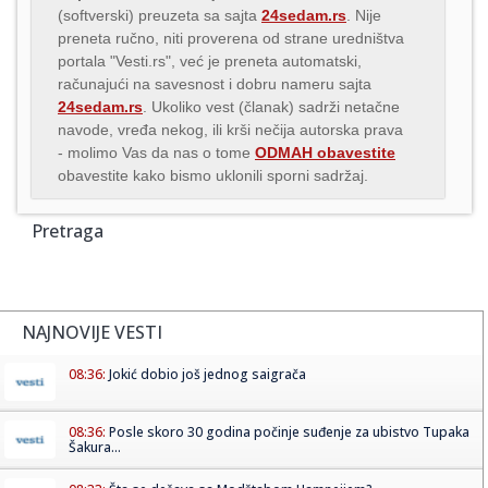
(softverski) preuzeta sa sajta
24sedam.rs
. Nije
preneta ručno, niti proverena od strane uredništva
portala "Vesti.rs", već je preneta automatski,
računajući na savesnost i dobru nameru sajta
24sedam.rs
. Ukoliko vest (članak) sadrži netačne
navode, vređa nekog, ili krši nečija autorska prava
- molimo Vas da nas o tome
ODMAH obavestite
obavestite kako bismo uklonili sporni sadržaj.
Pretraga
NAJNOVIJE VESTI
08:36:
Jokić dobio još jednog saigrača
08:36:
Posle skoro 30 godina počinje suđenje za ubistvo Tupaka
Šakura...