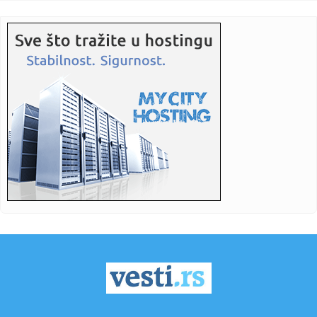
08:19:
INFANTINO PREŽIVEO KRIZNI SASTANAK: FIFA mu pružila
punu podr...
08:19:
MESI SE VRATIO KAO DA NIJE NI ODLAZIO: Dva gola,
asistencija i no...
08:17:
Uvode nova pravila: Kompanije više neće moći nasumično
da zov...
08:16:
200 na sat: Novi korak ka brzoj pruzi Beograd-Niš, traži se
izv...
08:15:
Deseta Velikogradištanska Gitarijada: Jubilej u znaku
rokenrola
08:14:
Deo Limana, NIS, Spens i Merkator mogu imati otežano
snabdevanje...
08:14:
Prvo skoči, pa reci Hetafe
08:12:
Istorijska odluka u Americi: Ova država sada dozvoljava
pacijent...
08:09:
Предавање “Српска црква у ...