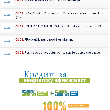
08:33:
Šta se dešava sa Modžtabom Hamneijem?
08:28:
Vučić čestitao Dan rudara: „Slava i zahvalnost onima koji
gr...
08:28:
VANILICA U CIRKUSU: Gdje ste Penelope, ima li vas još?
08:28:
FIFA pružila punu podršku Infantinu
08:28:
Posijte ovo u avgustu i berite svježe povrće cijele jeseni
08:28:
Coca-Cola bilježi milijarde prihoda, ključ uspjeha iznenadio
mn...
08:28:
Divlje svinje iz komšiluka tamane kukuruz pored Save,
mještani ...
08:28:
Češki "Volklore" osvojio studentskog Oskara
08:28:
Eksplodirala plinska boca kod Doboja, gorjelo i nisko
rastinje