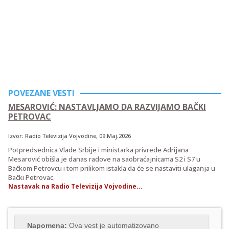
POVEZANE VESTI
MESAROVIĆ: NASTAVLJAMO DA RAZVIJAMO BAČKI
PETROVAC
Izvor:
Radio Televizija Vojvodine
, 09.Maj.2026
Potpredsednica Vlade Srbije i ministarka privrede Adrijana
Mesarović obišla je danas radove na saobraćajnicama S2 i S7 u
Bačkom Petrovcu i tom prilikom istakla da će se nastaviti ulaganja u
Bački Petrovac.
Nastavak na Radio Televizija Vojvodine...
Napomena:
Ova vest je automatizovano