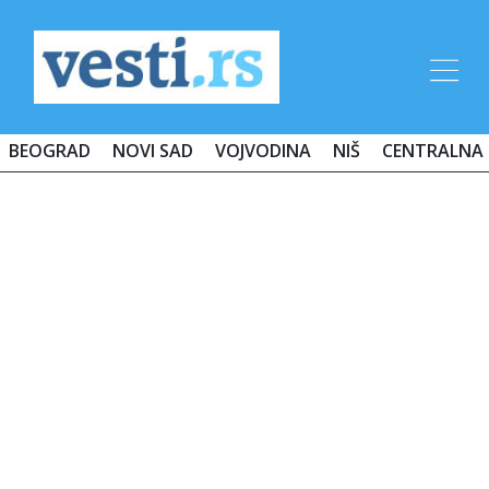
BEOGRAD
NOVI SAD
VOJVODINA
NIŠ
CENTRALNA 