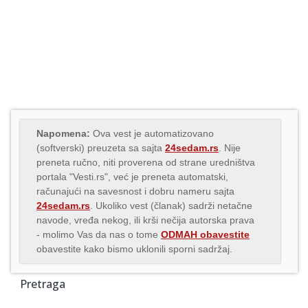
Napomena:
Ova vest je automatizovano
(softverski) preuzeta sa sajta
24sedam.rs
. Nije
preneta ručno, niti proverena od strane uredništva
portala "Vesti.rs", već je preneta automatski,
računajući na savesnost i dobru nameru sajta
24sedam.rs
. Ukoliko vest (članak) sadrži netačne
navode, vređa nekog, ili krši nečija autorska prava
- molimo Vas da nas o tome
ODMAH obavestite
obavestite kako bismo uklonili sporni sadržaj.
Pretraga