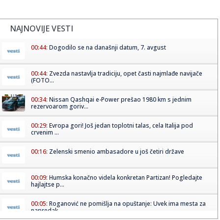
NAJNOVIJE VESTI
00:44:
Dogodilo se na današnji datum, 7. avgust
00:44:
Zvezda nastavlja tradiciju, opet časti najmlađe navijače
(FOTO...
00:34:
Nissan Qashqai e-Power prešao 1980 km s jednim
rezervoarom goriv...
00:29:
Evropa gori! Još jedan toplotni talas, cela Italija pod
crvenim ...
00:16:
Zelenski smenio ambasadore u još četiri države
00:09:
Humska konačno videla konkretan Partizan! Pogledajte
hajlajtse p...
00:05:
Roganović ne pomišlja na opuštanje: Uvek ima mesta za
napredak...