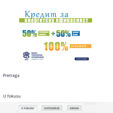
00:04:
Vukotić ne zna ko je Baba: "Vidim da ga svi hvale"
00:01:
Na današnji dan, 7. avgust
23:59:
U predgrađu Damaska podignut autobus u vazduh, dve
osobe poginul...
23:55:
ROMAŠČENKO POSLE POTOPA U HUMSKOJ: Jedna stvar
posebno ga je ra...
23:54:
Aleksić: "Nemamo čega da se plašimo u Kazahstanu"
VIDEO
23:48:
Trener Tobola: "Hteli smo da Partizan napada po krilu"
Pretraga
23:47:
Škoda Peaq u serijskoj proizvodnji
U fokusu
23:44:
"Mesi bi bio Pikaso" VIDEO
U FOKUSU
KATEGORIJE
ARHIVA
23:41:
Marinović nakon pobjede: Zaslužili smo još koji gol, ali