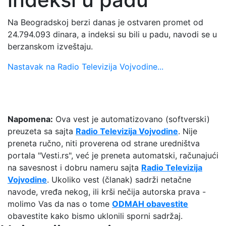
Na Beogradskoj berzi danas je ostvaren promet od
24.794.093 dinara, a indeksi su bili u padu, navodi se u
berzanskom izveštaju.
Nastavak na Radio Televizija Vojvodine...
Napomena:
Ova vest je automatizovano (softverski)
preuzeta sa sajta
Radio Televizija Vojvodine
. Nije
preneta ručno, niti proverena od strane uredništva
portala "Vesti.rs", već je preneta automatski, računajući
na savesnost i dobru nameru sajta
Radio Televizija
Vojvodine
. Ukoliko vest (članak) sadrži netačne
navode, vređa nekog, ili krši nečija autorska prava -
molimo Vas da nas o tome
ODMAH obavestite
obavestite kako bismo uklonili sporni sadržaj.