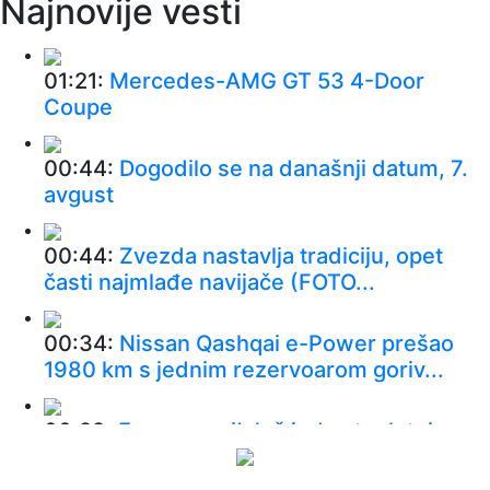
Najnovije vesti
01:21:
Mercedes-AMG GT 53 4-Door
Coupe
00:44:
Dogodilo se na današnji datum, 7.
avgust
00:44:
Zvezda nastavlja tradiciju, opet
časti najmlađe navijače (FOTO...
00:34:
Nissan Qashqai e-Power prešao
1980 km s jednim rezervoarom goriv...
00:29:
Evropa gori! Još jedan toplotni
talas, cela Italija pod crvenim ...