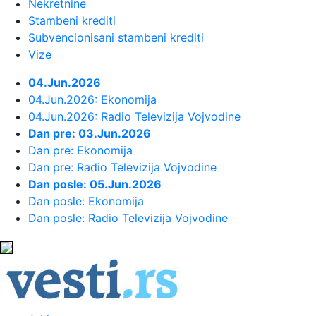
Nekretnine
Stambeni krediti
23:55:
ROMAŠČENKO POSLE POTOPA U
Subvencionisani stambeni krediti
HUMSKOJ: Jedna stvar posebno ga je ra...
Vize
23:54:
Aleksić: "Nemamo čega da se
04.Jun.2026
plašimo u Kazahstanu" VIDEO
04.Jun.2026: Ekonomija
04.Jun.2026: Radio Televizija Vojvodine
Dan pre: 03.Jun.2026
23:48:
Trener Tobola: "Hteli smo da
Dan pre: Ekonomija
Partizan napada po krilu"
Dan pre: Radio Televizija Vojvodine
Dan posle: 05.Jun.2026
23:47:
Škoda Peaq u serijskoj proizvodnji
Dan posle: Ekonomija
Dan posle: Radio Televizija Vojvodine
23:44:
"Mesi bi bio Pikaso" VIDEO
23:41:
Marinović nakon pobjede: Zaslužili
smo još koji gol, ali svaka...