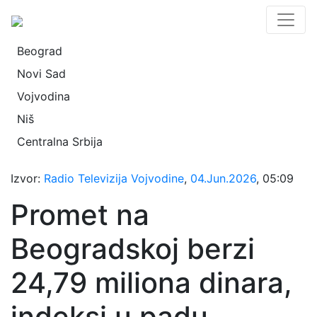
Beograd
Novi Sad
Vojvodina
Niš
Centralna Srbija
Izvor:
Radio Televizija Vojvodine
,
04.Jun.2026
, 05:09
Promet na
Beogradskoj berzi
24,79 miliona dinara,
indeksi u padu