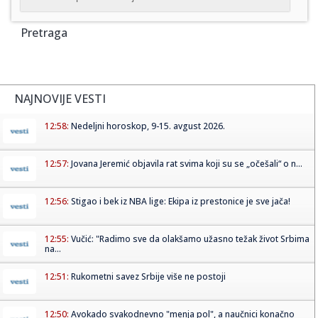
Pretraga
NAJNOVIJE VESTI
12:58:
Nedeljni horoskop, 9-15. avgust 2026.
12:57:
Jovana Jeremić objavila rat svima koji su se „očešali“ o n...
12:56:
Stigao i bek iz NBA lige: Ekipa iz prestonice je sve jača!
12:55:
Vučić: "Radimo sve da olakšamo užasno težak život Srbima
na...
12:51:
Rukometni savez Srbije više ne postoji
12:50:
Avokado svakodnevno "menja pol", a naučnici konačno