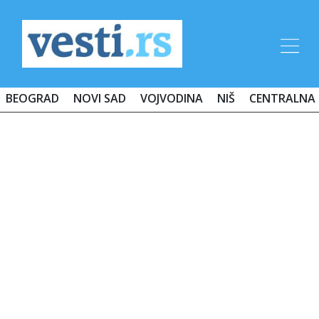
BEOGRAD
NOVI SAD
VOJVODINA
NIŠ
CENTRALNA 