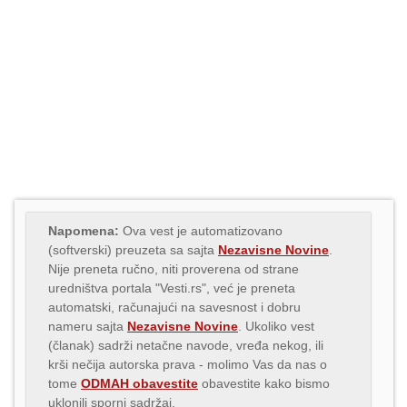
Napomena:
Ova vest je automatizovano
(softverski) preuzeta sa sajta
Nezavisne Novine
.
Nije preneta ručno, niti proverena od strane
uredništva portala "Vesti.rs", već je preneta
automatski, računajući na savesnost i dobru
nameru sajta
Nezavisne Novine
. Ukoliko vest
(članak) sadrži netačne navode, vređa nekog, ili
krši nečija autorska prava - molimo Vas da nas o
tome
ODMAH obavestite
obavestite kako bismo
uklonili sporni sadržaj.