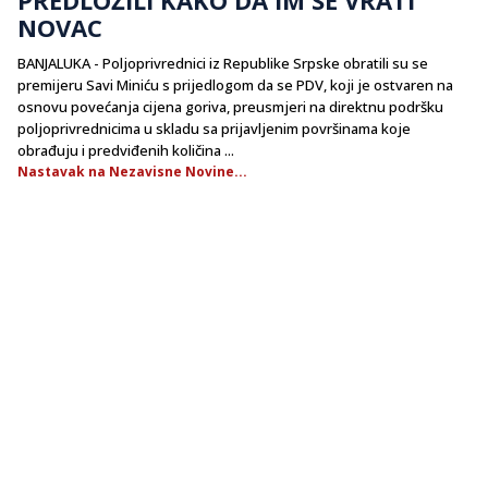
NOVAC
BANJALUKA - Poljoprivrednici iz Republike Srpske obratili su se
premijeru Savi Miniću s prijedlogom da se PDV, koji je ostvaren na
osnovu povećanja cijena goriva, preusmjeri na direktnu podršku
poljoprivrednicima u skladu sa prijavljenim površinama koje
obrađuju i predviđenih količina ...
Nastavak na Nezavisne Novine...