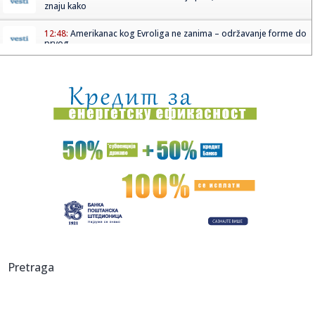
znaju kako
12:48:
Amerikanac kog Evroliga ne zanima – održavanje forme do
prvog ...
12:46:
Vučić se oglasio o požarima koji bukte Srbijom: Otkrio gde
jo...
12:46:
VIDEO: Vučić na mostu rekao da nije zadovoljan brzinom
kojom se...
12:45:
O ovom srpskom spektaklu priča planeta: Dejan Petrović
zapalio ...
12:43:
Đedović Handanović o sudbini NIS-a: Realni sam optimista,
Srbi...
12:42:
Blok 2 u rumunskoj nuklearki nastavlja da radi: "Imaće
energiju ...
12:40:
VIDEO: U šumama Kanade krije se neobična kuća na
Pretraga
točkovima
12:35:
Vučić: Razmatramo da promenimo vodotok Ibra, pa ćemo
videti ...