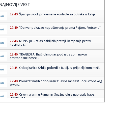
NAJNOVIJE VESTI
22:49:
Španija uvodi privremene kontrole za putnike iz Italije
22:49:
"Denver pokazao nepoštovanje prema Pejtonu Votsonu"
22:48:
NUNS: Jul – talas ozbiljnih pretnji, kampanje protiv
novinara i...
22:46:
TRAGEDIJA: Bivši olimpijac pod istragom nakon
smrtonosne nesre...
22:45:
Odbojkašice Srbije pobedile Rusiju u prijateljskom meču
22:40:
Preokret naših odbojkašica: Uspešan test uoči Evropskog
prven...
22:40:
Crveni alarm u Rumuniji: Snažna oluja napravila haos;
Izdato upo...
22:37:
Grčke plaže pod lupom inspekcije: Vlasnici ležaljki strepe
od ...