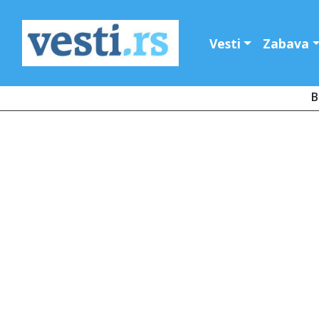
Vesti
Zabava
B