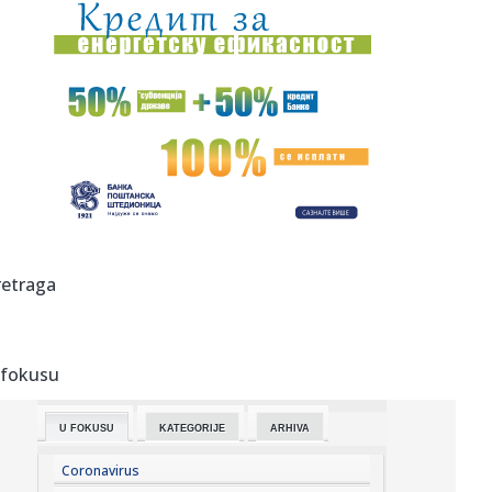
22:36:
Infantino u ofanzivi – stigao na inauguraciju Trampovog
savezni...
22:33:
Obećanje Peugeota da će do 2030. izbaciti benzince iz
ponude vi...
22:27:
Skandalozno ponašanje: Profesor blokader napao
aktivistkinje u K...
22:25:
BOLOMBOJ PRED NOVIM IZAZOVOM: Španski klub želi
centra koji je ...
22:24:
Dva automobila gorela u Beogradu: Jedan potpuno
retraga
izgoreo na auto-p...
22:20:
Grozna vest za Hetafe
 fokusu
22:17:
Novi DSS osuđuje uvredljive komentare i govor mržnje
U FOKUSU
KATEGORIJE
ARHIVA
22:14:
Nakon borbe za život iz bolničkog kreveta poslao poruku:
"Srbij...
Coronavirus