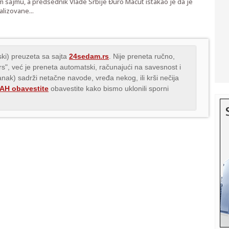
 sajmu, a predsednik Vlade Srbije Đuro Macut istakao je da je
alizovane...
ki) preuzeta sa sajta
24sedam.rs
. Nije preneta ručno,
.rs", već je preneta automatski, računajući na savesnost i
lanak) sadrži netačne navode, vređa nekog, ili krši nečija
H obavestite
obavestite kako bismo uklonili sporni