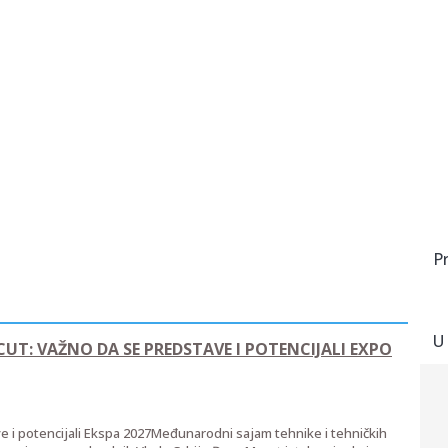
P
U
T: VAŽNO DA SE PREDSTAVE I POTENCIJALI EXPO
 i potencijali Ekspa 2027Međunarodni sajam tehnike i tehničkih