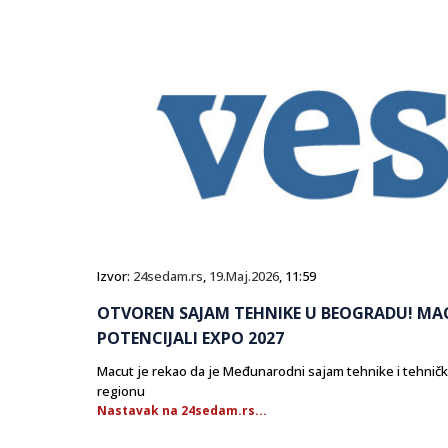
Izvor:
24sedam.rs
,
19.Maj.2026
, 11:59
OTVOREN SAJAM TEHNIKE U BEOGRADU! MAC
POTENCIJALI EXPO 2027
Macut je rekao da je Međunarodni sajam tehnike i tehnički
regionu
Nastavak na 24sedam.rs...