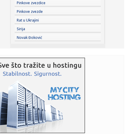
22:13:
Večera za Zelenskog, a šta će sutra biti "na stolu": Đukić
Pinkove zvezdice
n...
Pinkove zvezde
22:09:
Bolomboj ne ide u Asvel – iskusni centar se seli u Španiju
Rat u Ukrajini
Sirija
22:08:
U Vlasotincu građani traže još jedan referendum protiv
Novak Đoković
betonsk...
22:08:
Jeziv prizor u pogrebnom zavodu: Pronađeno više od 50
tela u fa...
22:01:
Vikend horoskop za 8. i 9. avgust 2026: Vrhunac Lavlje
kapije don...
22:00:
ORLIĆI PORAŽENI NA STARTU: Litvanija bila prejaka za
Srbiju na ...
21:56:
Nakon teške nesreće prvo izgovorio: "Srbija pobeđuje!"
Društv...
21:56:
Marija Kulić razvezala jezik nakon susreta Miljane i Zole:
Evo k...
21:54:
Veliki preokret: Ipak postižu dogovor?