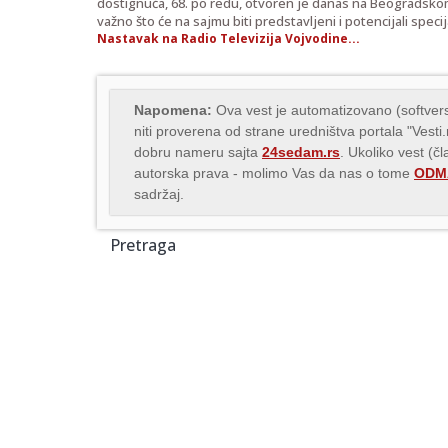
dostignuća, 68. po redu, otvoren je danas na Beogradskom
važno što će na sajmu biti predstavljeni i potencijali specij
Nastavak na Radio Televizija Vojvodine...
Napomena:
Ova vest je automatizovano (softvers
niti proverena od strane uredništva portala "Vesti
dobru nameru sajta
24sedam.rs
. Ukoliko vest (č
autorska prava - molimo Vas da nas o tome
ODMA
sadržaj.
Pretraga