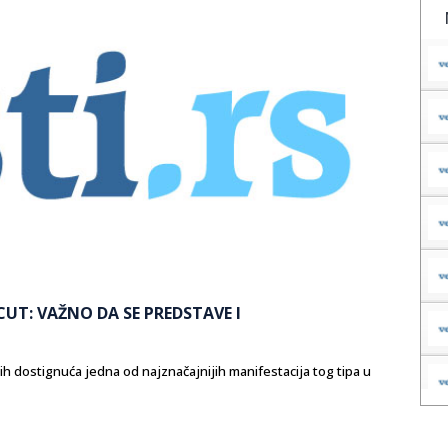
UT: VAŽNO DA SE PREDSTAVE I
h dostignuća jedna od najznačajnijih manifestacija tog tipa u