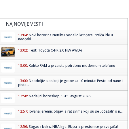
NAJNOVIJE VESTI
13:04:
Novi horor na Netflixu podelio kritičare: "Priča ide u
neočeki...
13:02:
Test: Toyota C-HR 2,0 HEV AWD-i
13:00:
Koliko RAM-a je zaista potrebno modernom telefonu
13:00:
Neodoljivi sos koji je gotov za 10 minuta: Pesto od nane i
pista...
12:58:
Nedeljni horoskop, 9-15. avgust 2026.
12:57:
Jovana Jeremić objavila rat svima koji su se „očešali“ o n...
12:56:
Stigao i bek iz NBA lige: Ekipa iz prestonice je sve jača!