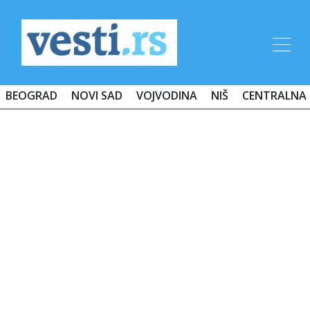
BEOGRAD
NOVI SAD
VOJVODINA
NIŠ
CENTRALNA 