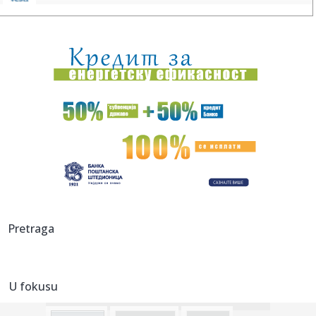
12:55:
Vučić: "Radimo sve da olakšamo užasno težak život Srbima
na...
12:51:
Rukometni savez Srbije više ne postoji
12:50:
Avokado svakodnevno "menja pol", a naučnici konačno
znaju kako
12:48:
Amerikanac kog Evroliga ne zanima – održavanje forme do
prvog ...
12:46:
Vučić se oglasio o požarima koji bukte Srbijom: Otkrio gde
jo...
12:46:
VIDEO: Vučić na mostu rekao da nije zadovoljan brzinom
Pretraga
kojom se...
12:45:
O ovom srpskom spektaklu priča planeta: Dejan Petrović
zapalio ...
U fokusu
12:43:
Đedović Handanović o sudbini NIS-a: Realni sam optimista,
Srbi...