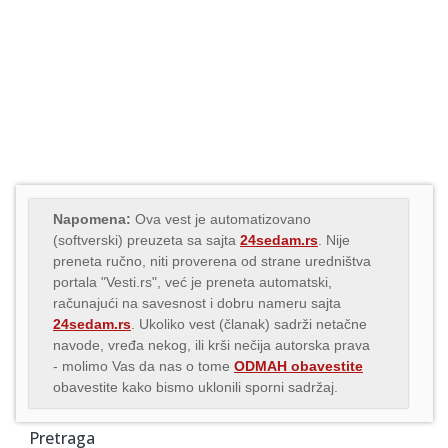
Napomena:
Ova vest je automatizovano
(softverski) preuzeta sa sajta
24sedam.rs
. Nije
preneta ručno, niti proverena od strane uredništva
portala "Vesti.rs", već je preneta automatski,
računajući na savesnost i dobru nameru sajta
24sedam.rs
. Ukoliko vest (članak) sadrži netačne
navode, vređa nekog, ili krši nečija autorska prava
- molimo Vas da nas o tome
ODMAH obavestite
obavestite kako bismo uklonili sporni sadržaj.
Pretraga