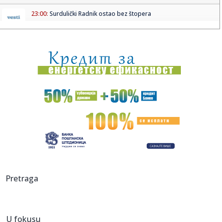
23:00:
Surdulički Radnik ostao bez štopera
22:55:
Orlići počeli porazom: Litvanci bili prejaki
22:50:
Sukob u EU eskalira: Španija uzvratila Italiji; "Uvode se
kontro...
22:50:
Pala jedna od najopasnijih krijumčarskih mreža na
Mediteranu: M...
22:50:
Španija uzvraća Italiji: Od ponoći kreću kontrole na
granicam...
22:49:
Španija uvodi privremene kontrole za putnike iz Italije
22:49:
"Denver pokazao nepoštovanje prema Pejtonu Votsonu"
Pretraga
22:48:
NUNS: Jul – talas ozbiljnih pretnji, kampanje protiv novinara
i...
U fokusu