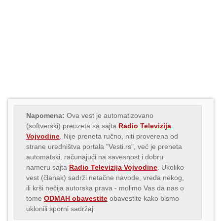
Napomena:
Ova vest je automatizovano
(softverski) preuzeta sa sajta
Radio Televizija
Vojvodine
. Nije preneta ručno, niti proverena od
strane uredništva portala "Vesti.rs", već je preneta
automatski, računajući na savesnost i dobru
nameru sajta
Radio Televizija Vojvodine
. Ukoliko
vest (članak) sadrži netačne navode, vređa nekog,
ili krši nečija autorska prava - molimo Vas da nas o
tome
ODMAH obavestite
obavestite kako bismo
uklonili sporni sadržaj.