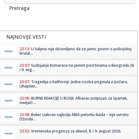
Pretraga
NAJNOVIJE VESTI
23:13:
U Valjevu nije dozvoljeno da se javno govori o policijskoj
brutal...
23:07:
Suzbijanje komaraca na javnim površinama u Beogradu (8.
i 9. avg...
23:07:
Tragedija u Kaliforniji: Jedna osoba poginula u požaru;
Uhapšen...
23:06:
BURNE REAKCIJE U RUSIJI: Albanac potpisao za Spartak,
navijači ...
23:06:
Buker izabrao najbolju NBA petorku ikada – nije uvrstio
Džorda...
23:02:
Vremenska prognoza za vikend, 8. i 9. avgust 2026.