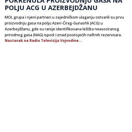
POLJU ACG U AZERBEJDŽANU
MOL grupa i njeni partneri u zajedničkom ulaganju ostvarili su prvu
proizvodnju gasa na polju Azeri-Ćirag-Gunashli (ACG) u
Azerbejdžanu, gde su ranije identifikovana ležišta neasociranog
prirodnog gasa (NAG) ispod i iznad postojećih naftnih rezervoara.
Nastavak na Radio Televizija Vojvodine...