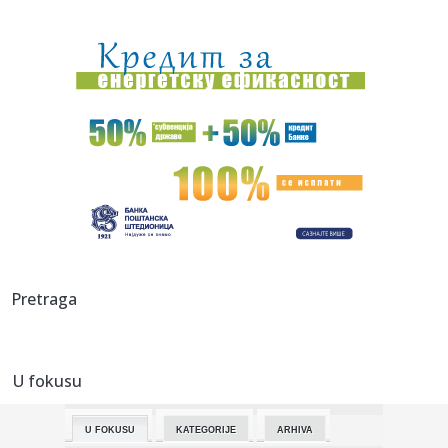
16:22:
Dvojica radnika povređena u fabrici u Kikindi
16:20:
Srpkinjama evropska bronza: Emilija, Natalija i Marija
"upucale" ...
16:17:
Povrijeđeni motociklista kod Brčkog van životne opasnosti
16:17:
Drugo veče „Fresh Wave“ festivala spojilo nespojive
ritmove
16:17:
Nada Topčagić iskreno o prolaznosti i najvećem strahu:
"Velika...
16:17:
Najveća željezara iz Afrike dolazi u BiH, velika prilika za
Pretraga
dom...
16:17:
Gmail uvodi velike promjene od 2027. godine: Milioni
korisnika mo...
U fokusu
16:17:
VIDEO: Test 2026 Fiat Grande Panda
U FOKUSU
KATEGORIJE
ARHIVA
16:16:
Mala strelica na instrument tabli koju mnogi vozači