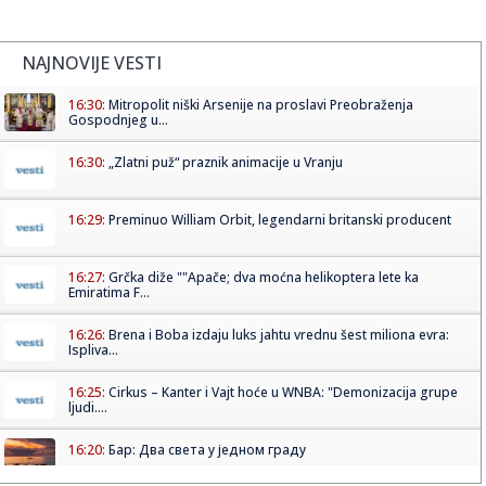
NAJNOVIJE VESTI
16:30:
Mitropolit niški Arsenije na proslavi Preobraženja
Gospodnjeg u...
16:30:
„Zlatni puž“ praznik animacije u Vranju
16:29:
Preminuo William Orbit, legendarni britanski producent
16:27:
Grčka diže ""Apače; dva moćna helikoptera lete ka
Emiratima F...
16:26:
Brena i Boba izdaju luks jahtu vrednu šest miliona evra:
Ispliva...
16:25:
Cirkus – Kanter i Vajt hoće u WNBA: "Demonizacija grupe
ljudi....
16:20:
Бар: Два света у једном граду