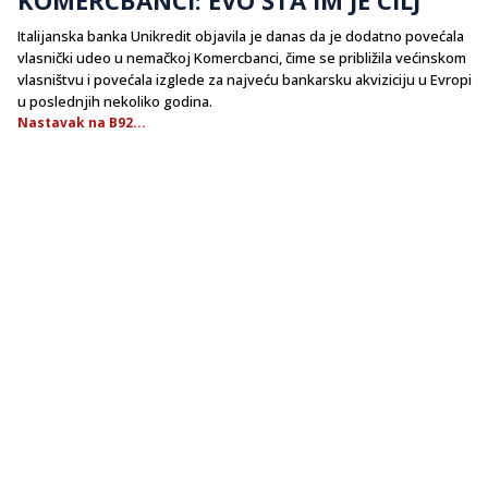
Italijanska banka Unikredit objavila je danas da je dodatno povećala
vlasnički udeo u nemačkoj Komercbanci, čime se približila većinskom
vlasništvu i povećala izglede za najveću bankarsku akviziciju u Evropi
u poslednjih nekoliko godina.
Nastavak na B92...