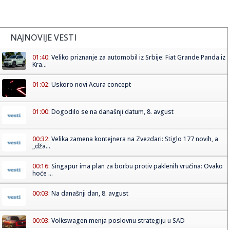
NAJNOVIJE VESTI
01:40:
Veliko priznanje za automobil iz Srbije: Fiat Grande Panda iz
Kra...
01:02:
Uskoro novi Acura concept
01:00:
Dogodilo se na današnji datum, 8. avgust
00:32:
Velika zamena kontejnera na Zvezdari: Stiglo 177 novih, a
„dža...
00:16:
Singapur ima plan za borbu protiv paklenih vrućina: Ovako
hoće ...
00:03:
Na današnji dan, 8. avgust
00:03:
Volkswagen menja poslovnu strategiju u SAD