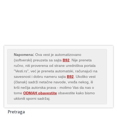
Napomena:
Ova vest je automatizovano
(softverski) preuzeta sa sajta
B92
. Nije preneta
ručno, niti proverena od strane uredništva portala
"Vesti.rs", već je preneta automatski, računajući na
savesnost i dobru nameru sajta
B92
. Ukoliko vest
(članak) sadrži netačne navode, vređa nekog, ili
krši nečija autorska prava - molimo Vas da nas o
tome
ODMAH obavestite
obavestite kako bismo
uklonili sporni sadržaj.
Pretraga