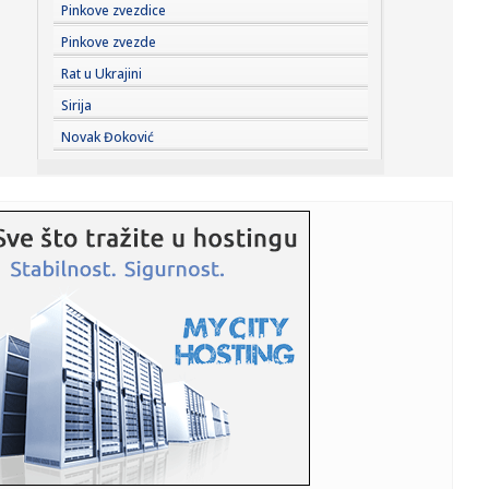
07:08:
Pakao u Srbiji u 6 ujutru; Već izmereno 30 stepeni
Pinkove zvezdice
Pinkove zvezde
07:05:
Високе температуре и један ...
Rat u Ukrajini
Sirija
07:07:
Bivša pop zvezda ponovo pred sudom zbog seksualnog
Novak Đoković
zlostavljanja...
07:03:
Nova istraživanja javnog mnjenja sadrže loše vesti za
Vučiće...
07:03:
VIDEO Jake turbulencije na letu za Indiju: Povređeno 12
putnika,...
07:03:
"Građanska smrt": Putinov novi zakon ukida državljanstvo
Rusima...
07:03:
VIDEO: Studenti u blokadi pozvali građane da se uključe i
pomog...
07:03:
FOTO: Satelit zabeležio kako izgledaju glavne evropske
reke koje...
07:03:
Unija sindikata prosvetnih radnika: Javna rasprava o
obrazovanju ...