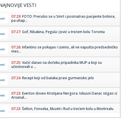
NAJNOVIJE VESTI
07:29:
FOTO: Prerušio se u Smrt i posmatrao pacijente bolnice,
pa uhap...
07:27:
Gof, Ribakina, Pegula i Jović u trećem kolu Toronta
07:26:
Infantino se pokajao i izvinio, ali ne napušta predsedničko
mes...
07:25:
Vučić danas na dočeku pripadnika MUP-a koji su
učestvovali u ...
07:24:
Recept koji od bataka pravi gurmansko jelo
07:23:
Everton doveo Kristijana Nergora: Iskusni Danac stigao iz
Arsenal...
07:23:
Šelton, Fonseka, Muzeti i Rud u trećem kolu u Montrealu
07:21:
AMSS izdao upozorenje – spremite se na gužve