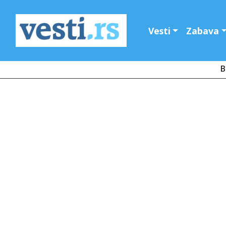
Vesti
Zabava
B