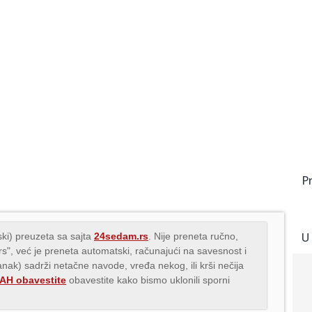
P
U
ki) preuzeta sa sajta
24sedam.rs
. Nije preneta ručno,
.rs", već je preneta automatski, računajući na savesnost i
lanak) sadrži netačne navode, vređa nekog, ili krši nečija
H obavestite
obavestite kako bismo uklonili sporni