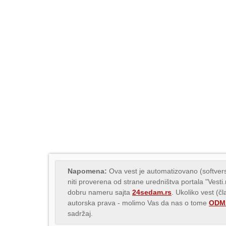
Napomena:
Ova vest je automatizovano (softvers
niti proverena od strane uredništva portala "Vesti
dobru nameru sajta
24sedam.rs
. Ukoliko vest (č
autorska prava - molimo Vas da nas o tome
ODMA
sadržaj.