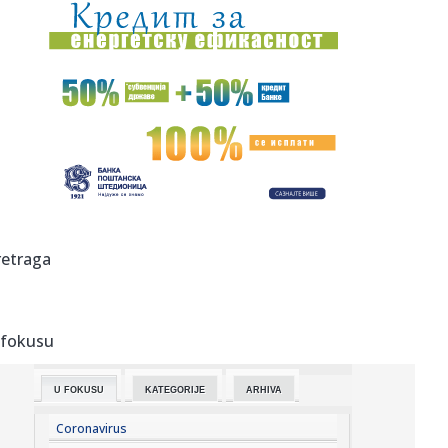
07:21:
Suša prži usjeve u BiH, neizbježno poskupljenje hrane
07:21:
Smanjena proizvodnja struje u BiH, nema nestašica ni
poskupljenj...
07:20:
Najbogatije selo u Evropi nalazi se nadomak Srbije: Nižu
se pala...
07:18:
Vanredna situacija u delu opštine Kovin zbog požara u
Deliblats...
07:18:
Težak udes u Beogradu; Motociklista i suvozač teško
retraga
povređeni
07:15:
Vučić danas sa učesnicima kampa "Srbija te zove 2026"
 fokusu
07:10:
Važni sastanci u Palati Srbija: Vučić danas razgovara sa
ambas...
U FOKUSU
KATEGORIJE
ARHIVA
07:09:
Šelton, Fonseka, Muzeti i Rud u trećem kolu Mastersa u
Montreal...
Coronavirus