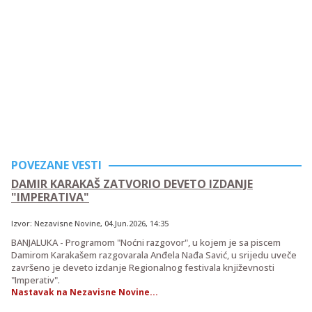
POVEZANE VESTI
DAMIR KARAKAŠ ZATVORIO DEVETO IZDANJE
"IMPERATIVA"
Izvor:
Nezavisne Novine
,
04.Jun.2026
, 14:35
BANJALUKA - Programom "Noćni razgovor", u kojem je sa piscem
Damirom Karakašem razgovarala Anđela Nađa Savić, u srijedu uveče
završeno je deveto izdanje Regionalnog festivala književnosti
"Imperativ".
Nastavak na Nezavisne Novine...