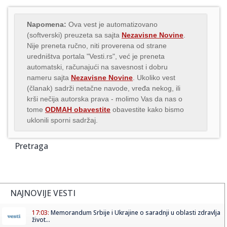
Napomena:
Ova vest je automatizovano
(softverski) preuzeta sa sajta
Nezavisne Novine
.
Nije preneta ručno, niti proverena od strane
uredništva portala "Vesti.rs", već je preneta
automatski, računajući na savesnost i dobru
nameru sajta
Nezavisne Novine
. Ukoliko vest
(članak) sadrži netačne navode, vređa nekog, ili
krši nečija autorska prava - molimo Vas da nas o
tome
ODMAH obavestite
obavestite kako bismo
uklonili sporni sadržaj.
Pretraga
NAJNOVIJE VESTI
17:03:
Memorandum Srbije i Ukrajine o saradnji u oblasti zdravlja
život...