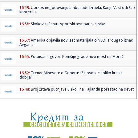
16:59:
Uprkos negodovanju ambasade Izraela: Kanje Vest održao
koncert u...
16:58:
Skokovi u Senu - sportski test pariske reke
16:57:
Amerika objavila novi set materijala o NLO: Trougao iznad
Avganis...
16:55:
Potpisan ugovor: Komšije grade novi most na Morači
16:52:
Trener Minesote o Goberu: "Žalosno je koliko kritika
dobija"
16:48:
Broj žrtava pucnjave u školi na Tajlandu porastao na devet
16:44:
Saša Tomić SRCE Vranje: Troškovi za građane i parking, a
bez ...
16:43:
Haos kod Omana: Nepoznati projektil pogodio brod FOTO