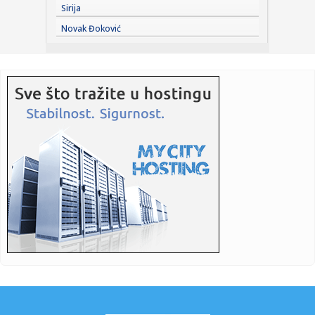
Sirija
16:29:
Preminuo William Orbit, legendarni britanski producent
Novak Đoković
16:27:
Grčka diže ""Apače; dva moćna helikoptera lete ka
Emiratima F...
16:26:
Brena i Boba izdaju luks jahtu vrednu šest miliona evra:
Ispliva...
16:25:
Cirkus – Kanter i Vajt hoće u WNBA: "Demonizacija grupe
ljudi....
16:20:
Бар: Два света у једном граду
16:22:
Dvojica radnika povređena u fabrici u Kikindi
16:20:
Srpkinjama evropska bronza: Emilija, Natalija i Marija
"upucale" ...
16:17:
Povrijeđeni motociklista kod Brčkog van životne opasnosti