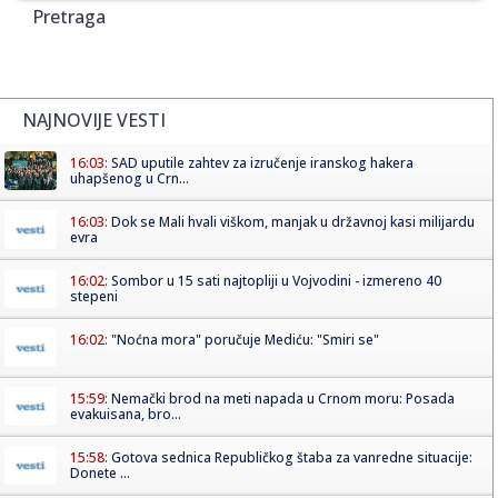
Pretraga
NAJNOVIJE VESTI
16:03:
SAD uputile zahtev za izručenje iranskog hakera
uhapšenog u Crn...
16:03:
Dok se Mali hvali viškom, manjak u državnoj kasi milijardu
evra
16:02:
Sombor u 15 sati najtopliji u Vojvodini - izmereno 40
stepeni
16:02:
"Noćna mora" poručuje Mediću: "Smiri se"
15:59:
Nemački brod na meti napada u Crnom moru: Posada
evakuisana, bro...
15:58:
Gotova sednica Republičkog štaba za vanredne situacije:
Donete ...