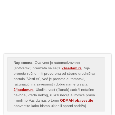
Napomena:
Ova vest je automatizovano
(softverski) preuzeta sa sajta
24sedam.rs
. Nije
preneta ručno, niti proverena od strane uredništva
portala "Vesti.rs", već je preneta automatski,
računajući na savesnost i dobru nameru sajta
24sedam.rs
. Ukoliko vest (članak) sadrži netačne
navode, vređa nekog, ili krši nečija autorska prava
- molimo Vas da nas o tome
ODMAH obavestite
obavestite kako bismo uklonili sporni sadržaj.