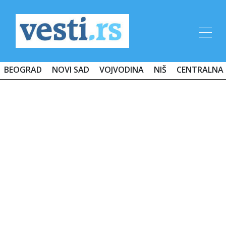
BEOGRAD
NOVI SAD
VOJVODINA
NIŠ
CENTRALNA 