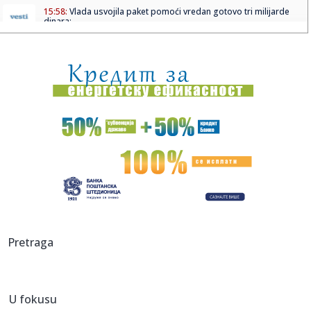
15:58:
Vlada usvojila paket pomoći vredan gotovo tri milijarde
dinara: ...
15:57:
Veliki energetski dogovor: Janaf i MOL sklopili ugovor po
princip...
15:55:
Letujete u Crnoj Gori? Planina Bjelasica je idealna usputna
stani...
15:54:
Ratkov melje! Srbin je najbolji strelac Lacija (VIDEO)
15:52:
Državljaninu Srbije određen pritvor u Hrvatskoj zbog
sumnje na ...
15:52:
Sutra počinje Guča! Varošica već u ludilu: Grme trube, lomi
s...
15:52:
NIKOLIĆ GA ŽELI: AEK krenuo po njega, bivši vezista
Pretraga
Partizana ...
15:47:
Tužilaštvo traži od Advokatske komore da reaguje zbog
tvrdnji ...
U fokusu
15:45:
ANS o tvrdnjama protiv policije posle Valjeva: "Istina ne