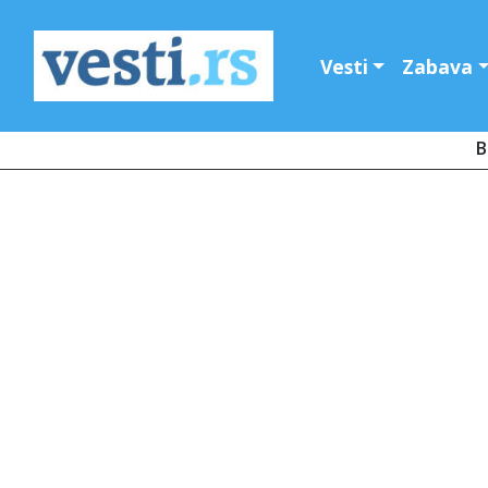
Vesti
Zabava
B