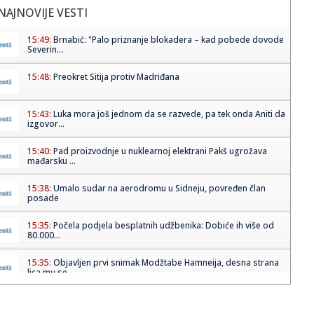
NAJNOVIJE VESTI
15:49:
Brnabić: "Palo priznanje blokadera – kad pobede dovode
Severin...
15:48:
Preokret Sitija protiv Madriđana
15:43:
Luka mora još jednom da se razvede, pa tek onda Aniti da
izgovor...
15:40:
Pad proizvodnje u nuklearnoj elektrani Pakš ugrožava
mađarsku ...
15:38:
Umalo sudar na aerodromu u Sidneju, povređen član
posade
15:35:
Počela podjela besplatnih udžbenika: Dobiće ih više od
80.000...
15:35:
Objavljen prvi snimak Modžtabe Hamneija, desna strana
lica mu se...
15:35:
Slavio pobjedu krug prije kraja pa ostao "kratkih rukava"
(VIDEO)