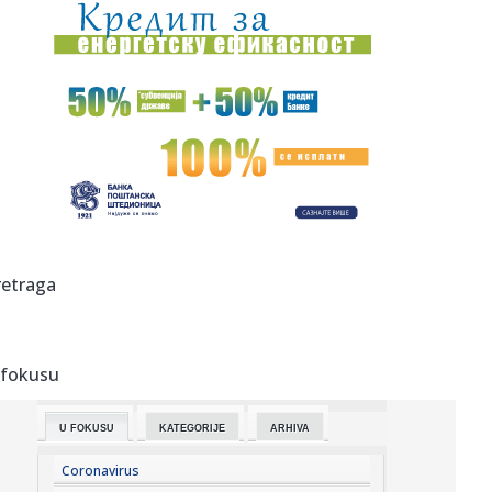
15:35:
Bor pao na kupače na plaži u Hrvatskoj, povrijeđeno dvoje
odra...
15:35:
Papa pozvao na prekid sukoba: U Ukrajini i Rusiji stradaju
nevini...
15:35:
Srbija, Slovenija i Sjeverna Makedonija kandidati za EP
15:35:
Derventski "Unis" najveći poreski dužnik
15:35:
Teško povrijeđen motociklista u Zenici
retraga
15:35:
Mediji: Dok se naši vatrogasci bore na terenu, blokaderi iz
fote...
 fokusu
15:35:
U jednom danu u Sjevernoj Makedoniji izbilo 25 požara,
dva još ...
U FOKUSU
KATEGORIJE
ARHIVA
15:35:
Volite WhatsApp stikere? ChatGPT bi uskoro mogao
olakšati njihov...
Coronavirus