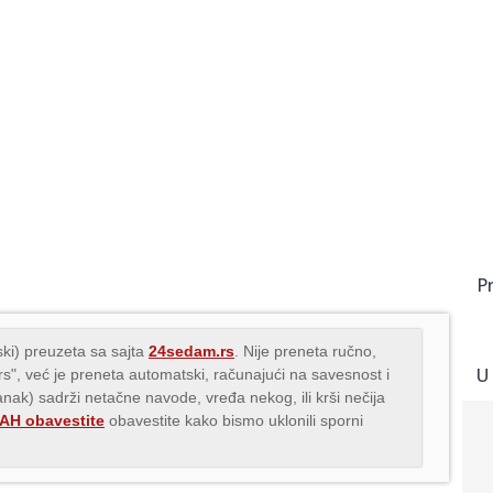
P
ki) preuzeta sa sajta
24sedam.rs
. Nije preneta ručno,
U
.rs", već je preneta automatski, računajući na savesnost i
lanak) sadrži netačne navode, vređa nekog, ili krši nečija
H obavestite
obavestite kako bismo uklonili sporni