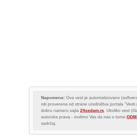
Napomena:
Ova vest je automatizovano (softvers
niti proverena od strane uredništva portala "Vesti
dobru nameru sajta
24sedam.rs
. Ukoliko vest (č
autorska prava - molimo Vas da nas o tome
ODMA
sadržaj.