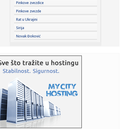
15:35:
Kako ukloniti smeđe mrlje od kafe i čaja sa šolja
Pinkove zvezdice
Pinkove zvezde
15:35:
BiH ponovo na udaru vrućina: Do 40 stepeni i nastavak
Rat u Ukrajini
suše
Sirija
15:35:
Nekadašnji jugoslovenski gigant seli se iz Zagreba:
Novak Đoković
Proizvodnja ...
15:35:
Turista objavio snimak iz apartmana u Zadru i izazvao
raspravu (V...
15:35:
ZONA party ove godine posvećen glumicama, majkama i
svim ženama
15:35:
Cvijanović: Novi Zejtinlik podsjetnik na velike srpske žrtve
za...
15:35:
Srbija kandidat za domaćina Evropskog prvenstva!
15:30:
Đedović: Navodi o otvaranju 5. rudnika kod Zajčara širenje
pa...
15:29:
Vlahović na pragu Bešiktaša! Otkriveni detalji ugovora,
cifre ...