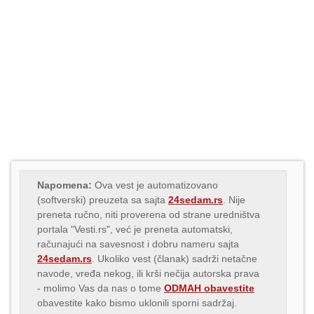
Napomena:
Ova vest je automatizovano
(softverski) preuzeta sa sajta
24sedam.rs
. Nije
preneta ručno, niti proverena od strane uredništva
portala "Vesti.rs", već je preneta automatski,
računajući na savesnost i dobru nameru sajta
24sedam.rs
. Ukoliko vest (članak) sadrži netačne
navode, vređa nekog, ili krši nečija autorska prava
- molimo Vas da nas o tome
ODMAH obavestite
obavestite kako bismo uklonili sporni sadržaj.