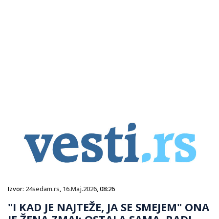
Izvor:
24sedam.rs
,
16.Maj.2026
, 08:26
"I KAD JE NAJTEŽE, JA SE SMEJEM" ONA
JE ŽENA ZMAJ: OSTALA SAMA, RADI