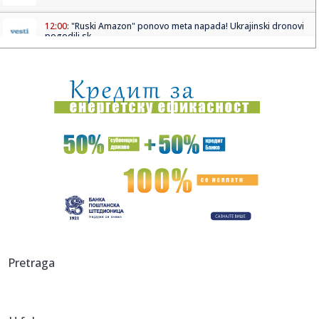
12:00:
"Ruski Amazon" ponovo meta napada! Ukrajinski dronovi
pogodili sk...
11:59:
Nova ekonomska dilema: Da li AI podiže cene?
11:59:
Bez vode delovi Novog Sada i Sremskih Karlovaca
11:59:
Vojno sposobni Ukrajinci će biti deportovani?
11:58:
Sombor: Dunav kod Bezdana na -163 centimetra
11:55:
Sitno se odbrojava do početka najveće fešte na Balkanu:
Sabor ...
11:55:
Čovek zbog kog je pola Ukrajine ustalo protiv Zelenskog:
Pretraga
"Znate ...
11:55:
Kula: Kula prvi put ugostila Olimpijadu trećeg doba
Zapadnobačk...