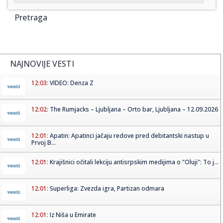
Pretraga
NAJNOVIJE VESTI
12:03:
VIDEO: Denza Z
12:02:
The Rumjacks – Ljubljana – Orto bar, Ljubljana – 12.09.2026
12:01:
Apatin: Apatinci jačaju redove pred debitantski nastup u
Prvoj B...
12:01:
Krajišnici očitali lekciju antisrpskim medijima o "Oluji": To j...
12:01:
Superliga: Zvezda igra, Partizan odmara
12:01:
Iz Niša u Emirate