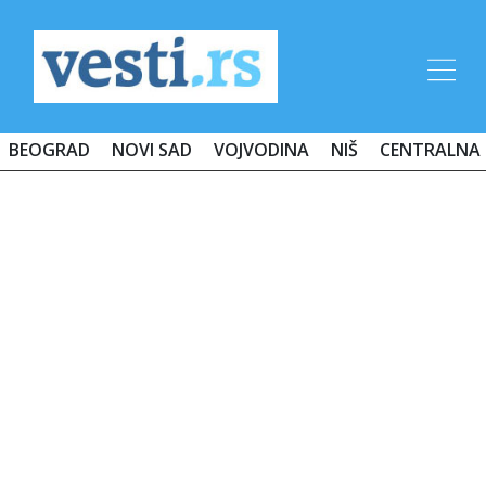
BEOGRAD
NOVI SAD
VOJVODINA
NIŠ
CENTRALNA 