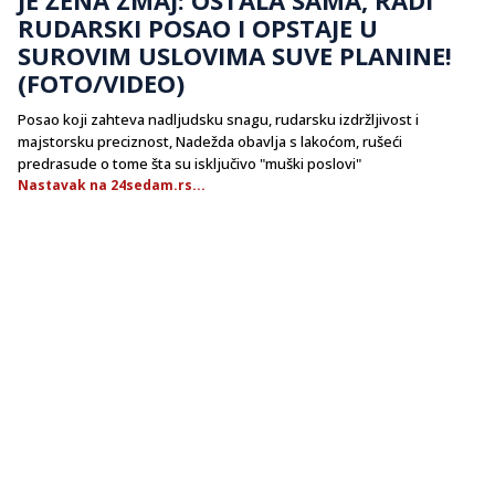
RUDARSKI POSAO I OPSTAJE U
SUROVIM USLOVIMA SUVE PLANINE!
(FOTO/VIDEO)
Posao koji zahteva nadljudsku snagu, rudarsku izdržljivost i
majstorsku preciznost, Nadežda obavlja s lakoćom, rušeći
predrasude o tome šta su isključivo "muški poslovi"
Nastavak na 24sedam.rs...