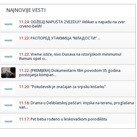
NAJNOVIJE VESTI
11:24:
ODŽELEJ NAPUŠTA ZVEZDU!? Velikan u napadu na zver
crveno-belih!
11:23:
РАСПОРЕД УТАКМИЦА “МЛАДОСТИ” ...
11:23:
Vreme ističe, nivo Dunava na istorijskom minimumu!
Rumuni opet o...
11:22:
[PREMIJERA] Dokumentarni film povodom 35 godina
postojanja kompan...
11:20:
"Pokuševski je značajan za srpsku košarku"
11:18:
Drama u Deliblatskoj peščari: Vojska na terenu, proglašena
van...
11:17:
Pet beba rođeno u leskovačkom porodilištu
11:17:
Trampov zet i Saudijci preuzeli gejmig giganta