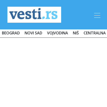
BEOGRAD
NOVI SAD
VOJVODINA
NIŠ
CENTRALNA 