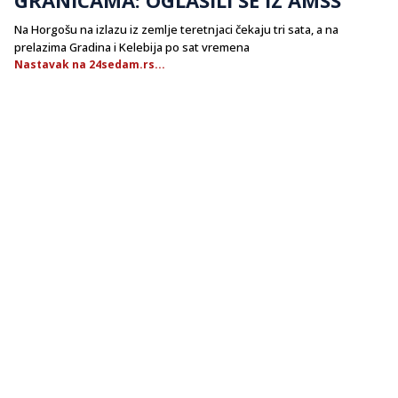
Na Horgošu na izlazu iz zemlje teretnjaci čekaju tri sata, a na
prelazima Gradina i Kelebija po sat vremena
Nastavak na 24sedam.rs...