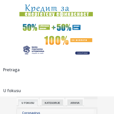
11:16:
Jovana Jeremić tvrdi da joj je bivši u dugovima, a evo koliko
z...
11:15:
Ovaj čovek je zagrmeo usred Zagreba: "Ono što smo čuli
tokom p...
11:13:
Romantika je i dalje u modi ili Niko se nikome nije desio
slučaj...
11:12:
SSP: Predajemo ODIHR-u dokaze o sprečavanju kontrole
biračkog s...
11:12:
Pedro Sančez sazvao hitan sastanak
Pretraga
11:11:
Jelena Karleuša na meti Hrvata: Bojkotuju joj nastup; Morali
da ...
U fokusu
11:11:
Sabor trubača u Guči: Ko će braniti čast juga Srbije?
U FOKUSU
KATEGORIJE
ARHIVA
11:06:
Deseti festival folklora u Vranjskoj Banji
Coronavirus