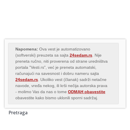
Napomena:
Ova vest je automatizovano
(softverski) preuzeta sa sajta
24sedam.rs
. Nije
preneta ručno, niti proverena od strane uredništva
portala "Vesti.rs", već je preneta automatski,
računajući na savesnost i dobru nameru sajta
24sedam.rs
. Ukoliko vest (članak) sadrži netačne
navode, vređa nekog, ili krši nečija autorska prava
- molimo Vas da nas o tome
ODMAH obavestite
obavestite kako bismo uklonili sporni sadržaj.
Pretraga