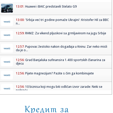
13:01:
Huawei i BAIC predstavili Stelato G9
13:00:
'Srbija već tri godine pomaže Ukrajini': Kristofer Hil za BBC
n...
12:59:
RHMZ: Za vikend pljuskovi sa grmljavinom na jugu Srbije
12:57:
Pupovac žestoko nakon događaja u Kninu: Zar neko misli
da je o...
12:56:
Grad Banjaluka sufinansira 1.400 sportskih članarina za
djecu
12:56:
Pijete magnezijum? Pazite s čim ga kombinujete
12:56:
10 biznisa koji mogu biti odličan izvor zarade: Neki se
pokreću...
12:56:
Obilježena 31 godina od stradanja na Petrovačkoj cesti:
Zločin...