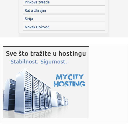
Pinkove zvezde
12:56:
Počela sanacija puta od Prijedorske petlje ka Banjaluci:
Rat u Ukrajini
Koliko ...
Sirija
12:56:
Nives Celzijus uz slike poslala zagonetnu poruku (FOTO)
Novak Đoković
12:56:
Najviša penzija u RS gotovo 3.800 KM: Evo koliko prima
prosječa...
12:54:
UEFA tabela ne laže: Partizan "spasao" srpski koeficijent –
si...
12:54:
Ko je ubedio Rodrija da izabere Barselonu?
12:54:
Metin AI model hakovao sistem druge kompanije
12:53:
Tramp: "Ljudi koji ovo voze imaju neku bolest"
12:52:
Palicama pretukli VAR sudiju pored stadiona u Osijeku