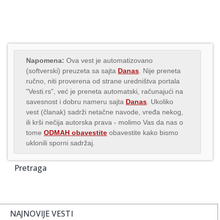
Napomena:
Ova vest je automatizovano
(softverski) preuzeta sa sajta
Danas
. Nije preneta
ručno, niti proverena od strane uredništva portala
"Vesti.rs", već je preneta automatski, računajući na
savesnost i dobru nameru sajta
Danas
. Ukoliko
vest (članak) sadrži netačne navode, vređa nekog,
ili krši nečija autorska prava - molimo Vas da nas o
tome
ODMAH obavestite
obavestite kako bismo
uklonili sporni sadržaj.
Pretraga
NAJNOVIJE VESTI