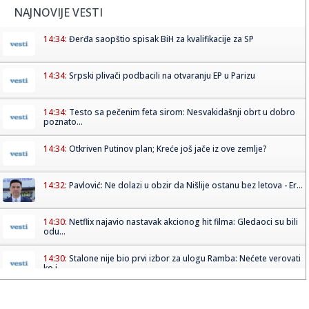
NAJNOVIJE VESTI
14:34:
Đerđa saopštio spisak BiH za kvalifikacije za SP
14:34:
Srpski plivači podbacili na otvaranju EP u Parizu
14:34:
Testo sa pečenim feta sirom: Nesvakidašnji obrt u dobro
poznato...
14:34:
Otkriven Putinov plan; Kreće još jače iz ove zemlje?
14:32:
Pavlović: Ne dolazi u obzir da Nišlije ostanu bez letova - Er...
14:30:
Netflix najavio nastavak akcionog hit filma: Gledaoci su bili
odu...
14:30:
Stalone nije bio prvi izbor za ulogu Ramba: Nećete verovati
ko j...
14:30:
Novi Sad: Policija rasvetlila nekoliko teških krađa