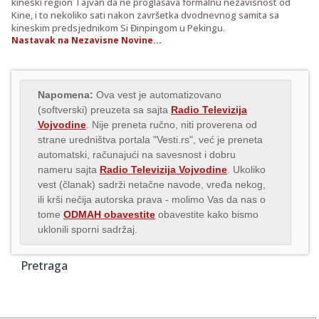
kineski region Tajvan da ne proglašava formalnu nezavisnost od
Kine, i to nekoliko sati nakon završetka dvodnevnog samita sa
kineskim predsjednikom Si Đinpingom u Pekingu.
Nastavak na Nezavisne Novine...
Napomena:
Ova vest je automatizovano
(softverski) preuzeta sa sajta
Radio Televizija
Vojvodine
. Nije preneta ručno, niti proverena od
strane uredništva portala "Vesti.rs", već je preneta
automatski, računajući na savesnost i dobru
nameru sajta
Radio Televizija Vojvodine
. Ukoliko
vest (članak) sadrži netačne navode, vređa nekog,
ili krši nečija autorska prava - molimo Vas da nas o
tome
ODMAH obavestite
obavestite kako bismo
uklonili sporni sadržaj.
Pretraga