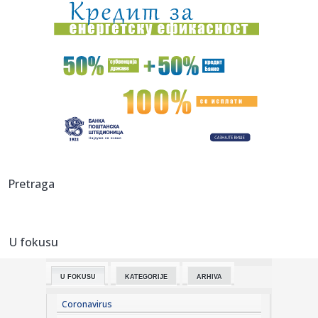
14:27:
Uroš Nikolić stigao u Čukarički
14:27:
Najbolji kad je najteže – Sinančević u finalu EP!
14:25:
Uhapšena zbog krađe minđuše - strgnula je baki iz uha
14:25:
Svetska tražnja za zlatom raste – tržište vredno 380
milijar...
14:24:
KFOR uključuje kosovsku policiju u obezbeđivanje
Pretraga
manastira Viso...
14:23:
Eksplozija u bugarskom vojnom postrojenju, 300 radnika
evakuisano
U fokusu
14:20:
Čeka se Putinovo odobrenje; Čim kaže "da"...
U FOKUSU
KATEGORIJE
ARHIVA
14:18:
Uhapšeni nakon obijanja restorana brze hrane u Novom
Sadu
Coronavirus