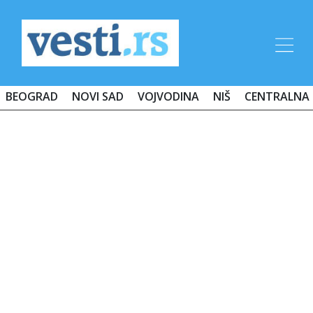
BEOGRAD
NOVI SAD
VOJVODINA
NIŠ
CENTRALNA 