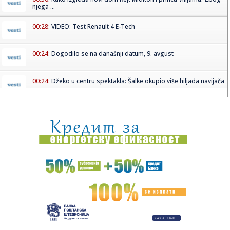
njega ...
00:28:
VIDEO: Test Renault 4 E-Tech
00:24:
Dogodilo se na današnji datum, 9. avgust
00:24:
Džeko u centru spektakla: Šalke okupio više hiljada navijača
00:24:
Bez golova u Hercegovini: Široki i Sloga, Sarajevo i Radnik
remi...
00:20:
Đura Đ. Trajković br. 26: Plejlista za sivu zonu (Fontaines
D....
00:17:
Velika akcija tokom noći i ranog jutra u Beogradu: Ekipe
izlaze ...
00:02:
Na današnji dan, 9. avgust
23:54:
TEŽAK UDARAC ZA HETAFE PRED EVROPU: Važan igrač
završio sezon...