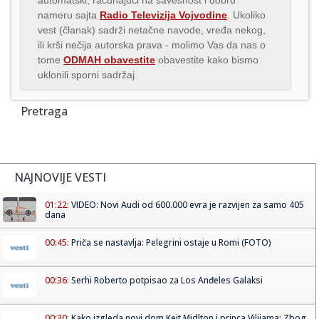
nameru sajta
Radio Televizija Vojvodine
. Ukoliko
vest (članak) sadrži netačne navode, vređa nekog,
ili krši nečija autorska prava - molimo Vas da nas o
tome
ODMAH obavestite
obavestite kako bismo
uklonili sporni sadržaj.
Pretraga
NAJNOVIJE VESTI
01:22:
VIDEO: Novi Audi od 600.000 evra je razvijen za samo 405
dana
00:45:
Priča se nastavlja: Pelegrini ostaje u Romi (FOTO)
00:36:
Serhi Roberto potpisao za Los Anđeles Galaksi
00:30:
Kako izgleda novi dom Kejt Midlton i princa Vilijama: Zbog