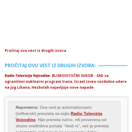
Pročitaj ovu vest iz drugih izvora
PROČITAJ OVU VEST IZ DRUGIH IZVORA:
Radio Televizija Vojvodine
: BLISKOISTOČNI SUKOB - SAD za
ograničeni nuklearni program Irana; Izrael izveo vazdušne udare
na jug Libana, Hezbolah najavljuje nove napade
Napomena:
Ova vest je automatizovano
(softverski) preuzeta sa sajta
Radio Televizija
Vojvodine
. Nije preneta ručno, niti proverena od
strane uredništva portala "Vesti.rs", već je preneta
automatski, računajući na savesnost i dobru