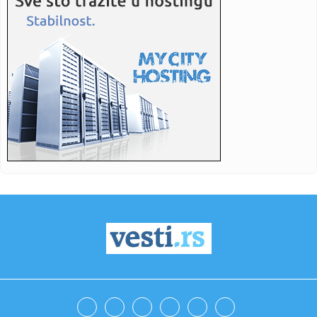
23:21:
Izrael pravi plan bez Trampa
23:16:
Heroji sa Olimpa! Srbi sat vremena vodili borbu za život na
opas...
23:16:
Bruno Gimaraeš prešao iz Njukasla u Arsenal
23:16:
Drama se nastavlja: "Samo igračice koje su žene mogu u
WNBA, al...
23:06:
Jovanovića čeka ogroman posao – Teleoptik ponovo
poražen
23:04:
Od jutarnje kafe do večernjeg izlaska: Crne haljine do 3.000
din...
23:03:
Vatreni pakao kod Doljevca! Automobili potpuno uništeni,
plamen ...
23:00:
Crvena zvezda slavila protiv Novog Pazara, Katai junak
pobjede
22:59:
Šteta! Mlade lavice ostale bez finala