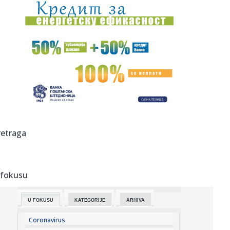
13:56:
Jezivi detalji tragedije u Borči: Krenuo po drva, a onda se
za...
13:54:
ANGOLA NAPUSTIO EVROLIGU I OTIŠAO U JAPAN: Bivši
košarkaš Par...
13:54:
Nova studija: Manji unos proteina mogao bi da doprinese
zdravijem...
13:53:
Tom Holand otkrio najgoru stranu kostima Spajdermena:
Posle 12 sa...
13:52:
Mediji: Blokaderi stavili veto i na Šoškića
retraga
13:47:
Đurovski: "Marakana" nas je nosila do preokreta, neka
bude opet ...
 fokusu
13:47:
Vrtić u Novoseliji biće ispunjen mališanima od septembra
U FOKUSU
KATEGORIJE
ARHIVA
13:47:
Eskobarova "Katedrala": Luksuzni zatvor koji je izgradio
sam sebi...
Coronavirus