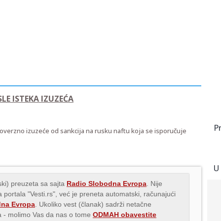
LE ISTEKA IZUZEĆA
P
roverzno izuzeće od sankcija na rusku naftu koja se isporučuje
U
ki) preuzeta sa sajta
Radio Slobodna Evropa
. Nije
 portala "Vesti.rs", već je preneta automatski, računajući
dna Evropa
. Ukoliko vest (članak) sadrži netačne
ava - molimo Vas da nas o tome
ODMAH obavestite