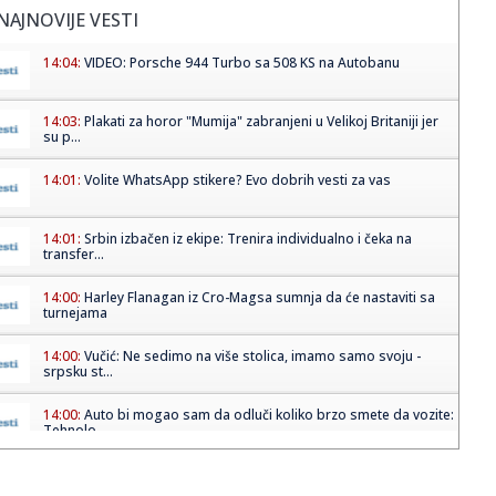
NAJNOVIJE VESTI
14:04:
VIDEO: Porsche 944 Turbo sa 508 KS na Autobanu
14:03:
Plakati za horor "Mumija" zabranjeni u Velikoj Britaniji jer
su p...
14:01:
Volite WhatsApp stikere? Evo dobrih vesti za vas
14:01:
Srbin izbačen iz ekipe: Trenira individualno i čeka na
transfer...
14:00:
Harley Flanagan iz Cro-Magsa sumnja da će nastaviti sa
turnejama
14:00:
Vučić: Ne sedimo na više stolica, imamo samo svoju -
srpsku st...
14:00:
Auto bi mogao sam da odluči koliko brzo smete da vozite:
Tehnolo...
14:00:
Ova porodična pekara u Sopotu je novo mesto na našoj
must visit...