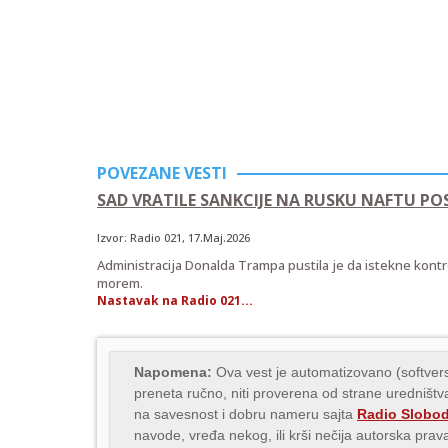
POVEZANE VESTI
SAD VRATILE SANKCIJE NA RUSKU NAFTU POS
Izvor:
Radio 021
, 17.Maj.2026
Administracija Donalda Trampa pustila je da istekne kont
morem.
Nastavak na Radio 021...
Napomena:
Ova vest je automatizovano (softvers
preneta ručno, niti proverena od strane uredništva
na savesnost i dobru nameru sajta
Radio Slobo
navode, vređa nekog, ili krši nečija autorska pr