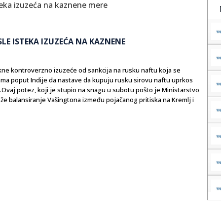
SLE ISTEKA IZUZEĆA NA KAZNENE
tekne kontroverzno izuzeće od sankcija na rusku naftu koja se
ma poput Indije da nastave da kupuju rusku sirovu naftu uprkos
Ovaj potez, koji je stupio na snagu u subotu pošto je Ministarstvo
teže balansiranje Vašingtona između pojačanog pritiska na Kremlj i