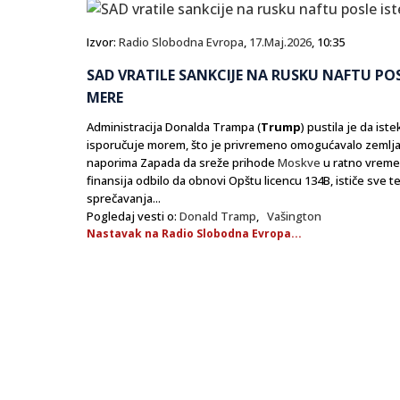
Izvor:
Radio Slobodna Evropa
,
17.Maj.2026
, 10:35
SAD VRATILE SANKCIJE NA RUSKU NAFTU PO
MERE
Administracija Donalda Trampa (
Trump
) pustila je da is
isporučuje morem, što je privremeno omogućavalo zemlja
naporima Zapada da sreže prihode
Moskve
u ratno vreme.
finansija odbilo da obnovi Opštu licencu 134B, ističe sve 
sprečavanja...
Pogledaj vesti o:
Donald Tramp
,
Vašington
Nastavak na Radio Slobodna Evropa...