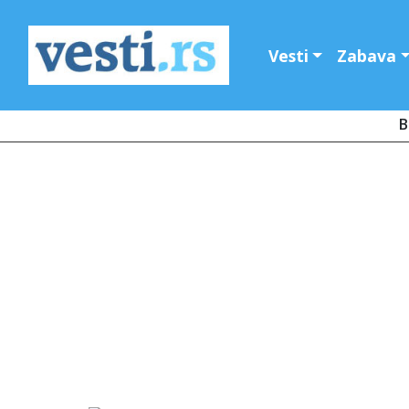
Vesti
Zabava
B