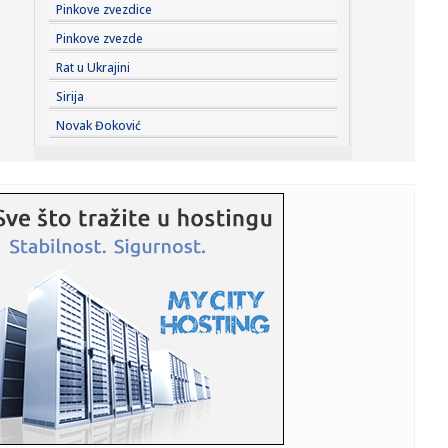
13:47:
Brutalno udarila rivalku pa poručila: Privilegija bijelaca
Pinkove zvezdice
(VIDE...
Pinkove zvezde
13:46:
"Ostavljeni sin Asmina Durdžića" u stvari je poznati
Rat u Ukrajini
tiktoker? ...
Sirija
13:45:
Zenit stiže u Beograd i testira Partizan
Novak Đoković
13:43:
Nizak nivo Dunava otkrio most rimskog cara Konstantina I
u Bugars...
13:39:
Vučić otkrio koliko ljudi je već na platformi "Ko si, bre, ti?...
13:34:
U Sloveniji od utorka jeftinije gorivo
13:34:
VELIKA PROMENA U SRPSKOM RUKOMETU: Savez dobio
novo ime i grb, ev...
13:33:
Žive legende NFL: Bris, Fidžerald, Kikli, Vinatrijer i Kreg u
K...
13:33:
Vučić: U slučaju da blokaderi pobede Srbiju bi čekao haos
i n...