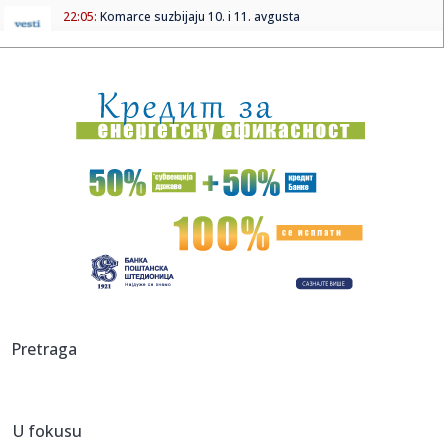
22:05:
Komarce suzbijaju 10. i 11. avgusta
22:01:
Horoskop za 7. avgust 2026: Za ove znakove nije dan za
impulsivne...
22:00:
Skandal u Prekršajnom sudu u Vranju: Zastarela prijava
protiv di...
21:57:
Pavlović na opozicionim medijima: Mali je u pravu, Srbija se
odg...
21:56:
Glumicu ucenjivali intimnim fotografijama, pa ih je sama
objavila...
21:55:
HUMSKA JE STREPELA, PA EKSPLODIRALA: Partizan na
poluvremenu ima ...
21:52:
"Delije" zovu na Marakanu: "Prepoznajemo momenat"
Pretraga
21:49:
Bez struje u petak u Zagužanu
U fokusu
21:45:
Kineski Luxeed RX izgleda kao kombinacija Ferrari