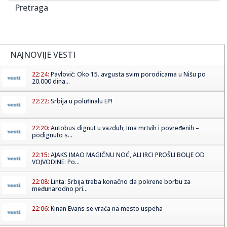
Pretraga
NAJNOVIJE VESTI
22:24:
Pavlović: Oko 15. avgusta svim porodicama u Nišu po
20.000 dina...
22:22:
Srbija u polufinalu EP!
22:20:
Autobus dignut u vazduh; Ima mrtvih i povređenih –
podignuto s...
22:15:
AJAKS IMAO MAGIČNU NOĆ, ALI IRCI PROŠLI BOLJE OD
VOJVODINE: Po...
22:08:
Linta: Srbija treba konačno da pokrene borbu za
međunarodno pri...
22:06:
Kinan Evans se vraća na mesto uspeha