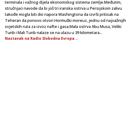
terminala i važnog dijela ekonomskog sistema zemlje.Međutim,
stručnjaci navode da bi još tri iranska ostrva u Persijskom zalivu
takođe mogla biti dio napora Washingtona da izvrši pritisak na
Teheran da ponovo otvori Hormuški moreuz, jednu od najvažnijih
svjetskih ruta za izvoz nafte i gasa.Mala ostrva Abu Musa, Veliki
Tunb i Mali Tunb nalaze se na ulazu u 39 kilometara...
Nastavak na Radio Slobodna Evropa...