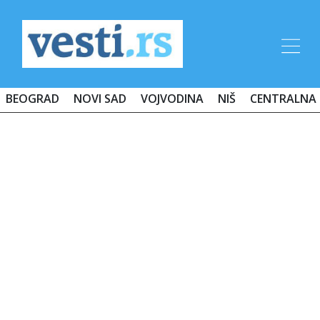
BEOGRAD
NOVI SAD
VOJVODINA
NIŠ
CENTRALNA 