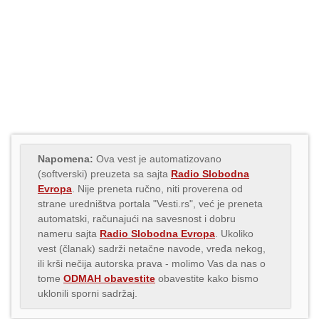
Napomena:
Ova vest je automatizovano
(softverski) preuzeta sa sajta
Radio Slobodna
Evropa
. Nije preneta ručno, niti proverena od
strane uredništva portala "Vesti.rs", već je preneta
automatski, računajući na savesnost i dobru
nameru sajta
Radio Slobodna Evropa
. Ukoliko
vest (članak) sadrži netačne navode, vređa nekog,
ili krši nečija autorska prava - molimo Vas da nas o
tome
ODMAH obavestite
obavestite kako bismo
uklonili sporni sadržaj.