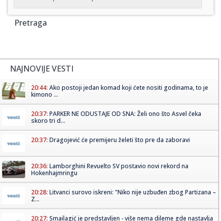
Pretraga
NAJNOVIJE VESTI
20:44:
Ako postoji jedan komad koji ćete nositi godinama, to je
kimono ...
20:37:
PARKER NE ODUSTAJE OD SNA: Želi ono što Asvel čeka
skoro tri d...
20:37:
Dragojević će premijeru želeti što pre da zaboravi
20:36:
Lamborghini Revuelto SV postavio novi rekord na
Hokenhajmringu
20:28:
Litvanci surovo iskreni: "Niko nije uzbuđen zbog Partizana –
Z...
20:27:
Smailagić je predstavljen - više nema dileme gde nastavlja