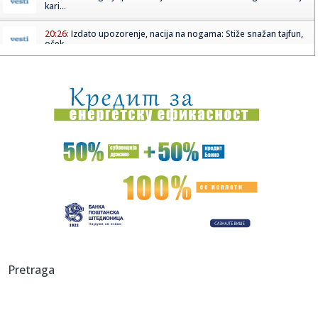
kari...
20:26:
Izdato upozorenje, nacija na nogama: Stiže snažan tajfun,
oček...
20:22:
Rusi žestoko napali; Sve gori – na udaru i Nemci
FOTO/VIDEO
20:21:
Stoner o Banjaji: "Žao mi je"
20:21:
SRBIN UTIŠAO SOLUN: Za ovo mu je bilo potrebno samo
16 sekundi!
20:20:
Izbor novog visokog predstavnika u BiH posle oktobarskih
opštih ...
20:14:
Brza pruga između Beograda i Budimpešte najavljena za
jesen
20:12:
Mala Cana živi u Deliblatskoj peščari gde kulja požar!
Pretraga
"Samo ...
20:08:
(UŽIVO) Borac - Vitebsk: Banjalučani nastavljaju trku za
Evropo...