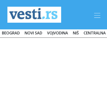
BEOGRAD
NOVI SAD
VOJVODINA
NIŠ
CENTRALNA 