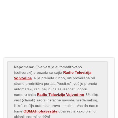
Napomena:
Ova vest je automatizovano
(softverski) preuzeta sa sajta
Radio Televizija
Vojvodine
. Nije preneta ručno, niti proverena od
strane uredništva portala "Vesti.rs", već je preneta
automatski, računajući na savesnost i dobru
nameru sajta
Radio Televizija Vojvodine
. Ukoliko
vest (članak) sadrži netačne navode, vređa nekog,
ili krši nečija autorska prava - molimo Vas da nas o
tome
ODMAH obavestite
obavestite kako bismo
uklonili sporni sadržaj.