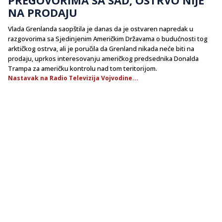
NA PRODAJU
Vlada Grenlanda saopštila je danas da je ostvaren napredak u
razgovorima sa Sjedinjenim Američkim Državama o budućnosti tog
arktičkog ostrva, ali je poručila da Grenland nikada neće biti na
prodaju, uprkos interesovanju američkog predsednika Donalda
Trampa za američku kontrolu nad tom teritorijom.
Nastavak na Radio Televizija Vojvodine...