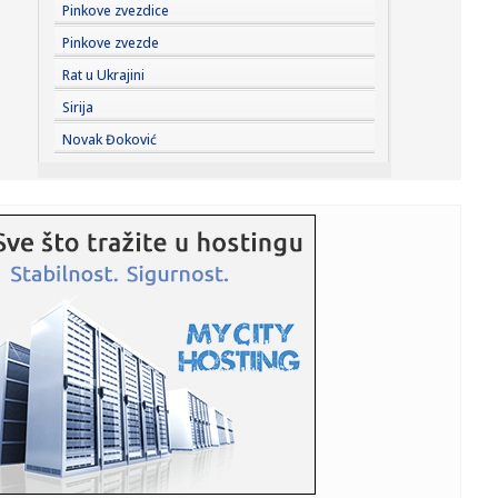
15:01:
Lijepa Ruskinja, čije je tijelo pronađeno u koferu, kremirana
Pinkove zvezdice
u...
Pinkove zvezde
15:01:
KK Orlovi traži veću podršku, Grad Banjaluka iznio podatke
Rat u Ukrajini
o f...
Sirija
15:01:
Novi TikTok snimci povezani s "Faraonom" iz Srbije:
Novak Đoković
Roditelji zab...
15:01:
Visoke temperature pune Hitnu pomoć u Banjaluci
15:01:
Vrućine u stanu: Koji klima-uređaj je najbolji izbor?
15:01:
Luda torta bez mlijeka i jaja, gotova za tili čas
15:01:
Carukjan saznao ime novog protivnika poslije velikog
obrta
15:01:
Otkriveno kada stiže novi Džejms Bond: Dva glumca u
najužem iz...
15:00:
Srbija se usijala: Sombor gori na 40 stepeni, a evo gde se
danas ...