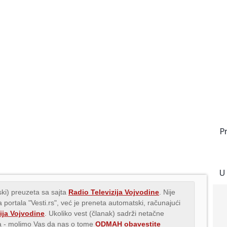
P
U
ki) preuzeta sa sajta
Radio Televizija Vojvodine
. Nije
 portala "Vesti.rs", već je preneta automatski, računajući
ija Vojvodine
. Ukoliko vest (članak) sadrži netačne
ava - molimo Vas da nas o tome
ODMAH obavestite