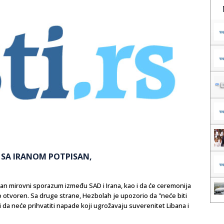
 SA IRANOM POTPISAN,
san mirovni sporazum između SAD i Irana, kao i da će ceremonija
o otvoren. Sa druge strane, Hezbolah je upozorio da "neće biti
 i da neće prihvatiti napade koji ugrožavaju suverenitet Libana i