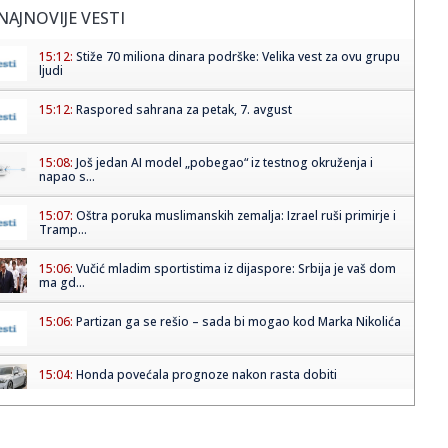
NAJNOVIJE VESTI
15:12:
Stiže 70 miliona dinara podrške: Velika vest za ovu grupu
ljudi
15:12:
Raspored sahrana za petak, 7. avgust
15:08:
Još jedan AI model „pobegao“ iz testnog okruženja i
napao s...
15:07:
Oštra poruka muslimanskih zemalja: Izrael ruši primirje i
Tramp...
15:06:
Vučić mladim sportistima iz dijaspore: Srbija je vaš dom
ma gd...
15:06:
Partizan ga se rešio – sada bi mogao kod Marka Nikolića
15:04:
Honda povećala prognoze nakon rasta dobiti
15:02:
Harakiri For the Sky – Ljubljana – Kino Šiška, Ljubljana ...