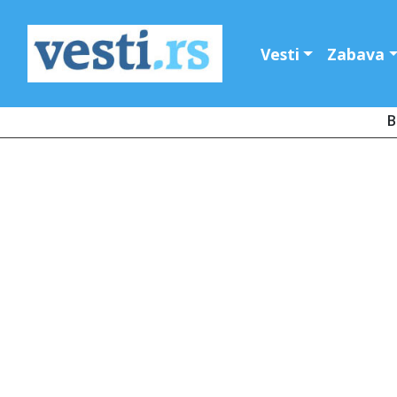
Vesti
Zabava
B