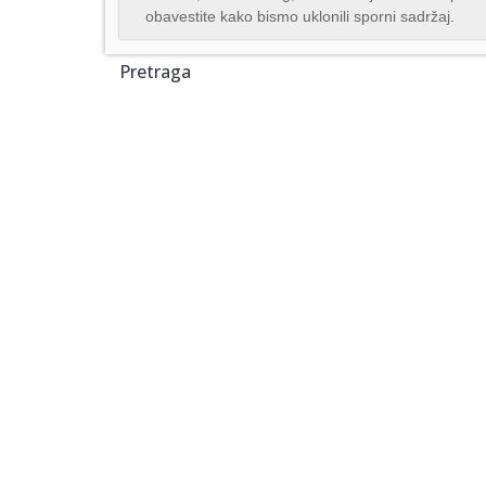
obavestite kako bismo uklonili sporni sadržaj.
Pretraga