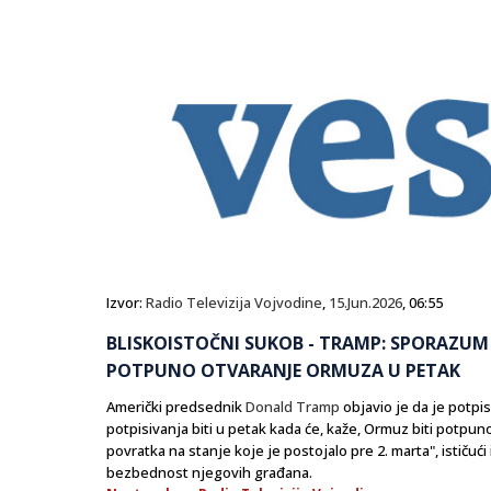
Izvor:
Radio Televizija Vojvodine
,
15.Jun.2026
, 06:55
BLISKOISTOČNI SUKOB - TRAMP: SPORAZUM
POTPUNO OTVARANJE ORMUZA U PETAK
Američki predsednik
Donald Tramp
objavio je da je potpi
potpisivanja biti u petak kada će, kaže, Ormuz biti potpun
povratka na stanje koje je postojalo pre 2. marta", ističući
bezbednost njegovih građana.