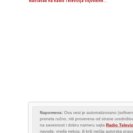
Nastavak na Radio Televizija Vojvodine...
Napomena:
Ova vest je automatizovano (softvers
preneta ručno, niti proverena od strane uredništva
na savesnost i dobru nameru sajta
Radio Televiz
navode, vređa nekog, ili krši nečija autorska pr