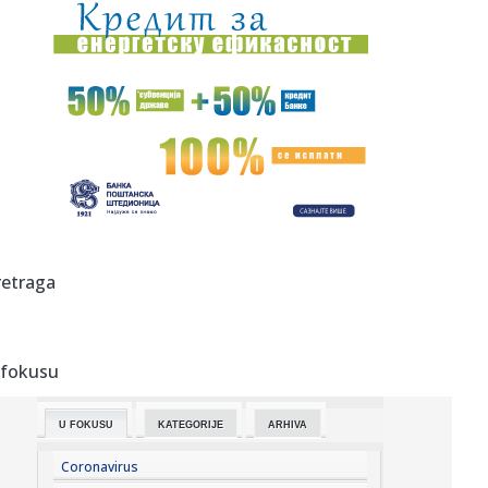
15:00:
Мањак овог витамина може да ослаби ...
15:01:
Pet novih filmova na "Netflixu" koji će obilježiti kraj ljeta (...
15:01:
Italijani pomjerili granice: Stigao novi Ferrari (VIDEO)
15:01:
Google gasi Assistant: Korisnike čeka velika promjena
15:01:
Tragedija u Ugandi: Fudbalera pljačkaši tukli do smrti
retraga
15:01:
Alimpijević saopštio spisak Srbije pred ključne duele: Jokić
...
 fokusu
15:01:
MUP RS objavio snimak požara iz helikoptera (VIDEO)
U FOKUSU
KATEGORIJE
ARHIVA
15:01:
Skoro 10.000 besplatno legalizovanih objekata u Banjaluci
Coronavirus