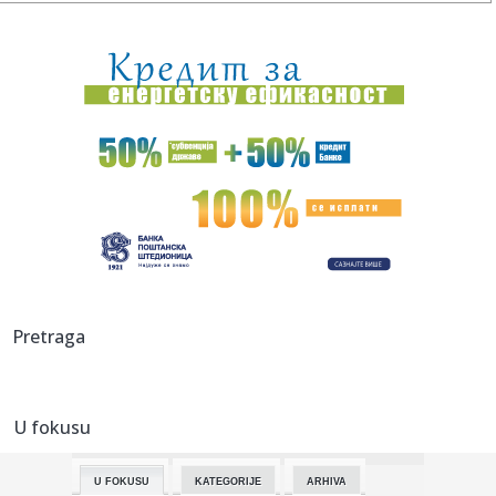
10:31:
Mlečni put možda sadrži čak 170 miliona crnih rupa
10:31:
U Srbiji požari na pet lokacija, najizazovnije u Deliblatskoj
pe...
10:30:
Romantizujemo leto do kraja, a ovi komadi su kao stvoreni
za avgu...
10:27:
Oko 1.500 ljudi posjetilo džez festival na Zelenkovcu
10:26:
'Građanska smrt': Kremlj državljanstvo koristi kao oružje
prot...
10:26:
Analiza pokazala: Električni trotineti znatno opasniji od
Pretraga
motoci...
10:26:
Mačke, kondomi i registarske tablice: Ajkule koje će pojesti
go...
U fokusu
10:26:
Bioskop pod letnjim nebom u utorak u Kineskoj četvrti:
Povedite ...
U FOKUSU
KATEGORIJE
ARHIVA