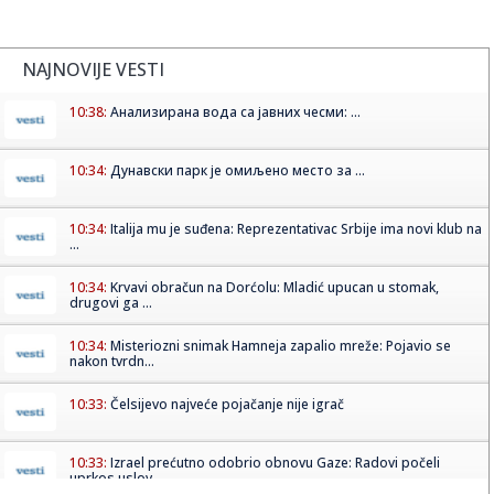
NAJNOVIJE VESTI
10:38:
Анализирана вода са јавних чесми: ...
10:34:
Дунавски парк је омиљено место за ...
10:34:
Italija mu je suđena: Reprezentativac Srbije ima novi klub na
...
10:34:
Krvavi obračun na Dorćolu: Mladić upucan u stomak,
drugovi ga ...
10:34:
Misteriozni snimak Hamneja zapalio mreže: Pojavio se
nakon tvrdn...
10:33:
Čelsijevo najveće pojačanje nije igrač
10:33:
Izrael prećutno odobrio obnovu Gaze: Radovi počeli
uprkos uslov...