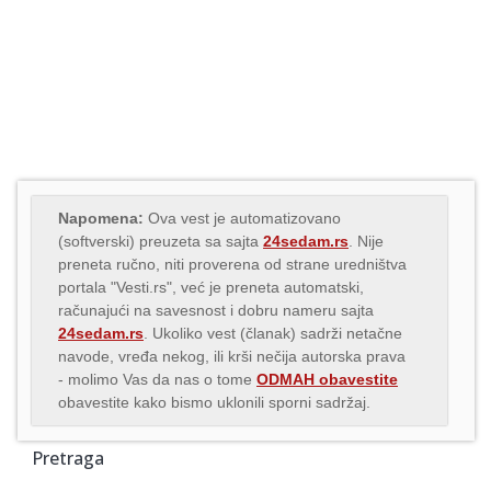
Napomena:
Ova vest je automatizovano
(softverski) preuzeta sa sajta
24sedam.rs
. Nije
preneta ručno, niti proverena od strane uredništva
portala "Vesti.rs", već je preneta automatski,
računajući na savesnost i dobru nameru sajta
24sedam.rs
. Ukoliko vest (članak) sadrži netačne
navode, vređa nekog, ili krši nečija autorska prava
- molimo Vas da nas o tome
ODMAH obavestite
obavestite kako bismo uklonili sporni sadržaj.
Pretraga