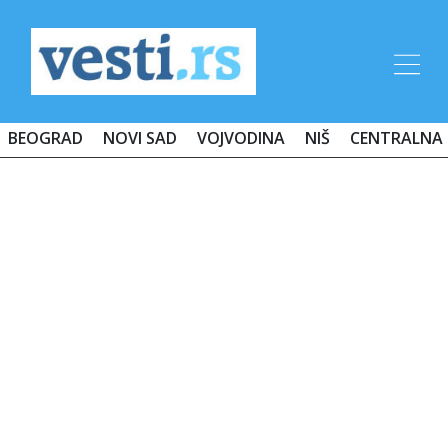
BEOGRAD
NOVI SAD
VOJVODINA
NIŠ
CENTRALNA 