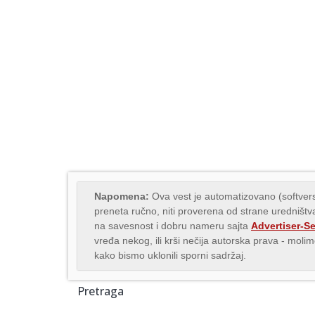
Napomena:
Ova vest je automatizovano (softvers
preneta ručno, niti proverena od strane uredništva
na savesnost i dobru nameru sajta
Advertiser-S
vređa nekog, ili krši nečija autorska prava - mol
kako bismo uklonili sporni sadržaj.
Pretraga