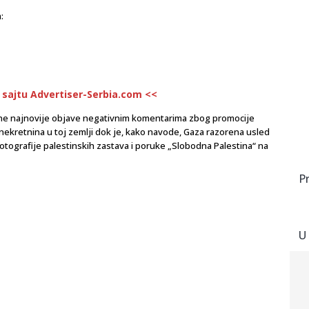
:
a sajtu Advertiser-Serbia.com <<
jene najnovije objave negativnim komentarima zbog promocije
a nekretnina u toj zemlji dok je, kako navode, Gaza razorena usled
 fotografije palestinskih zastava i poruke „Slobodna Palestina“ na
P
U