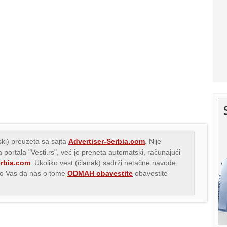
ki) preuzeta sa sajta
Advertiser-Serbia.com
. Nije
 portala "Vesti.rs", već je preneta automatski, računajući
erbia.com
. Ukoliko vest (članak) sadrži netačne navode,
imo Vas da nas o tome
ODMAH obavestite
obavestite