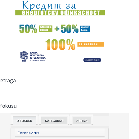
20:07:
Poznati NBA analitičar o Filadelfiji: "Ne znam gde se Braun
ukla...
20:04:
Kostić predstavljen u Ajndhovenu: Kada je stigao poziv,
odmah sa...
20:00:
Iran priprema zakon koji bi neprijateljskim brodovima
zabranio pr...
20:00:
Počela inspekcijska kontrola neracionalne potrošnje vode
u Br...
20:00:
Tukovi poslije godina straha dobili zaštitu: Zid čuva
retraga
naselje o...
20:00:
Mještani blokirali magistralni put i poslali jasnu poruku:
"Na 4...
 fokusu
20:00:
Veliki proizvođač telefona na "crnoj listi"
U FOKUSU
KATEGORIJE
ARHIVA
20:00:
(SASTAVI) ILIĆ OTVORIO KARTE: Jedna stvar odmah upada
u oči pre...
Coronavirus