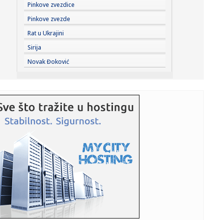
19:59:
Zelenski presekao: Smenjeni su
Pinkove zvezdice
Pinkove zvezde
19:54:
Dejvis i Vašington – odložena važna odluka
Rat u Ukrajini
Sirija
19:53:
Novi Skaj podaci stigli u Srbiju, Evrodžast pokreće akciju
Novak Đoković
"Let...
19:52:
Šta je policija pronašla u spavaćoj sobi Majkla Džeksona?
Biv...
19:51:
Partizan ostao bez još jednog pojačanja
19:48:
Italijani odbijeni; Sud odlučio: Nisu oštećeni u požaru u
Kra...
19:46:
Da li vredi kupiti "Fiću" bez krova? – Fiat 500C | Auto Test
P...
19:44:
Evo kakvo je stanje na granicama: Putnička vozila čekaju tri
sa...
19:44:
SVE JE DOGOVORENO PREKO MARINA: Agent otkrio šta se
dešavalo iz...