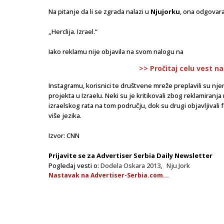
Na pitanje da li se zgrada nalazi u
Njujorku
, ona odgovara
„Herclija. Izrael.“
Iako reklamu nije objavila na svom nalogu na
>> Pročitaj celu vest n
Instagramu, korisnici te društvene mreže preplavili su n
projekta u Izraelu. Neki su je kritikovali zbog reklamiranj
izraelskog rata na tom području, dok su drugi objavljivali
više jezika.
Izvor: CNN
Prijavite se za Advertiser Serbia Daily Newsletter
Pogledaj vesti o:
Dodela Oskara 2013
,
Nju Jork
Nastavak na Advertiser-Serbia.com...