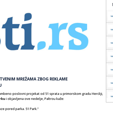
UŠTVENIM MREŽAMA ZBOG REKLAME
U
ambeno-poslovni projekat od 51 sprata u primorskom gradu Hercliji,
rku
i objavljena ove nedelje, Paltrou kaže:
aze pored parka. 51 Park.“