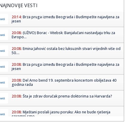
NAJNOVIJE VESTI
20:14:
Brza pruga između Beograda i Budimpešte najavljena za
jesen
20:08:
(UŽIVO) Borac - Vitebsk: Banjalučani nastavljaju trku za
Evropo...
20:08:
Emina Jahović ostala bez luksuznih stvari vrijednih više od
50....
20:08:
Brza pruga između Beograda i Budimpešte najavljena za
jesen
20:08:
Del Arno bend 19. septembra koncertom obilježava 40
godina rada
20:08:
Šta je zdrav doručak prema doktorima sa Harvarda?
20:08:
Mještani poslali jasnu poruku: Ako ne bude rješenja
spremni smo...
20:07:
Grobari, gde ste?