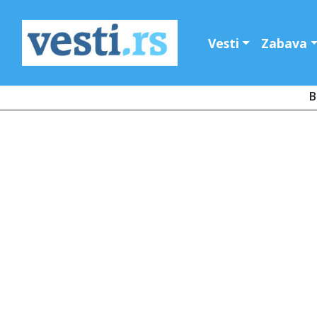
Vesti
Zabava
B