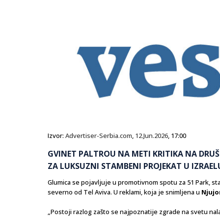
Izvor:
Advertiser-Serbia.com
,
12.Jun.2026
, 17:00
GVINET PALTROU NA METI KRITIKA NA DR
ZA LUKSUZNI STAMBENI PROJEKAT U IZRAEL
Glumica se pojavljuje u promotivnom spotu za 51 Park, st
severno od Tel Aviva. U reklami, koja je snimljena u
Njujo
„Postoji razlog zašto se najpoznatije zgrade na svetu nal