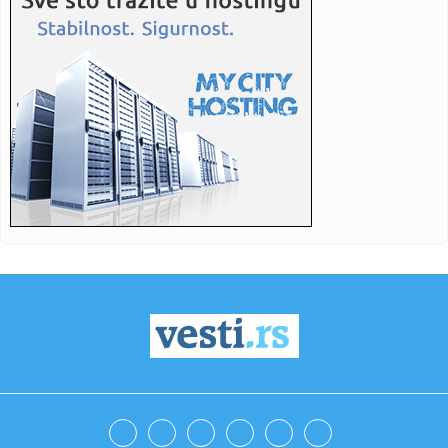
16:25:
Cirkus – Kanter i Vajt hoće u WNBA: "Demonizacija grupe
ljudi....
16:20:
Бар: Два света у једном граду
16:22:
Dvojica radnika povređena u fabrici u Kikindi
16:20:
Srpkinjama evropska bronza: Emilija, Natalija i Marija
"upucale" ...
16:17:
Povrijeđeni motociklista kod Brčkog van životne opasnosti
16:17:
Drugo veče „Fresh Wave“ festivala spojilo nespojive
ritmove
16:17:
Nada Topčagić iskreno o prolaznosti i najvećem strahu:
"Velika...
16:17:
Najveća željezara iz Afrike dolazi u BiH, velika prilika za
dom...
16:17:
Gmail uvodi velike promjene od 2027. godine: Milioni
korisnika mo...