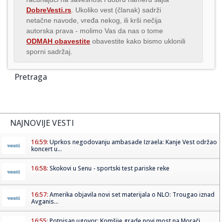
DobreVesti.rs
. Ukoliko vest (članak) sadrži
netačne navode, vređa nekog, ili krši nečija
autorska prava - molimo Vas da nas o tome
ODMAH obavestite
obavestite kako bismo uklonili
sporni sadržaj.
Pretraga
NAJNOVIJE VESTI
16:59:
Uprkos negodovanju ambasade Izraela: Kanje Vest održao
koncert u...
16:58:
Skokovi u Senu - sportski test pariske reke
16:57:
Amerika objavila novi set materijala o NLO: Trougao iznad
Avganis...
16:55:
Potpisan ugovor: Komšije grade novi most na Morači