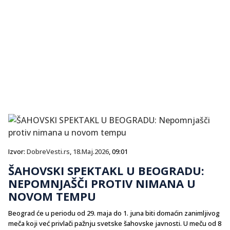
Izvor:
DobreVesti.rs
,
18.Maj.2026
, 09:01
ŠAHOVSKI SPEKTAKL U BEOGRADU:
NEPOMNJAŠČI PROTIV NIMANA U
NOVOM TEMPU
Beograd će u periodu od 29. maja do 1. juna biti domaćin zanimljivog
meča koji već privlači pažnju svetske šahovske javnosti. U meču od 8