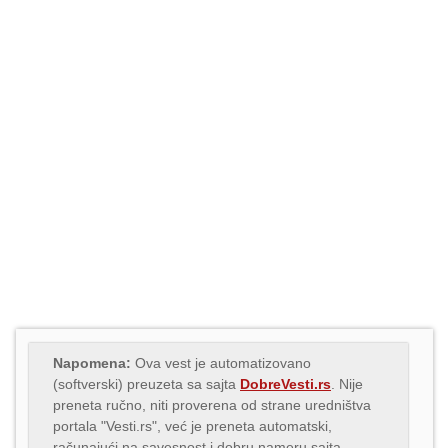
Napomena:
Ova vest je automatizovano
(softverski) preuzeta sa sajta
DobreVesti.rs
. Nije
preneta ručno, niti proverena od strane uredništva
portala "Vesti.rs", već je preneta automatski,
računajući na savesnost i dobru nameru sajta