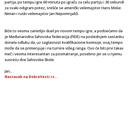
partija, po tempu igre 60 minuta po igraču za celu partiju i 30 sekundi
za svaki odigrani potez, srešće se američki velemajstor Hans Moke
Niman i ruski velemajstor Jan Nepomnjašči.
Biće to veoma zanimljiv duel po novom tempu igre, a podsećamo da
je Međunarodna šahovska federacija (FIDE) na poslednjem sastanku
donela odluku da, uz saglasnost kvalifikacione komisije, ovaj tempo
može da se primenjuje i na turnire višeg ranga. Ovo će biti prvi takav
meč i veoma interesantan za posmatranje, posebno jer se u njemu
susreću dve šahovske škole.
Jan...
Nastavak na DobreVesti.rs...