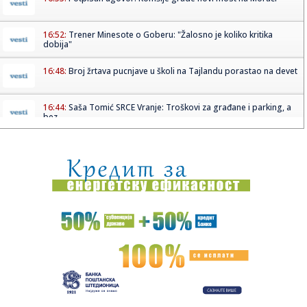
16:52:
Trener Minesote o Goberu: "Žalosno je koliko kritika
dobija"
16:48:
Broj žrtava pucnjave u školi na Tajlandu porastao na devet
16:44:
Saša Tomić SRCE Vranje: Troškovi za građane i parking, a
bez ...
16:43:
Haos kod Omana: Nepoznati projektil pogodio brod FOTO
16:43:
Spoljna politika Srbije
16:43:
Menjaju se pravila za poreze u Srbiji! Predlog već u
Skupštini,...
16:42:
BEŠIKTAŠ NE DOLAZI DA STATIRA: Čelnik otkrio veliki plan,
pa p...
16:36:
SafeJournalists: Hitno identifikovati i kazniti osobe koje
prete ...