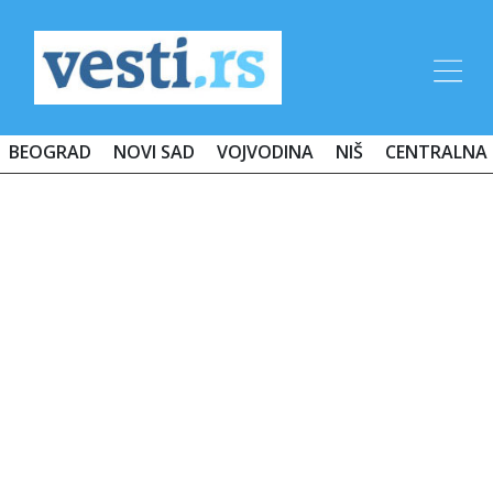
BEOGRAD
NOVI SAD
VOJVODINA
NIŠ
CENTRALNA 