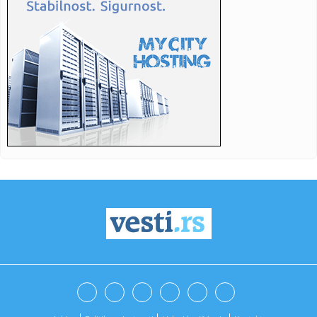
10:16:
Nove ankete: Rat u Iranu i inflacija "potopili" Trampa
10:16:
U Srpskoj rođeno 20 beba
10:16:
Ugašen požar u saudijskoj rafineriji Džazan
10:16:
Maloljetnik uhapšen u Ljubinju: Osumnjičen da je povrijedio
pol...
10:15:
Anthrax objavili novi singl i spot za pesmu Everybody’s Got
a P...
10:15:
Iran uslovljava Vašington
10:13:
NEVEROVATNA SCENA U BRAZILU: Dao gol, krenuo da slavi
i nestao u ...
10:10:
Nestao mladić (28) kod Borče: Otišao po drva pa potonuo
u mulj...