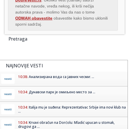
netačne navode, vređa nekog, ili krši nečija
autorska prava - molimo Vas da nas o tome
ODMAH obavestite
obavestite kako bismo uklonili
sporni sadržaj.
Pretraga
NAJNOVIJE VESTI
10:38:
Анализирана вода са јавних чесми: ...
10:34:
Дунавски парк је омиљено место за ...
10:34:
Italija mu je suđena: Reprezentativac Srbije ima novi klub na
...
10:34:
Krvavi obračun na Dorćolu: Mladić upucan u stomak,
drugovi ga ...