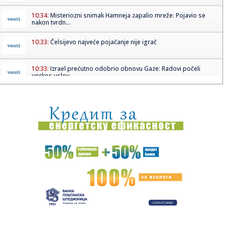
10:34:
Misteriozni snimak Hamneja zapalio mreže: Pojavio se
nakon tvrdn...
10:33:
Čelsijevo najveće pojačanje nije igrač
10:33:
Izrael prećutno odobrio obnovu Gaze: Radovi počeli
uprkos uslov...
10:31:
Mlečni put možda sadrži čak 170 miliona crnih rupa
10:31:
U Srbiji požari na pet lokacija, najizazovnije u Deliblatskoj
pe...
10:30:
Romantizujemo leto do kraja, a ovi komadi su kao stvoreni
za avgu...
10:27:
Oko 1.500 ljudi posjetilo džez festival na Zelenkovcu
10:26:
'Građanska smrt': Kremlj državljanstvo koristi kao oružje
prot...