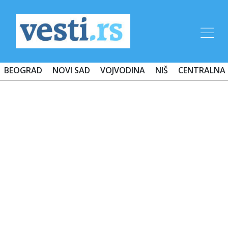
BEOGRAD
NOVI SAD
VOJVODINA
NIŠ
CENTRALNA 