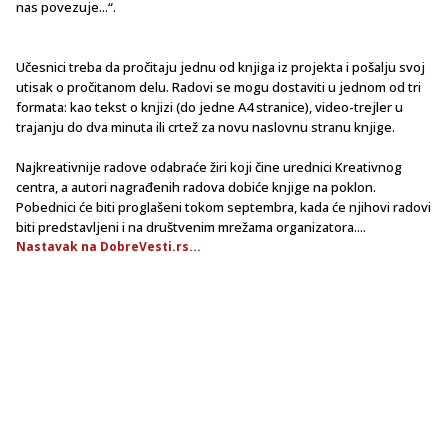
nas povezuje...“.
Učesnici treba da pročitaju jednu od knjiga iz projekta i pošalju svoj
utisak o pročitanom delu. Radovi se mogu dostaviti u jednom od tri
formata: kao tekst o knjizi (do jedne A4 stranice), video-trejler u
trajanju do dva minuta ili crtež za novu naslovnu stranu knjige.
Najkreativnije radove odabraće žiri koji čine urednici Kreativnog
centra, a autori nagrađenih radova dobiće knjige na poklon.
Pobednici će biti proglašeni tokom septembra, kada će njihovi radovi
biti predstavljeni i na društvenim mrežama organizatora....
Nastavak na DobreVesti.rs...