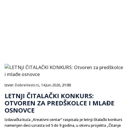
Izvor:
DobreVesti.rs
,
14.Jun.2026
, 21:00
LETNJI ČITALAČKI KONKURS:
OTVOREN ZA PREDŠKOLCE I MLAĐE
OSNOVCE
Izdavačka kuća „Kreativni centar“ raspisala je letnji čitalački konkurs
namenjen deci uzrasta od 5 do 9 godina, u okviru projekta „Čitanje