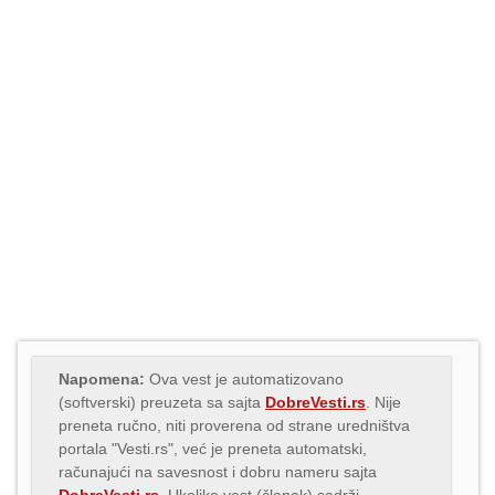
Napomena:
Ova vest je automatizovano
(softverski) preuzeta sa sajta
DobreVesti.rs
. Nije
preneta ručno, niti proverena od strane uredništva
portala "Vesti.rs", već je preneta automatski,
računajući na savesnost i dobru nameru sajta
DobreVesti.rs
. Ukoliko vest (članak) sadrži