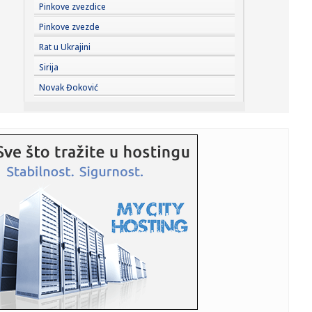
09:09:
Ako putujete avionom, ovu grešku sa hranom pravi skoro
Pinkove zvezdice
svako
Pinkove zvezde
09:09:
Motor radio gotovo godinu dana bez gašenja, mehaničar
Rat u Ukrajini
ostao šo...
Sirija
09:09:
Tri znaka ulaze u period kada novac dolazi lakše nego
Novak Đoković
ikad
09:08:
АМСС: На граничном прелазу ...
09:09:
Na Batrovcima se od jutros čeka oko četiri sata
09:08:
Rutina Šeltona
09:08:
AdmiralBet ABA liga ostala bez direktora: Milija Vojinović
iznen...
09:07:
Ukrajina menja pravila igre: Obećala da neće napadati
tankere s...
09:07:
Er Srbija širi mrežu letova: Iz Beograda do više od 100
destin...