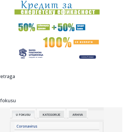
09:23:
Sombor: (FOTO) Prvo veče „Bodrog festa“ okupilo
ljubitelje t...
09:21:
Bugari spasavaju Evropu
09:20:
Enes Kanter postaje košarkašica: Bivši centar se prijavljuje
n...
09:19:
Mađar i stranka Tisa danas nominuju kandidata za
predsednika: Ov...
09:16:
Шпанија од данас уводи привремене ...
retraga
09:14:
DNEVNI KVIZ: Deset pitanja - pravo osveženje
 fokusu
09:12:
PREOKRET U NAPOLIJU: Milinković-Savić više nije siguran,
Muso ...
U FOKUSU
KATEGORIJE
ARHIVA
09:09:
Amerika objavila nove snimke NLO-a
Coronavirus