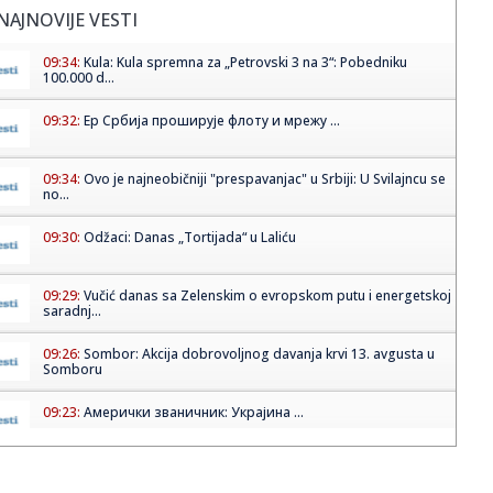
NAJNOVIJE VESTI
09:34:
Kula: Kula spremna za „Petrovski 3 na 3“: Pobedniku
100.000 d...
09:32:
Ер Србија проширује флоту и мрежу ...
09:34:
Ovo je najneobičniji "prespavanjac" u Srbiji: U Svilajncu se
no...
09:30:
Odžaci: Danas „Tortijada“ u Laliću
09:29:
Vučić danas sa Zelenskim o evropskom putu i energetskoj
saradnj...
09:26:
Sombor: Akcija dobrovoljnog davanja krvi 13. avgusta u
Somboru
09:23:
Амерички званичник: Украјина ...
09:25:
Jokić ostaje bez važnog saigrača?