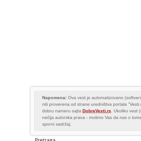
Napomena:
Ova vest je automatizovano (softvers
niti proverena od strane uredništva portala "Vesti
dobru nameru sajta
DobreVesti.rs
. Ukoliko vest 
nečija autorska prava - molimo Vas da nas o to
sporni sadržaj.
Pretraga