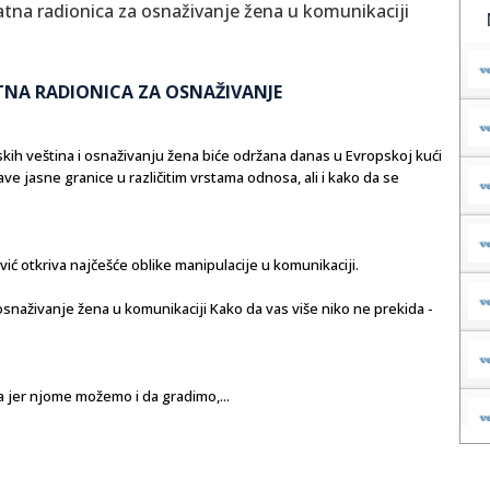
ATNA RADIONICA ZA OSNAŽIVANJE
ih veština i osnaživanju žena biće održana danas u Evropskoj kući
ave jasne granice u različitim vrstama odnosa, ali i kako da se
ć otkriva najčešće oblike manipulacije u komunikaciji.
osnaživanje žena u komunikaciji Kako da vas više niko ne prekida -
jer njome možemo i da gradimo,...