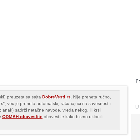
P
ki) preuzeta sa sajta
DobreVesti.rs
. Nije preneta ručno,
.rs", već je preneta automatski, računajući na savesnost i
U
(članak) sadrži netačne navode, vređa nekog, ili krši
me
ODMAH obavestite
obavestite kako bismo uklonili