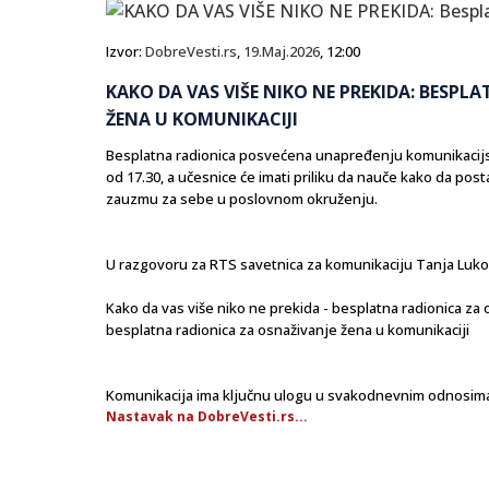
Izvor:
DobreVesti.rs
,
19.Maj.2026
, 12:00
KAKO DA VAS VIŠE NIKO NE PREKIDA: BESPL
ŽENA U KOMUNIKACIJI
Besplatna radionica posvećena unapređenju komunikacijsk
od 17.30, a učesnice će imati priliku da nauče kako da post
zauzmu za sebe u poslovnom okruženju.
U razgovoru za RTS savetnica za komunikaciju Tanja Lukovi
Kako da vas više niko ne prekida - besplatna radionica za 
besplatna radionica za osnaživanje žena u komunikaciji
Komunikacija ima ključnu ulogu u svakodnevnim odnosima 
Nastavak na DobreVesti.rs...