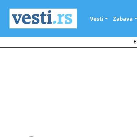
Vesti
Zabava
B