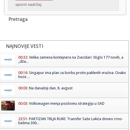
sporni sadržaj.
Pretraga
NAJNOVIJE VESTI
00:32:
Velika zamena kontejnera na Zvezdari: Stiglo 177 novih, a
„dža...
00:16:
Singapur ima plan za borbu protiv paklenih vrućina: Ovako
hoće ...
00:03:
Na današnji dan, 8. avgust
00:03:
Volkswagen menja poslovnu strategiju u SAD
23:51:
PARTIZAN TRLJA RUKE: Transfer Saše Lukića doneo crno-
belima 300...