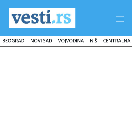
BEOGRAD
NOVI SAD
VOJVODINA
NIŠ
CENTRALNA 