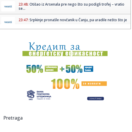
23:48:
Otišao iz Arsenala pre nego što su podigli trofej – vratio
se...
23:47:
Srpkinje pronašle novčanik u Čanju, pa uradile nešto što je
...
23:46:
Detalji drame na nemačkom aerodromu: Vozač nogom
izbacio dron s...
23:42:
Kraj za Aleksandru i Anu: Eliminisane već na startu
23:35:
"Nema lakih utakmica, ali mi smo Vojvodina"
23:33:
Ribakina sigurna u Torontu
23:32:
Brenin potez posle pada razbesneo javnost: Devojka joj
pružila r...
23:29:
Američki Senat usvojio zakon o sankcijama Rusiji usmjeren
Pretraga
na ene...
23:27:
Hitno se oglasili Rusi: "Provokacija!"