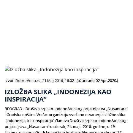
Izvor:
DobreVesti.rs
,
21.Maj.2016
, 16:02 (ažurirano 02.Apr.2020.)
IZLOŽBA SLIKA „INDONEZIJA KAO
INSPIRACIJA“
BEOGRAD - Društvo srpsko-indonežanskog prijateljstva „Nusantara“
i Gradska opština Vračar organizuju svečano otvaranje izložbe slika
„Indonezija, kao inspiracija“ članova Društva srpsko-indonežanskog
prijateljstva „Nusantara“ u utorak, 24. maja 2016. godine, u 19
časova, u galeriji Gradske opštine Vračar, u Njegoševoj ulici br. 77.