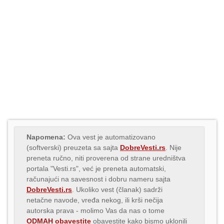
Napomena:
Ova vest je automatizovano
(softverski) preuzeta sa sajta
DobreVesti.rs
. Nije
preneta ručno, niti proverena od strane uredništva
portala "Vesti.rs", već je preneta automatski,
računajući na savesnost i dobru nameru sajta
DobreVesti.rs
. Ukoliko vest (članak) sadrži
netačne navode, vređa nekog, ili krši nečija
autorska prava - molimo Vas da nas o tome
ODMAH obavestite
obavestite kako bismo uklonili