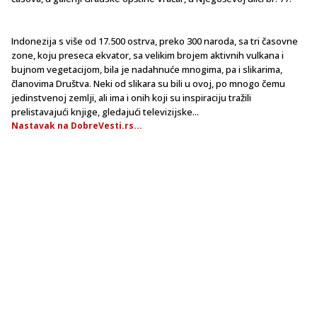
Indonezija s više od 17.500 ostrva, preko 300 naroda, sa tri časovne
zone, koju preseca ekvator, sa velikim brojem aktivnih vulkana i
bujnom vegetacijom, bila je nadahnuće mnogima, pa i slikarima,
članovima Društva. Neki od slikara su bili u ovoj, po mnogo čemu
jedinstvenoj zemlji, ali ima i onih koji su inspiraciju tražili
prelistavajući knjige, gledajući televizijske...
Nastavak na DobreVesti.rs...