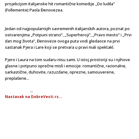
projekcijom italijanske hit romantične komedije „Do ludila”
(Follemente) Paola Đenovezea.
Jedan od najpopularnijih savremenih italijanskih autora, poznat po
ostvarenjima „Potpuni stranci”, „Superheroji”, „Pravo mesto” i „Prvi
dan mog života”, Đenoveze ovoga puta vodi gledaoce na prvi
sastanak Pjera i Lare koji se pretvara u pravi mali spektakl.
Pjero i Laura na tom sudaru nisu sami. U istoj prostoriji su i njihove
glasne i potpuno oprečne misli i emocije: romantične, racionalne,
sarkastične, duhovite, razuzdane, oprezne, samouverene,
preplašene...
...
Nastavak na DobreVesti.rs...