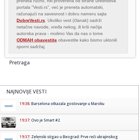
preneta ručno, niti proverena od strane uredništva
portala "Vesti.rs", već je preneta automatski,
računajući na savesnost i dobru nameru sajta
DobreVesti.rs
. Ukoliko vest (članak) sadrži
netačne navode, vređa nekog, ili krši nečija
autorska prava - molimo Vas da nas o tome
ODMAH obavestite
obavestite kako bismo uklonili
sporni sadržaj.
Pretraga
NAJNOVIJE VESTI
19:38:
Barselona otkazala gostovanje u Maroku
19:37:
Ovo je Smart #2
19:37:
Zelenski stigao u Beograd: Prve reči ukrajinskog