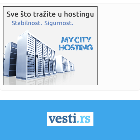
zvanično p...
19:03:
Smart otkrio novi gradski električni automobil na potpuno
neobi...
19:01:
Kada stigne leto, vraćamo se ovim domaćim filmskim
klasicima
19:00:
Na Jokić vs Vembanjama za 800 dinara
19:00:
“Rajaner” obustavlja letove ka i iz Niša
18:58:
Zelenski stigao u Beograd
18:55:
HETAFE JAČA TIM PRED PARTIZAN: Španci doveli vrlo
iskusnog defa...
18:55:
VIDEO: Test Omoda 5 SHS-H Prime
18:53:
Hetafe čeka rasplet duela Partizana i Tobola i dovodi
novajlije ...