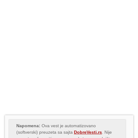
Napomena:
Ova vest je automatizovano
(softverski) preuzeta sa sajta
DobreVesti.rs
. Nije