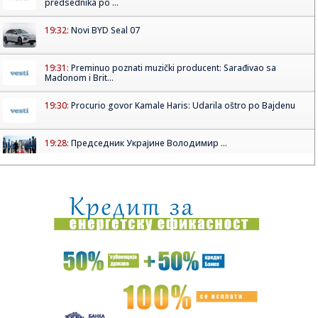
predsednika po ...
19:32:
Novi BYD Seal 07
19:31:
Preminuo poznati muzički producent: Sarađivao sa
Madonom i Brit...
19:30:
Procurio govor Kamale Haris: Udarila oštro po Bajdenu
19:28:
Председник Украјине Володимир ...
19:29:
Protestno saopštenje sto ličnosti protiv dolaska
Zelenskog u Sr...
19:25:
Olimpijakos odvodi ljubimca Zvezdinih navijača?!
19:24:
SKANDAL U KOMŠILUKU: Sarajevo zbog koncerata Dina
Merlina seli m...
19:21:
Путничка возила на Батровцима ...