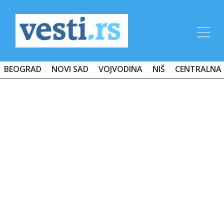
BEOGRAD
NOVI SAD
VOJVODINA
NIŠ
CENTRALNA 