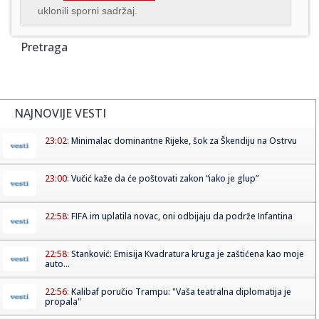
uklonili sporni sadržaj.
Pretraga
NAJNOVIJE VESTI
23:02:
Minimalac dominantne Rijeke, šok za Škendiju na Ostrvu
23:00:
Vučić kaže da će poštovati zakon “iako je glup”
22:58:
FIFA im uplatila novac, oni odbijaju da podrže Infantina
22:58:
Stanković: Emisija Kvadratura kruga je zaštićena kao moje
auto...
22:56:
Kalibaf poručio Trampu: "Vaša teatralna diplomatija je
propala"