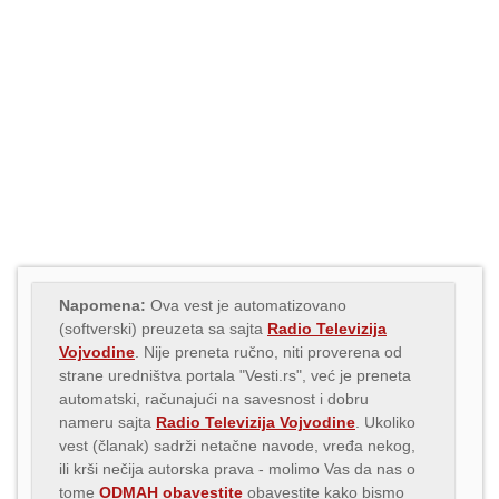
Napomena:
Ova vest je automatizovano
(softverski) preuzeta sa sajta
Radio Televizija
Vojvodine
. Nije preneta ručno, niti proverena od
strane uredništva portala "Vesti.rs", već je preneta
automatski, računajući na savesnost i dobru
nameru sajta
Radio Televizija Vojvodine
. Ukoliko
vest (članak) sadrži netačne navode, vređa nekog,
ili krši nečija autorska prava - molimo Vas da nas o
tome
ODMAH obavestite
obavestite kako bismo