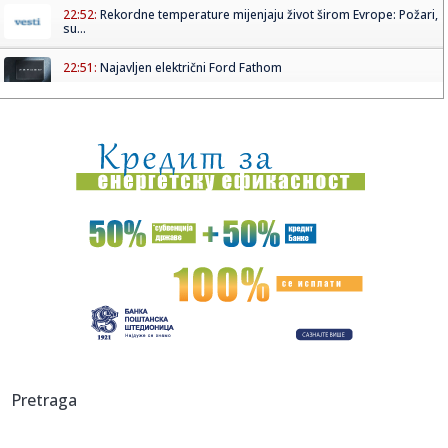
22:52:
Rekordne temperature mijenjaju život širom Evrope: Požari,
su...
22:51:
Najavljen električni Ford Fathom
22:50:
Nizak nivo Dunava otkrio most rimskog cara Konstantina!
Priroda p...
22:49:
Štab za vanredne situacije: U većem delu Srbije nema
restrikcij...
22:46:
Nazire se katastrofa; Kijev kriv za sve? FOTO/VIDEO
22:43:
NUNS: Osuđujemo zastrašivanje redakcije A1tv iz Novog
Pazara
22:43:
Slovačka izmerila rekordnu temperaturu od 42,2 stepena
Celzijusa
22:39:
Sad VAR nema šta da traži – pogodio Zubairu VIDEO
Pretraga
22:39:
Od sutra restrikcije vode u delovima opštine Arilje