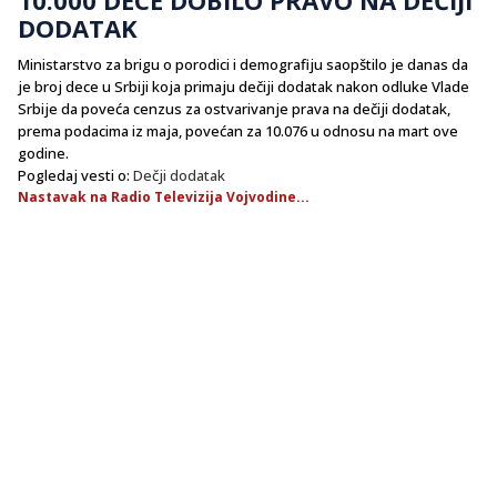
DODATAK
Ministarstvo za brigu o porodici i demografiju saopštilo je danas da
je broj dece u Srbiji koja primaju dečiji dodatak nakon odluke Vlade
Srbije da poveća cenzus za ostvarivanje prava na dečiji dodatak,
prema podacima iz maja, povećan za 10.076 u odnosu na mart ove
godine.
Pogledaj vesti o:
Dečji dodatak
Nastavak na Radio Televizija Vojvodine...