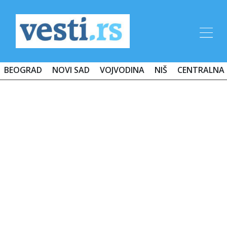
BEOGRAD
NOVI SAD
VOJVODINA
NIŠ
CENTRALNA 