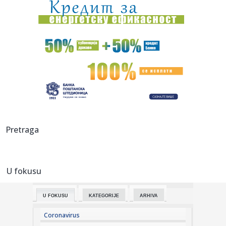
16:02:
"Noćna mora" poručuje Mediću: "Smiri se"
15:59:
Nemački brod na meti napada u Crnom moru: Posada
evakuisana, bro...
15:58:
Gotova sednica Republičkog štaba za vanredne situacije:
Donete ...
15:58:
Vlada usvojila paket pomoći vredan gotovo tri milijarde
dinara: ...
15:57:
Veliki energetski dogovor: Janaf i MOL sklopili ugovor po
Pretraga
princip...
15:55:
Letujete u Crnoj Gori? Planina Bjelasica je idealna usputna
stani...
U fokusu
15:54:
Ratkov melje! Srbin je najbolji strelac Lacija (VIDEO)
U FOKUSU
KATEGORIJE
ARHIVA
15:52:
Državljaninu Srbije određen pritvor u Hrvatskoj zbog
sumnje na ...
Coronavirus