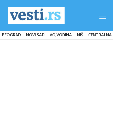
BEOGRAD
NOVI SAD
VOJVODINA
NIŠ
CENTRALNA 