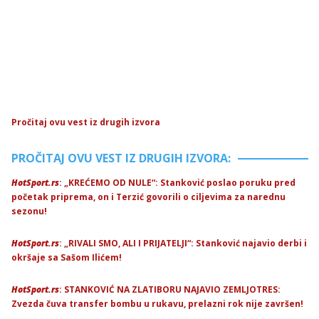
Pročitaj ovu vest iz drugih izvora
PROČITAJ OVU VEST IZ DRUGIH IZVORA:
HotSport.rs
: „KREĆEMO OD NULE“: Stanković poslao poruku pred
početak priprema, on i Terzić govorili o ciljevima za narednu
sezonu!
HotSport.rs
: „RIVALI SMO, ALI I PRIJATELJI“: Stanković najavio derbi i
okršaje sa Sašom Ilićem!
HotSport.rs
: STANKOVIĆ NA ZLATIBORU NAJAVIO ZEMLJOTRES:
Zvezda čuva transfer bombu u rukavu, prelazni rok nije završen!