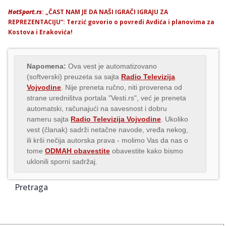
HotSport.rs
: „ČAST NAM JE DA NAŠI IGRAČI IGRAJU ZA
REPREZENTACIJU“: Terzić govorio o povredi Avdića i planovima za
Kostova i Erakovića!
Napomena:
Ova vest je automatizovano
(softverski) preuzeta sa sajta
Radio Televizija
Vojvodine
. Nije preneta ručno, niti proverena od
strane uredništva portala "Vesti.rs", već je preneta
automatski, računajući na savesnost i dobru
nameru sajta
Radio Televizija Vojvodine
. Ukoliko
vest (članak) sadrži netačne navode, vređa nekog,
ili krši nečija autorska prava - molimo Vas da nas o
tome
ODMAH obavestite
obavestite kako bismo
uklonili sporni sadržaj.
Pretraga