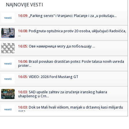
NAJNOVIJE VESTI
16:09:
„Parking servis“ i Vranjanci: Plaćanje i za „u pokušaju...
16:08:
Podignuta optužnica protiv 20 osoba, uključujući Radoičića,
...
16:05:
Ове намирнице могу да побољшају ...
16:06:
Brazil povukao drastičan potez: Posle talasa novih uvreda
proter...
16:05:
VIDEO: 2026 Ford Mustang GT
16:03:
SAD uputile zahtev za izručenje iranskog hakera
uhapšenog u Crn...
16:03:
Dok se Mali hvali viškom, manjak u državnoj kasi milijardu
evra
16:02:
Sombor u 15 sati najtopliji u Vojvodini - izmereno 40
stepeni