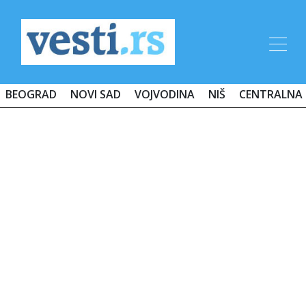
BEOGRAD
NOVI SAD
VOJVODINA
NIŠ
CENTRALNA 