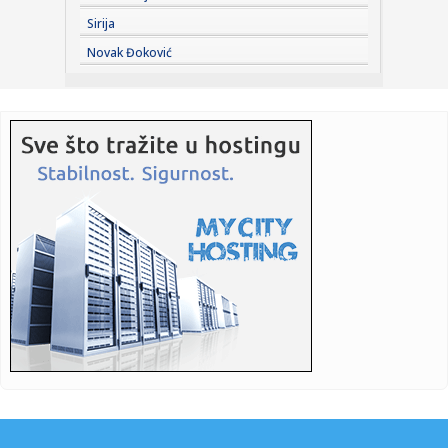
Sirija
12:26:
PRED NOVU SEZONU SVE MORA DA BUDE SPREMNO: Sudije
Novak Đoković
Zone „Zapad...
12:26:
Gradi se novo krilo Opšte bolnice u Senti: 1,5 milijardi
dinara ...
12:25:
Piper: "Zastrašujuća poruka Aleksandra Dikića"; "Gde je
Tužil...
12:24:
Ilon Mask izazvao buru rečima o Hitleru
12:21:
Migranti nadiru ka Velikoj Britaniji
12:18:
Zvezda izdala saopštenje pred Hapoel
12:17:
Vikend kontrola u Kikindi: Deset vozača zadržano zbog
alkohola ...
12:15:
Raspored odnošenja krupnog otpada u Bukovcu, Sremskoj
Kamenici i...