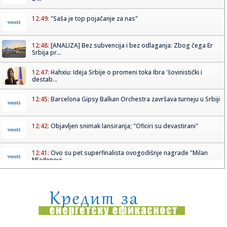
12:49:
"Saša je top pojačanje za nas"
12:48:
[ANALIZA] Bez subvencija i bez odlaganja: Zbog čega Er
Srbija pr...
12:47:
Hahxiu: Ideja Srbije o promeni toka Ibra 'šovinistički i
destab...
12:45:
Barcelona Gipsy Balkan Orchestra završava turneju u Srbiji
12:42:
Objavljen snimak lansiranja; "Oficiri su devastirani"
12:41:
Ovo su pet superfinalista ovogodišnje nagrade "Milan
Mladenovi...
12:40:
Boban Marković, Ekrem Mamutović i Dejan Lazarević
napravili lo...
12:39:
Uskoro konkurs za izbor najboljeg idejnog rešenja za
uređenje T...