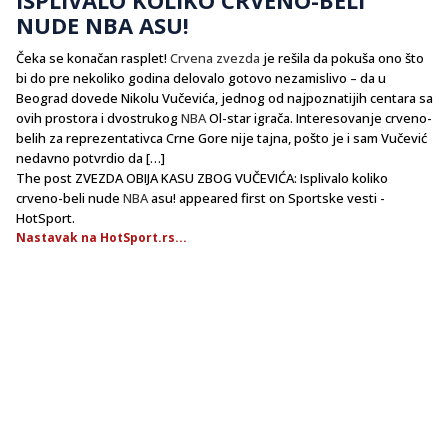
NUDE NBA ASU!
Čeka se konačan rasplet!
Crvena zvezda
je rešila da pokuša ono što
bi do pre nekoliko godina delovalo gotovo nezamislivo – da u
Beograd dovede Nikolu Vučevića, jednog od najpoznatijih centara sa
ovih prostora i dvostrukog
NBA
Ol-star igrača. Interesovanje crveno-
belih za reprezentativca Crne Gore nije tajna, pošto je i sam Vučević
nedavno potvrdio da […]
The post ZVEZDA OBIJA KASU ZBOG VUČEVIĆA: Isplivalo koliko
crveno-beli nude
NBA
asu! appeared first on Sportske vesti -
HotSport.
Nastavak na HotSport.rs...