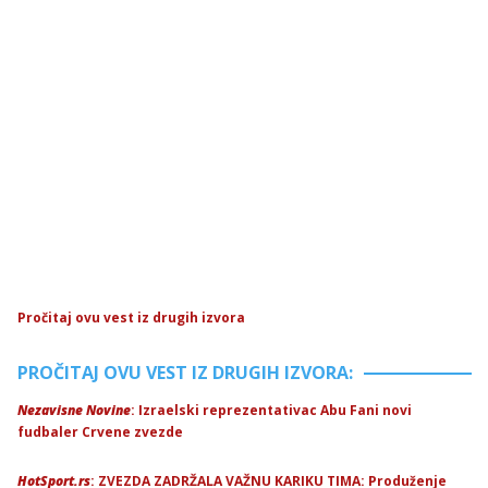
Pročitaj ovu vest iz drugih izvora
PROČITAJ OVU VEST IZ DRUGIH IZVORA:
Nezavisne Novine
: Izraelski reprezentativac Abu Fani novi
fudbaler Crvene zvezde
HotSport.rs
: ZVEZDA ZADRŽALA VAŽNU KARIKU TIMA: Produženje