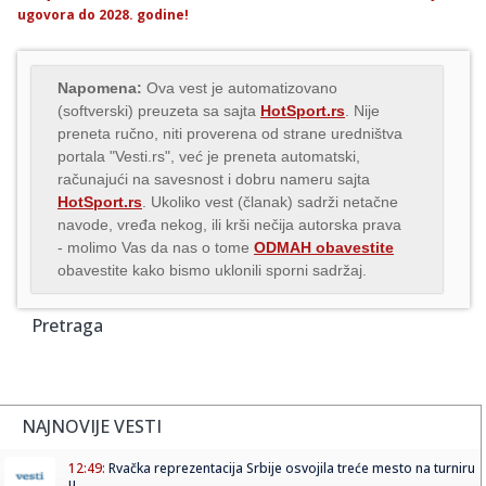
ugovora do 2028. godine!
Napomena:
Ova vest je automatizovano
(softverski) preuzeta sa sajta
HotSport.rs
. Nije
preneta ručno, niti proverena od strane uredništva
portala "Vesti.rs", već je preneta automatski,
računajući na savesnost i dobru nameru sajta
HotSport.rs
. Ukoliko vest (članak) sadrži netačne
navode, vređa nekog, ili krši nečija autorska prava
- molimo Vas da nas o tome
ODMAH obavestite
obavestite kako bismo uklonili sporni sadržaj.
Pretraga
NAJNOVIJE VESTI
12:49:
Rvačka reprezentacija Srbije osvojila treće mesto na turniru
u ...