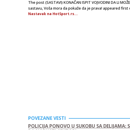
The post (SASTAVI) KONAČAN ISPIT VOJVODINI DA LI MO
sastavu, Voša mora da pokaže da je prava! appeared first 
Nastavak na HotSport.rs...
POVEZANE VESTI
POLICIJA PONOVO U SUKOBU SA DELIJAMA: 