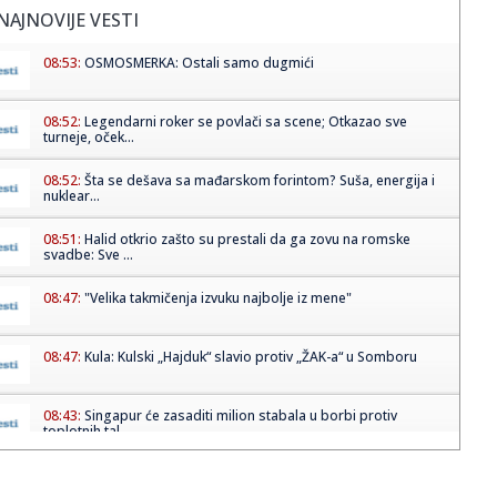
NAJNOVIJE VESTI
08:53:
OSMOSMERKA: Ostali samo dugmići
08:52:
Legendarni roker se povlači sa scene; Otkazao sve
turneje, oček...
08:52:
Šta se dešava sa mađarskom forintom? Suša, energija i
nuklear...
08:51:
Halid otkrio zašto su prestali da ga zovu na romske
svadbe: Sve ...
08:47:
"Velika takmičenja izvuku najbolje iz mene"
08:47:
Kula: Kulski „Hajduk“ slavio protiv „ŽAK-a“ u Somboru
08:43:
Singapur će zasaditi milion stabala u borbi protiv
toplotnih tal...
08:42:
Креативна радионица за децу “У ...