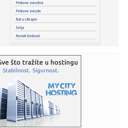
08:33:
Vučić danas obilazi radove na rekonstrukciji Starog
Pinkove zvezdice
železničk...
Pinkove zvezde
08:33:
Osumnjičeni za pucnjavu na policiju i krađu vozila na auto-
Rat u Ukrajini
putu...
Sirija
08:33:
VIDEO: Južnokorejska letelica snimila krater koji je raketa
Novak Đoković
Spac...
08:33:
Pitomi, tužni Dunav i vonj osušenog mulja: BBC u Bezdanu
08:30:
Autobus na sprat zapeo na trajektu za Korčulu, ljudi ga
tresli i...
08:30:
Poznati glumac otkrio zbog čega je mrzeo snimanje ovog
filma: "T...
08:28:
Данас претежно сунчано, на истоку и ...
08:30:
Tramp pred ključnom bitkom: Izbori koji mogu promeniti
Ameriku
08:27:
NOLE NAPRAVIO ŠOU U HERCEG NOVOM: Izašao na binu, a
onda je Kan...