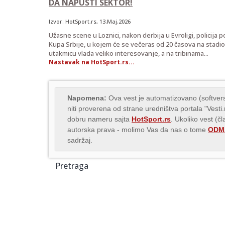
DA NAPUSTI SEKTOR!
Izvor:
HotSport.rs
, 13.Maj.2026
Užasne scene u Loznici, nakon derbija u Evroligi, policija 
Kupa Srbije, u kojem će se večeras od 20 časova na stadio
utakmicu vlada veliko interesovanje, a na tribinama...
Nastavak na HotSport.rs...
Napomena:
Ova vest je automatizovano (softvers
niti proverena od strane uredništva portala "Vesti
dobru nameru sajta
HotSport.rs
. Ukoliko vest (č
autorska prava - molimo Vas da nas o tome
ODMA
sadržaj.
Pretraga