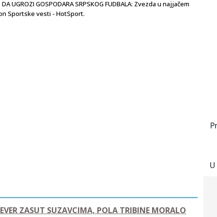
ŽE DA UGROZI GOSPODARA SRPSKOG FUDBALA: Zvezda u najjačem
on Sportske vesti - HotSport.
P
U
SEVER ZASUT SUZAVCIMA, POLA TRIBINE MORALO