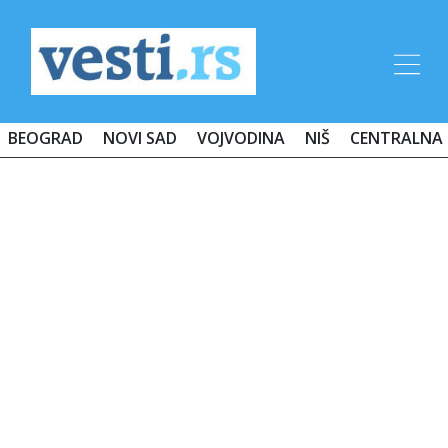
BEOGRAD
NOVI SAD
VOJVODINA
NIŠ
CENTRALNA 