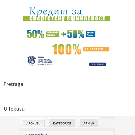
sam sebi...
13:47:
Brutalno udarila rivalku pa poručila: Privilegija bijelaca
(VIDE...
13:46:
"Ostavljeni sin Asmina Durdžića" u stvari je poznati
tiktoker? ...
13:45:
Zenit stiže u Beograd i testira Partizan
13:43:
Nizak nivo Dunava otkrio most rimskog cara Konstantina I
u Bugars...
13:39:
Vučić otkrio koliko ljudi je već na platformi "Ko si, bre, ti?...
Pretraga
13:34:
U Sloveniji od utorka jeftinije gorivo
U fokusu
13:34:
VELIKA PROMENA U SRPSKOM RUKOMETU: Savez dobio
novo ime i grb, ev...
U FOKUSU
KATEGORIJE
ARHIVA
13:33:
Žive legende NFL: Bris, Fidžerald, Kikli, Vinatrijer i Kreg u K...