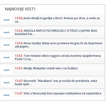
NAJNOVIJE VESTI
13:56:
Jezivi detalji tragedije u Borči: Krenuo po drva, a onda se
za...
13:54:
ANGOLA NAPUSTIO EVROLIGU I OTIŠAO U JAPAN: Bivši
košarkaš Par...
13:54:
Nova studija: Manji unos proteina mogao bi da doprinese
zdravijem...
13:53:
Tom Holand otkrio najgoru stranu kostima Spajdermena:
Posle 12 sa...
13:52:
Mediji: Blokaderi stavili veto i na Šoškića
13:47:
Đurovski: "Marakana" nas je nosila do preokreta, neka
bude opet ...
13:47:
Vrtić u Novoseliji biće ispunjen mališanima od septembra
13:47:
Eskobarova "Katedrala": Luksuzni zatvor koji je izgradio