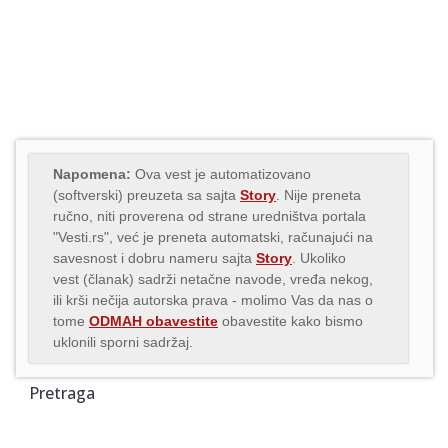
Napomena:
Ova vest je automatizovano
(softverski) preuzeta sa sajta
Story
. Nije preneta
ručno, niti proverena od strane uredništva portala
"Vesti.rs", već je preneta automatski, računajući na
savesnost i dobru nameru sajta
Story
. Ukoliko
vest (članak) sadrži netačne navode, vređa nekog,
ili krši nečija autorska prava - molimo Vas da nas o
tome
ODMAH obavestite
obavestite kako bismo
uklonili sporni sadržaj.
Pretraga