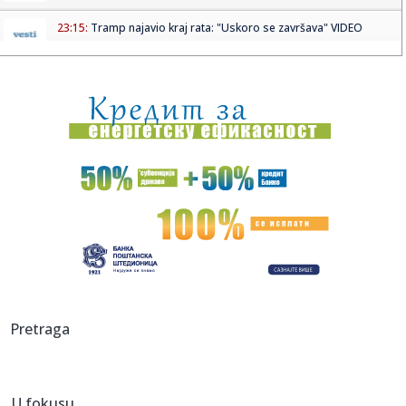
23:15:
Tramp najavio kraj rata: "Uskoro se završava" VIDEO
23:15:
MVP finala Evrokupa stigao u Aris – Spanulis dobio veliko
poja...
23:13:
PARTIZAN RAZBIO TOBOL I OTVORIO VRATA PLEJ-OFA:
Humskom odjekival...
23:12:
Dunav testira energetsku stabilnost regiona
23:11:
Saša Ilić se obraća posle meča sa Tobolom
23:02:
Minimalac dominantne Rijeke, šok za Škendiju na Ostrvu
23:00:
Vučić kaže da će poštovati zakon “iako je glup”
Pretraga
22:58:
FIFA im uplatila novac, oni odbijaju da podrže Infantina
U fokusu