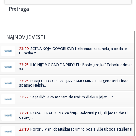
Pretraga
NAJNOVIJE VESTI
23:29:
SCENA KOJA GOVORI SVE: Ilić krenuo ka tunelu, a onda je
Humska z...
23:25:
ILIĆ NIJE MOGAO DA PREĆUTI: Posle „trojke“ Tobolu odmah
se ...
23:25:
PUKIJU JE BIO DOVOLJAN SAMO MINUT: Legendarni Finac
spasao Helsin...
23:22:
Saša Ilić: "Ako moram da tražim dlaku u jajetu..."
23:21:
BORAC URADIO NAJVAŽNIJE: Belorusi pali, ali jedan detalj
ostavlj...
23:19:
Horor u Višnjici: Muškarac umro posle više uboda stršljena!