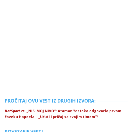
PROČITAJ OVU VEST IZ DRUGIH IZVORA:
HotSport.rs
: „NISI MOJ NIVO“: Ataman žestoko odgovorio prvom
čoveku Hapoela – „Ućuti i pričaj sa svojim timom“!
POVEZANE VESTI