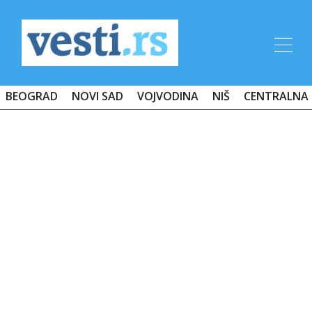
BEOGRAD
NOVI SAD
VOJVODINA
NIŠ
CENTRALNA 