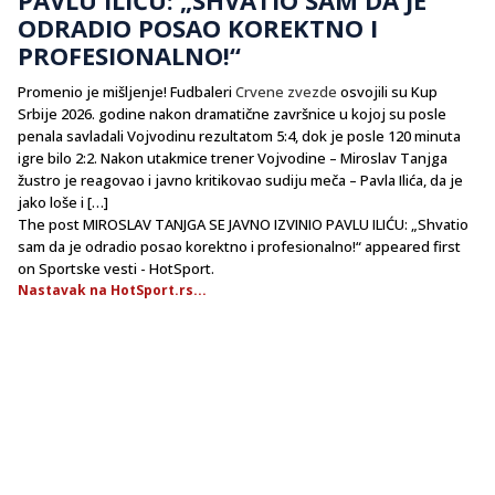
ODRADIO POSAO KOREKTNO I
PROFESIONALNO!“
Promenio je mišljenje! Fudbaleri
Crvene zvezde
osvojili su Kup
Srbije 2026. godine nakon dramatične završnice u kojoj su posle
penala savladali Vojvodinu rezultatom 5:4, dok je posle 120 minuta
igre bilo 2:2. Nakon utakmice trener Vojvodine – Miroslav Tanjga
žustro je reagovao i javno kritikovao sudiju meča – Pavla Ilića, da je
jako loše i […]
The post MIROSLAV TANJGA SE JAVNO IZVINIO PAVLU ILIĆU: „Shvatio
sam da je odradio posao korektno i profesionalno!“ appeared first
on Sportske vesti - HotSport.
Nastavak na HotSport.rs...