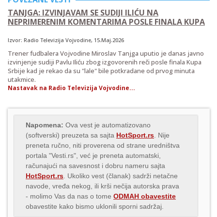
TANJGA: IZVINJAVAM SE SUDIJI ILIĆU NA
NEPRIMERENIM KOMENTARIMA POSLE FINALA KUPA
Izvor:
Radio Televizija Vojvodine
, 15.Maj.2026
Trener fudbalera Vojvodine Miroslav Tanjga uputio je danas javno
izvinjenje sudiji Pavlu Iliću zbog izgovorenih reči posle finala Kupa
Srbije kad je rekao da su "lale" bile potkradane od prvog minuta
utakmice.
Nastavak na Radio Televizija Vojvodine...
Napomena:
Ova vest je automatizovano
(softverski) preuzeta sa sajta
HotSport.rs
. Nije
preneta ručno, niti proverena od strane uredništva
portala "Vesti.rs", već je preneta automatski,
računajući na savesnost i dobru nameru sajta
HotSport.rs
. Ukoliko vest (članak) sadrži netačne
navode, vređa nekog, ili krši nečija autorska prava
- molimo Vas da nas o tome
ODMAH obavestite
obavestite kako bismo uklonili sporni sadržaj.