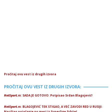
Pročitaj ovu vest iz drugih izvora
PROČITAJ OVU VEST IZ DRUGIH IZVORA:
HotSport.rs
: SADA JE GOTOVO: Potpisao Srđan Blagojević!
HotSport.rs
: BLAGOJEVIĆ TEK STIGAO, A VEĆ ZAVODI RED U RUSIJI:
Naciljao pojačanje po meri iz Superlige Srbije!