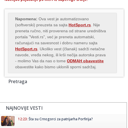
Napomena:
Ova vest je automatizovano
(softverski) preuzeta sa sajta
HotSport.rs
. Nije
preneta ručno, niti proverena od strane uredništva
portala "Vesti.rs", već je preneta automatski,
računajući na savesnost i dobru nameru sajta
HotSport.rs
. Ukoliko vest (članak) sadrži netačne
navode, vređa nekog, ili krši nečija autorska prava
- molimo Vas da nas o tome
ODMAH obavestite
obavestite kako bismo uklonili sporni sadržaj.
Pretraga
NAJNOVIJE VESTI
12:23:
Šta su Crnogorci za patrijarha Porfirija?