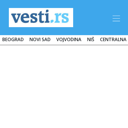
BEOGRAD
NOVI SAD
VOJVODINA
NIŠ
CENTRALNA 