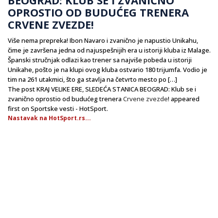
OPROSTIO OD BUDUĆEG TRENERA
CRVENE ZVEZDE!
Više nema prepreka! Ibon Navaro i zvanično je napustio Unikahu,
čime je završena jedna od najuspešnijih era u istoriji kluba iz Malage.
Španski stručnjak odlazi kao trener sa najviše pobeda u istoriji
Unikahe, pošto je na klupi ovog kluba ostvario 180 trijumfa. Vodio je
tim na 261 utakmici, što ga stavlja na četvrto mesto po […]
The post KRAJ VELIKE ERE, SLEDEĆA STANICA BEOGRAD: Klub se i
zvanično oprostio od budućeg trenera
Crvene zvezde
! appeared
first on Sportske vesti - HotSport.
Nastavak na HotSport.rs...