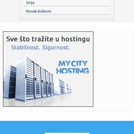
Sirija
12:10:
Vučić: Stari železnički most biće najmodernija atrakcija, bi...
Novak Đoković
12:04:
Top Gear video: Ram TRX SRT vs Ford Raptor R
12:03:
Vučić: "Neću da služim nikome već samo Srbiji"; "Nisu
blokad...
12:02:
Novi auto-put od 44 kilometra sve bliže gradnji: Povezaće
Banja...
12:02:
Srpska najavljuje investicioni ciklus: 7,4 milijarde KM za
naredn...
12:02:
U BiH prošle godine investirano 9,4 milijarde KM
12:01:
Notingem Forest želi vezistu Monaka
12:01:
Borac dočekuje Velež: Marinović želi pobjedu, "Rođeni" vide
...