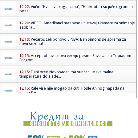
12:22:
Vučić: "Hvala vatrogascima", "Helikopteri su juče ogroman
posa...
12:20:
VIDEO: Amerikanci masovno uništavaju kamere za snimanje
saobra...
12:19:
Pecaroš želi ponovo u NBA: Ben Simons se sprema za
novu sezonu!
12:15:
Accept objavili novu verziju pesme Save Us sa Tobiasom
Forgom
12:15:
Dani pred Novosađanima sunčani: Maksimalna
temperatura do slede...
12:15:
Rale više nije mogao da ćuti! Posle Aninog napada na
Jelenu Rad...
12:14:
Setting puder je trenutno najkorisniji proizvod u neseseru,
a ovi...
12:14:
Drama na aerodromu u Sidneju: Avioni se zamalo sudarili
(VIDEO)
12:14:
Travnik muzički centar BiH: Hiljade posjetilaca pjevalo sa