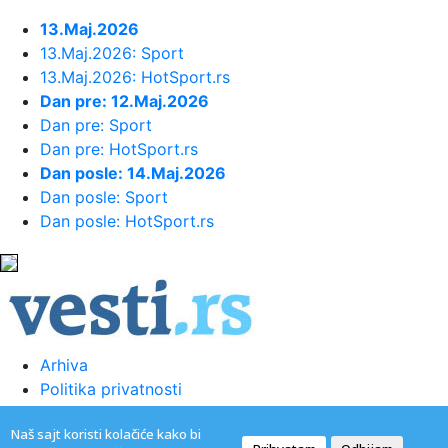
23:32:
Brenin potez posle pada razbesneo
javnost: Devojka joj pružila r...
13.Maj.2026
13.Maj.2026: Sport
13.Maj.2026: HotSport.rs
23:29:
Američki Senat usvojio zakon o
Dan pre: 12.Maj.2026
sankcijama Rusiji usmjeren na ene...
Dan pre: Sport
Dan pre: HotSport.rs
23:27:
Hitno se oglasili Rusi: "Provokacija!"
Dan posle: 14.Maj.2026
Dan posle: Sport
23:25:
MUP: Aktivna četiri veća požara,
Dan posle: HotSport.rs
najveći izbio u mestu Šumar...
23:24:
Ako ste planirali da kupite polovan
automobil u Nemačkoj, pogled...
Arhiva
23:22:
KAKVA PORUKA PRED NASTAVAK
Politika privatnosti
SEZONE: Srbija nadigrala Rusiju posle ...
Uslovi korišćenja
Naš sajt koristi kolačiće kako bi
Kontakt