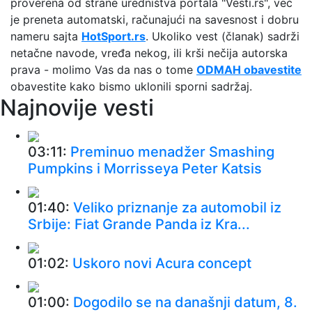
proverena od strane uredništva portala "Vesti.rs", već
je preneta automatski, računajući na savesnost i dobru
nameru sajta
HotSport.rs
. Ukoliko vest (članak) sadrži
netačne navode, vređa nekog, ili krši nečija autorska
prava - molimo Vas da nas o tome
ODMAH obavestite
obavestite kako bismo uklonili sporni sadržaj.
Najnovije vesti
03:11:
Preminuo menadžer Smashing
Pumpkins i Morrisseya Peter Katsis
01:40:
Veliko priznanje za automobil iz
Srbije: Fiat Grande Panda iz Kra...
01:02:
Uskoro novi Acura concept
01:00:
Dogodilo se na današnji datum, 8.