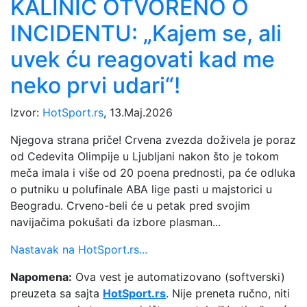
KALINIĆ OTVORENO O
INCIDENTU: „Kajem se, ali
uvek ću reagovati kad me
neko prvi udari“!
Izvor:
HotSport.rs
, 13.Maj.2026
Njegova strana priče! Crvena zvezda doživela je poraz
od Cedevita Olimpije u Ljubljani nakon što je tokom
meča imala i više od 20 poena prednosti, pa će odluka
o putniku u polufinale ABA lige pasti u majstorici u
Beogradu. Crveno-beli će u petak pred svojim
navijačima pokušati da izbore plasman...
Nastavak na HotSport.rs...
Napomena:
Ova vest je automatizovano (softverski)
preuzeta sa sajta
HotSport.rs
. Nije preneta ručno, niti