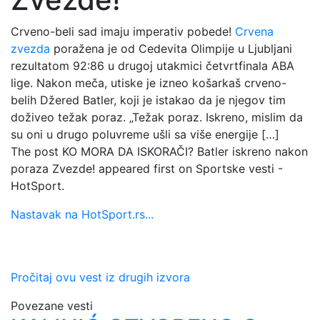
Crveno-beli sad imaju imperativ pobede!
Crvena
zvezda
poražena je od Cedevita Olimpije u Ljubljani
rezultatom 92:86 u drugoj utakmici četvrtfinala ABA
lige. Nakon meča, utiske je izneo košarkaš crveno-
belih Džered Batler, koji je istakao da je njegov tim
doživeo težak poraz. „Težak poraz. Iskreno, mislim da
su oni u drugo poluvreme ušli sa više energije […]
The post KO MORA DA ISKORAČI? Batler iskreno nakon
poraza Zvezde! appeared first on Sportske vesti -
HotSport.
Nastavak na HotSport.rs...
Pročitaj ovu vest iz drugih izvora
Povezane vesti