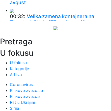
avgust
00:32:
Velika zamena kontejnera na
Zvezdari: Stiglo 177 novih, a „dža...
00:16:
Singapur ima plan za borbu protiv
Pretraga
paklenih vrućina: Ovako hoće ...
U fokusu
00:03:
Na današnji dan, 8. avgust
U fokusu
Kategorije
00:03:
Volkswagen menja poslovnu
Arhiva
strategiju u SAD
Coronavirus
23:51:
PARTIZAN TRLJA RUKE: Transfer
Pinkove zvezdice
Saše Lukića doneo crno-belima 300...
Pinkove zvezde
Rat u Ukrajini
Sirija
23:48:
Otišao iz Arsenala pre nego što su