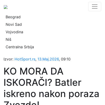
Beograd
Novi Sad
Vojvodina
Niš
Centralna Srbija
Izvor:
HotSport.rs
,
13.Maj.2026
, 09:10
KO MORA DA
ISKORAČI? Batler
iskreno nakon poraza
Zvezde!