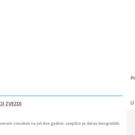
P
U
J ZVEZDI
Crvenom zvezdom na još dve godine, saopštio je danas beogradski