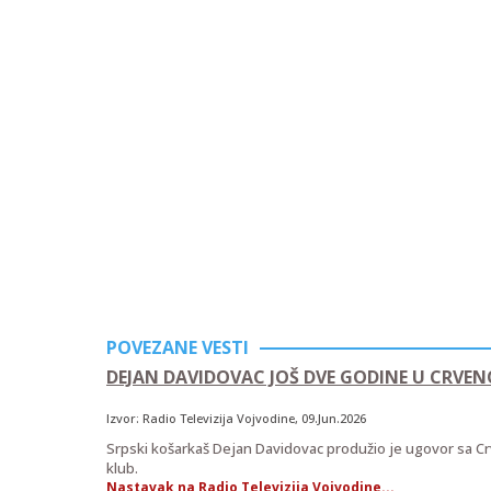
POVEZANE VESTI
DEJAN DAVIDOVAC JOŠ DVE GODINE U CRVENO
Izvor:
Radio Televizija Vojvodine
, 09.Jun.2026
Srpski košarkaš Dejan Davidovac produžio je ugovor sa 
klub.
Nastavak na Radio Televizija Vojvodine...