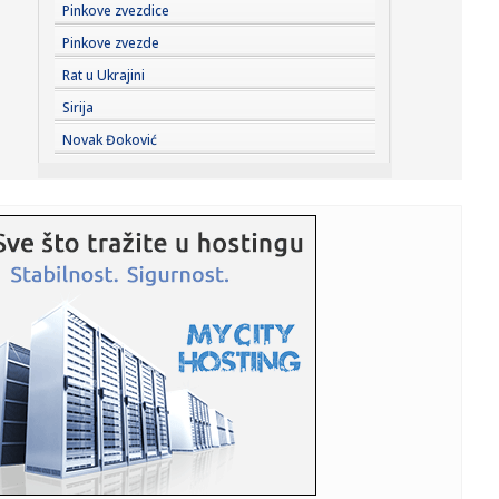
22:35:
Sudar dva tramvaja u Njemačkoj, više od 25 povrijeđenih
Pinkove zvezdice
Pinkove zvezde
22:35:
Ovi horoskopski znakovi najviše uživaju u ljetu
Rat u Ukrajini
Sirija
22:35:
Savić srušio Vitebsk: Borac nosi prednost na revanš
Novak Đoković
(VIDEO)
22:29:
Borac slavio u Banjaluci – pitanje koliko je zadovoljan
22:29:
Spremite se – stiže "Čelična kupola"
22:28:
Policajac otkrio trik: Ova jednostavna prepreka usporiće
provaln...
22:28:
Šta sve sadrži dinja, ljetnje voće koje je nepravedno
zapostav...
22:28:
Zlatni retriver osvojio internet svojom nevjerovatnom
strpljivo...
22:24:
Pavlović: Oko 15. avgusta svim porodicama u Nišu po
20.000 dina...