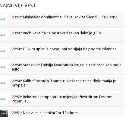
NAJNOVIJE VESTI
23:02:
Minimalac dominantne Rijeke, šok za Škendiju na Ostrvu
23:00:
Vučić kaže da će poštovati zakon “iako je glup”
22:58:
FIFA im uplatila novac, oni odbijaju da podrže Infantina
22:58:
Stanković: Emisija Kvadratura kruga je zaštićena kao moje
auto...
22:56:
Kalibaf poručio Trampu: "Vaša teatralna diplomatija je
propala"
22:52:
Rekordne temperature mijenjaju život širom Evrope:
Požari, su...
22:51:
Najavljen električni Ford Fathom
22:50:
Nizak nivo Dunava otkrio most rimskog cara Konstantina!
Priroda p...