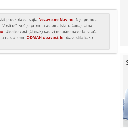
ki) preuzeta sa sajta
Nezavisne Novine
. Nije preneta
 "Vesti.rs", već je preneta automatski, računajući na
ne
. Ukoliko vest (članak) sadrži netačne navode, vređa
s da nas o tome
ODMAH obavestite
obavestite kako