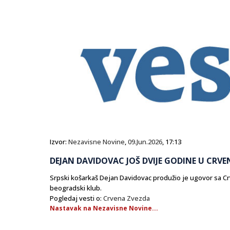
Izvor:
Nezavisne Novine
,
09.Jun.2026
, 17:13
DEJAN DAVIDOVAC JOŠ DVIJE GODINE U CRVE
Srpski košarkaš Dejan Davidovac produžio je ugovor sa Cr
beogradski klub.
Pogledaj vesti o:
Crvena Zvezda
Nastavak na Nezavisne Novine...