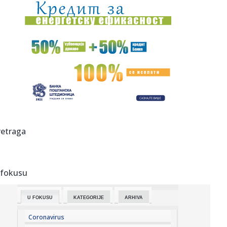
22:49:
Štab za vanredne situacije: U većem delu Srbije nema
restrikcij...
22:46:
Nazire se katastrofa; Kijev kriv za sve? FOTO/VIDEO
22:43:
NUNS: Osuđujemo zastrašivanje redakcije A1tv iz Novog
Pazara
22:43:
Slovačka izmerila rekordnu temperaturu od 42,2 stepena
Celzijusa
22:39:
Sad VAR nema šta da traži – pogodio Zubairu VIDEO
retraga
22:39:
Od sutra restrikcije vode u delovima opštine Arilje
 fokusu
22:36:
Maja pobesnela zbog Asmina i njegove bankarke, pa
otkrila: "On vi...
U FOKUSU
KATEGORIJE
ARHIVA
22:35:
Drama u Hrvatskoj: Požar uništio apartman, vlasnik tvrdi
da su ...
Coronavirus