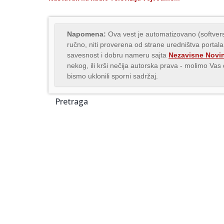
Napomena:
Ova vest je automatizovano (softvers
ručno, niti proverena od strane uredništva portala
savesnost i dobru nameru sajta
Nezavisne Novi
nekog, ili krši nečija autorska prava - molimo Va
bismo uklonili sporni sadržaj.
Pretraga