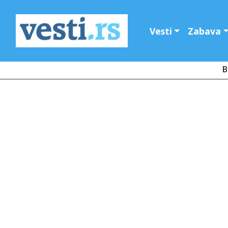
Vesti
Zabava
B