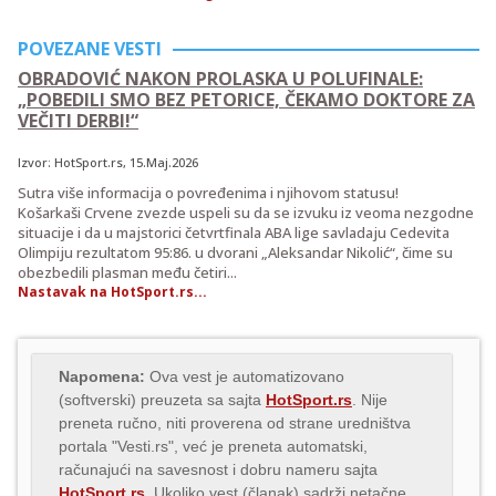
POVEZANE VESTI
OBRADOVIĆ NAKON PROLASKA U POLUFINALE:
„POBEDILI SMO BEZ PETORICE, ČEKAMO DOKTORE ZA
VEČITI DERBI!“
Izvor:
HotSport.rs
, 15.Maj.2026
Sutra više informacija o povređenima i njihovom statusu!
Košarkaši Crvene zvezde uspeli su da se izvuku iz veoma nezgodne
situacije i da u majstorici četvrtfinala ABA lige savladaju Cedevita
Olimpiju rezultatom 95:86. u dvorani „Aleksandar Nikolić“, čime su
obezbedili plasman među četiri...
Nastavak na HotSport.rs...
Napomena:
Ova vest je automatizovano
(softverski) preuzeta sa sajta
HotSport.rs
. Nije
preneta ručno, niti proverena od strane uredništva
portala "Vesti.rs", već je preneta automatski,
računajući na savesnost i dobru nameru sajta
HotSport.rs
. Ukoliko vest (članak) sadrži netačne