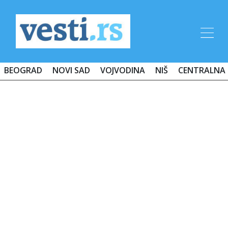
BEOGRAD
NOVI SAD
VOJVODINA
NIŠ
CENTRALNA 