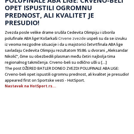
OPET ISPUSTILI OGROMNU
PREDNOST, ALI KVALITET JE
PRESUDIO!
Zvezda posle velike drame srušila Cedevita Olimpiju i izborila
polufinale ABA lige! Košarkaši
Crvene zvezde
uspeli su da se izvuku
iz veoma nezgodne situacije i da u majstorici četvrtfinala ABA lige
savladaju Cedevita Olimpiju rezultatom 95:86. u dvorani „Aleksandar
Nikolić“, čime su obezbedili plasman među četiri najbolja tima
regionalnog takmičenja. Crveno-beli su odlično ušli u […]
The post DŽERED BATLER DONEO ZVEZDI POLUFINALE ABA LIGE:
Crveno-beli opet ispustili ogromnu prednost, ali kvalitet je presudio!
appeared first on Sportske vesti - HotSport.
Nastavak na HotSport.rs...