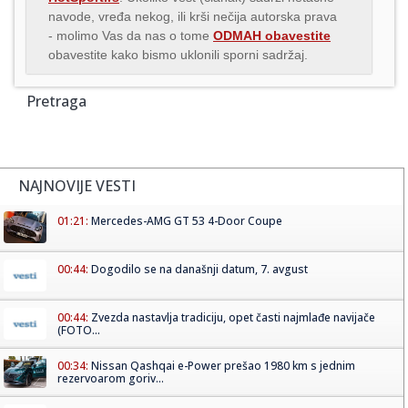
navode, vređa nekog, ili krši nečija autorska prava
- molimo Vas da nas o tome
ODMAH obavestite
obavestite kako bismo uklonili sporni sadržaj.
Pretraga
NAJNOVIJE VESTI
01:21:
Mercedes-AMG GT 53 4-Door Coupe
00:44:
Dogodilo se na današnji datum, 7. avgust
00:44:
Zvezda nastavlja tradiciju, opet časti najmlađe navijače
(FOTO...
00:34:
Nissan Qashqai e-Power prešao 1980 km s jednim
rezervoarom goriv...