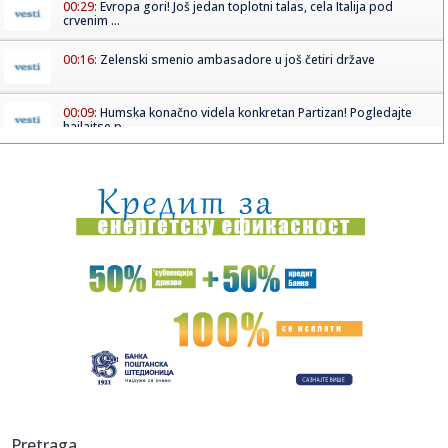
00:29:
Evropa gori! Još jedan toplotni talas, cela Italija pod
crvenim ...
00:16:
Zelenski smenio ambasadore u još četiri države
00:09:
Humska konačno videla konkretan Partizan! Pogledajte
hajlajtse p...
00:05:
Roganović ne pomišlja na opuštanje: Uvek ima mesta za
napredak...
00:04:
Vukotić ne zna ko je Baba: "Vidim da ga svi hvale"
00:01:
Na današnji dan, 7. avgust
23:59:
U predgrađu Damaska podignut autobus u vazduh, dve
osobe poginul...
23:55:
ROMAŠČENKO POSLE POTOPA U HUMSKOJ: Jedna stvar
posebno ga je ra...
23:54:
Aleksić: "Nemamo čega da se plašimo u Kazahstanu"
Pretraga
VIDEO