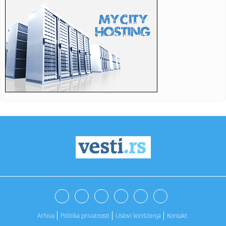
23:34:
PRE PAR MESECI SANJALI TITULU, SADA IH SVI DEMOLIRAJU:
Benfika si...
23:33:
Težak udes žene iz BiH: Bmw-om se „zakucala“ u zid, na nju
...
23:33:
Kratak predah od vrućina: Pljuskovi noćas stižu u region,
osvj...
23:33:
Osuđen provalnik iz BiH, branio se da je krao za liječenje
ćer...
23:32:
Potresna poruka Dijane Dilajn o životu i smrti njenog brata:
"Im...
23:31:
Partizan "otkrio" reakciju posle IMT-a: Ilić imao jasnu
poruku i...
23:29:
SCENA KOJA GOVORI SVE: Ilić krenuo ka tunelu, a onda je
Humska z...
23:25:
ILIĆ NIJE MOGAO DA PREĆUTI: Posle „trojke“ Tobolu odmah
se ...
Arhiva
Politika privatnosti
Uslovi korišćenja
Kontakt
23:25:
PUKIJU JE BIO DOVOLJAN SAMO MINUT: Legendarni Finac