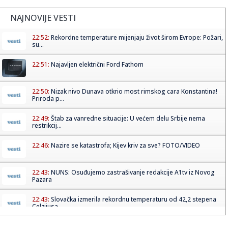
NAJNOVIJE VESTI
22:52:
Rekordne temperature mijenjaju život širom Evrope: Požari,
su...
22:51:
Najavljen električni Ford Fathom
22:50:
Nizak nivo Dunava otkrio most rimskog cara Konstantina!
Priroda p...
22:49:
Štab za vanredne situacije: U većem delu Srbije nema
restrikcij...
22:46:
Nazire se katastrofa; Kijev kriv za sve? FOTO/VIDEO
22:43:
NUNS: Osuđujemo zastrašivanje redakcije A1tv iz Novog
Pazara
22:43:
Slovačka izmerila rekordnu temperaturu od 42,2 stepena
Celzijusa
22:39:
Sad VAR nema šta da traži – pogodio Zubairu VIDEO