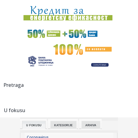
22:39:
Od sutra restrikcije vode u delovima opštine Arilje
22:36:
Maja pobesnela zbog Asmina i njegove bankarke, pa
otkrila: "On vi...
22:35:
Drama u Hrvatskoj: Požar uništio apartman, vlasnik tvrdi da
su ...
22:35:
Sudar dva tramvaja u Njemačkoj, više od 25 povrijeđenih
22:35:
Ovi horoskopski znakovi najviše uživaju u ljetu
Pretraga
22:35:
Savić srušio Vitebsk: Borac nosi prednost na revanš
(VIDEO)
U fokusu
22:29:
Borac slavio u Banjaluci – pitanje koliko je zadovoljan
U FOKUSU
KATEGORIJE
ARHIVA
22:29:
Spremite se – stiže "Čelična kupola"
Coronavirus