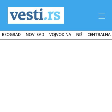
BEOGRAD
NOVI SAD
VOJVODINA
NIŠ
CENTRALNA 