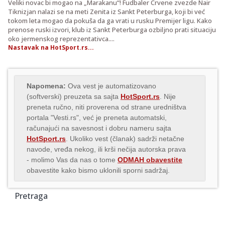
Veliki novac bi mogao na „Marakanu“! Fudbaler Crvene zvezde Nair
Tiknizjan nalazi se na meti Zenita iz Sankt Peterburga, koji bi već
tokom leta mogao da pokuša da ga vrati u rusku Premijer ligu. Kako
prenose ruski izvori, klub iz Sankt Peterburga ozbiljno prati situaciju
oko jermenskog reprezentativca....
Nastavak na HotSport.rs...
Napomena:
Ova vest je automatizovano
(softverski) preuzeta sa sajta
HotSport.rs
. Nije
preneta ručno, niti proverena od strane uredništva
portala "Vesti.rs", već je preneta automatski,
računajući na savesnost i dobru nameru sajta
HotSport.rs
. Ukoliko vest (članak) sadrži netačne
navode, vređa nekog, ili krši nečija autorska prava
- molimo Vas da nas o tome
ODMAH obavestite
obavestite kako bismo uklonili sporni sadržaj.
Pretraga