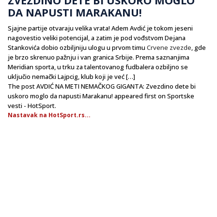
DA NAPUSTI MARAKANU!
Sjajne partije otvaraju velika vrata! Adem Avdić je tokom jeseni
nagovestio veliki potencijal, a zatim je pod vođstvom Dejana
Stankovića dobio ozbiljniju ulogu u prvom timu
Crvene zvezde
, gde
je brzo skrenuo pažnju i van granica Srbije. Prema saznanjima
Meridian sporta, u trku za talentovanog fudbalera ozbiljno se
uključio nemački Lajpcig, klub koji je već […]
The post AVDIĆ NA METI NEMAČKOG GIGANTA: Zvezdino dete bi
uskoro moglo da napusti Marakanu! appeared first on Sportske
vesti - HotSport.
Nastavak na HotSport.rs...