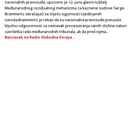
nacionalnih pravosuđa, upozorio je 12. juna glavni tužitelj
Međunarodnog rezidualnog mehanizma za kaznene sudove Serge
Brammertz obraćajući se Vijeću sigurnosti Ujedinjenih
naroda.Brammertz je rekao da su nacionalna pravosuđa preuzela
ključnu odgovornost za nastavak procesuiranja ratnih zločina nakon
završetka rada međunarodnih tribunala, ali da pred njima...
Nastavak na Radio Slobodna Evropa...