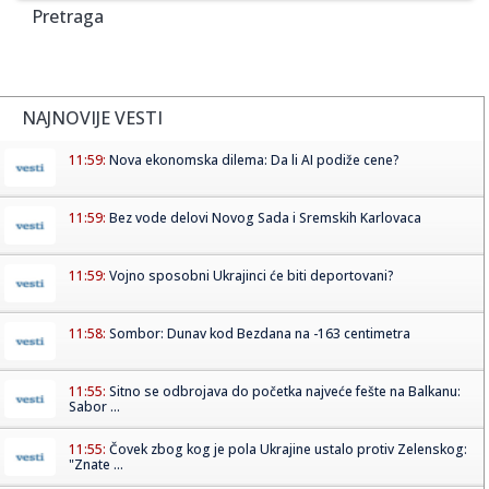
Pretraga
NAJNOVIJE VESTI
11:59:
Nova ekonomska dilema: Da li AI podiže cene?
11:59:
Bez vode delovi Novog Sada i Sremskih Karlovaca
11:59:
Vojno sposobni Ukrajinci će biti deportovani?
11:58:
Sombor: Dunav kod Bezdana na -163 centimetra
11:55:
Sitno se odbrojava do početka najveće fešte na Balkanu:
Sabor ...
11:55:
Čovek zbog kog je pola Ukrajine ustalo protiv Zelenskog:
"Znate ...