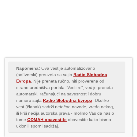
Napomena:
Ova vest je automatizovano
(softverski) preuzeta sa sajta
Radio Slobodna
Evropa
. Nije preneta ručno, niti proverena od
strane uredništva portala "Vesti.rs", već je preneta
automatski, računajući na savesnost i dobru
nameru sajta
Radio Slobodna Evropa
. Ukoliko
vest (članak) sadrži netačne navode, vređa nekog,
ili krši nečija autorska prava - molimo Vas da nas o
tome
ODMAH obavestite
obavestite kako bismo
uklonili sporni sadržaj.