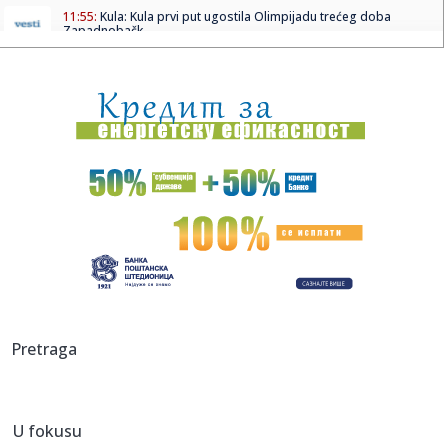
11:55:
Kula: Kula prvi put ugostila Olimpijadu trećeg doba
Zapadnobačk...
11:54:
Ispekcija zatvorila bazene Vladimira Tomovića posle
nastupa Tee ...
11:53:
Rusi besni na klub zbog Albanca koji je provocirao Srbe
11:53:
ILIĆ PRESEKAO: Četvorica iz prvog tima Partizana sele se u
Tele...
11:53:
KoZmaj Fest donosi muziku i prirodu na Kosmaj
11:49:
Velika odluka pred Dejvisom: U igri ugovor od 275 miliona
11:49:
Belorusija označila Juronjuz kao "ekstremistički medij"
Pretraga
11:48:
Tresla se gora, rodio se miš: Blokaderi danima najavljivali
"meg...
U fokusu
11:47:
Oko 2,5 miliona građana dobija direktnu uštedu na