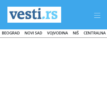
BEOGRAD
NOVI SAD
VOJVODINA
NIŠ
CENTRALNA 