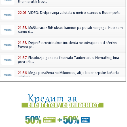
Enem srušili Nov...
22:01:
VIDEO: Divlja svinja zalutala u metro stanicu u Budimpešti
21:58:
Muškarac iz BiH ukrao kamion pa pucali na njega: Htio sam
samo d...
21:58:
Dejan Petrović nakon incidenta ne odvaja se od kćerke:
Poveo je...
21:57:
Eksplozija gasa na festivalu Taubertalu u Nemačkoj; Ima
povređe...
21:56:
Mega poražena na Mikonosu, ali je biser srpske košarke
zablista...
21:56:
Drugo veče „Freshwave“ festivala spojilo nespojive
ritmove
21:52:
Visoke temperature dodatno opterećuju gume: Evo kada
vožnja mo...
21:52:
Iran poslao važnu poruku Americi! Vens otkrio šta je
Teheran ob...