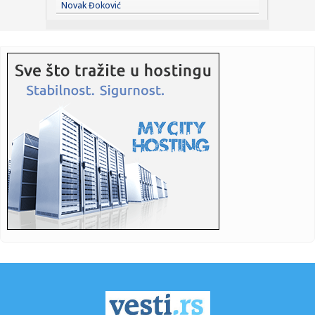
Novak Đoković
stab...
21:21:
Preminuo Borislav Miodanić: Pred smrt svjedočio
američkim istr...
21:18:
VILDOZA SE OGLASIO: „Rekao sam da nikada neću doći u
Partizan...
21:13:
Patrik Beverli menja klub – iz Soluna seli se u Francusku?
21:12:
Sve više Srba odustaje od peleta i prelazi na ovaj sistem
grejan...
21:10:
Zašto svi kupuju ovaj Audi star 14 godina?! (Q3 2.0 TDI 177
KS S...
21:07:
Vojska je upala
21:01:
Ova frizura je idealna za letnje vrućine i ne pomera se ceo
dan
21:00:
Orlići izgubili na samom kraju: Novi poraz kadeta, ovaj je
bio p...