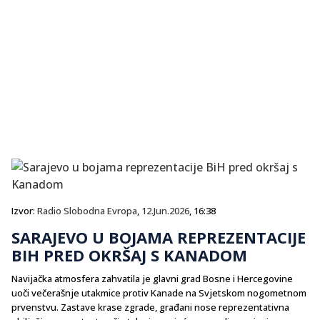
Izvor:
Radio Slobodna Evropa
,
12.Jun.2026
, 16:38
SARAJEVO U BOJAMA REPREZENTACIJE
BIH PRED OKRŠAJ S KANADOM
Navijačka atmosfera zahvatila je glavni grad Bosne i Hercegovine
uoči večerašnje utakmice protiv Kanade na Svjetskom nogometnom
prvenstvu. Zastave krase zgrade, građani nose reprezentativna