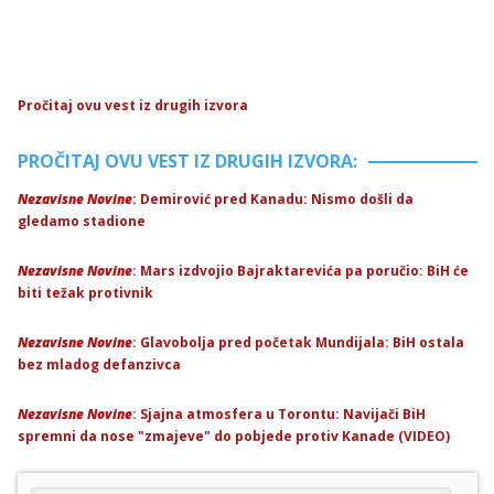
Pročitaj ovu vest iz drugih izvora
PROČITAJ OVU VEST IZ DRUGIH IZVORA:
Nezavisne Novine
: Demirović pred Kanadu: Nismo došli da
gledamo stadione
Nezavisne Novine
: Mars izdvojio Bajraktarevića pa poručio: BiH će
biti težak protivnik
Nezavisne Novine
: Glavobolja pred početak Mundijala: BiH ostala
bez mladog defanzivca
Nezavisne Novine
: Sjajna atmosfera u Torontu: Navijači BiH
spremni da nose "zmajeve" do pobjede protiv Kanade (VIDEO)