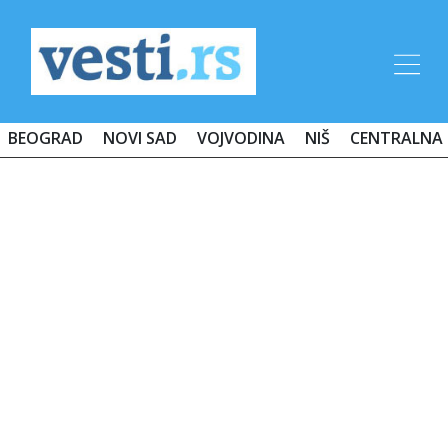
BEOGRAD
NOVI SAD
VOJVODINA
NIŠ
CENTRALNA 