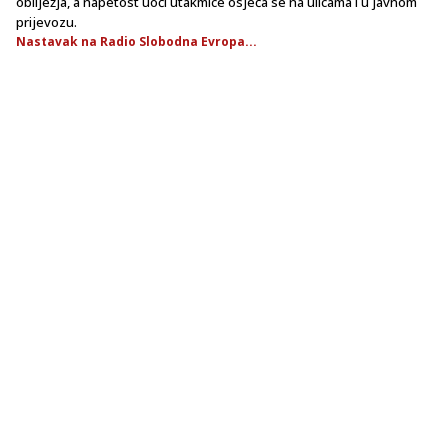
obilježja, a napetost uoči utakmice osjeća se na ulicama i u javnom
prijevozu.
Nastavak na Radio Slobodna Evropa...