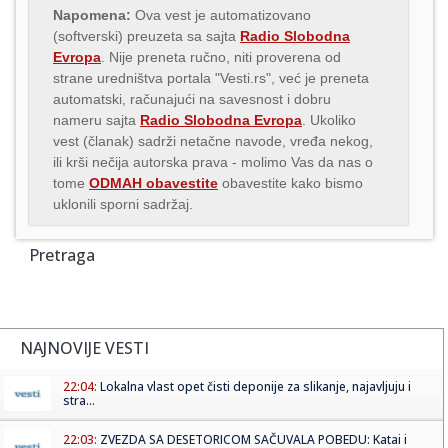
Napomena:
Ova vest je automatizovano
(softverski) preuzeta sa sajta
Radio Slobodna
Evropa
. Nije preneta ručno, niti proverena od
strane uredništva portala "Vesti.rs", već je preneta
automatski, računajući na savesnost i dobru
nameru sajta
Radio Slobodna Evropa
. Ukoliko
vest (članak) sadrži netačne navode, vređa nekog,
ili krši nečija autorska prava - molimo Vas da nas o
tome
ODMAH obavestite
obavestite kako bismo
uklonili sporni sadržaj.
Pretraga
NAJNOVIJE VESTI
22:04:
Lokalna vlast opet čisti deponije za slikanje, najavljuju i
stra...
22:03:
ZVEZDA SA DESETORICOM SAČUVALA POBEDU: Katai i