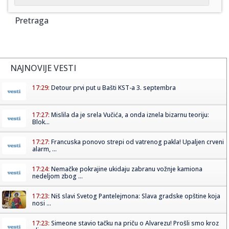
Pretraga
NAJNOVIJE VESTI
17:29:
Detour prvi put u Bašti KST-a 3. septembra
17:27:
Mislila da je srela Vučića, a onda iznela bizarnu teoriju:
Blok...
17:27:
Francuska ponovo strepi od vatrenog pakla! Upaljen crveni
alarm, ...
17:24:
Nemačke pokrajine ukidaju zabranu vožnje kamiona
nedeljom zbog ...
17:23:
Niš slavi Svetog Pantelejmona: Slava gradske opštine koja
nosi ...
17:23:
Simeone stavio tačku na priču o Alvarezu! Prošli smo kroz