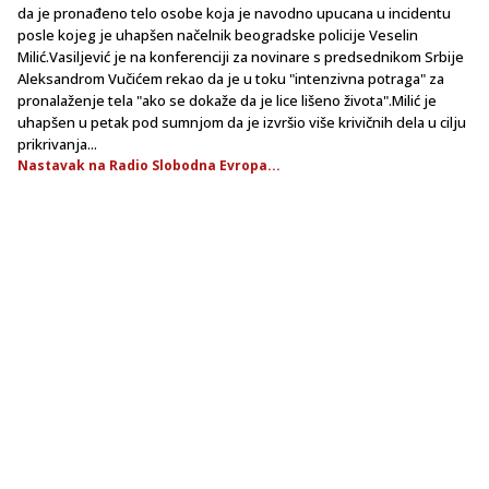
da je pronađeno telo osobe koja je navodno upucana u incidentu
posle kojeg je uhapšen načelnik beogradske policije Veselin
Milić.Vasiljević je na konferenciji za novinare s predsednikom Srbije
Aleksandrom Vučićem rekao da je u toku "intenzivna potraga" za
pronalaženje tela "ako se dokaže da je lice lišeno života".Milić je
uhapšen u petak pod sumnjom da je izvršio više krivičnih dela u cilju
prikrivanja...
Nastavak na Radio Slobodna Evropa...