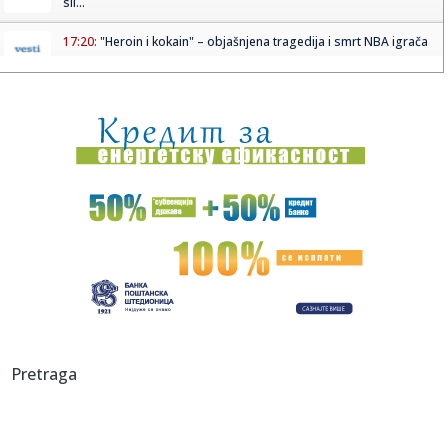
sli...
17:20:
"Heroin i kokain" – objašnjena tragedija i smrt NBA igrača
17:20:
"Lebrona se niko ne boji – Majkl Džordan je GOAT" VIDEO
17:19:
Kumulativna prodaja BMW-a Serije 3 u Kini premašila 2
miliona je...
17:18:
Raketa pogodila tanker u Ormuskom moreuzu
17:13:
Svet srlja u novi rat?; Primirje pred potpunim krahom
17:12:
Dvejn Džonson se oglasio posle debakla „Moane“: Kritičari
j...
17:11:
TORES NA KORAK OD PARIZA: Ostali su samo detalji – zna
Pretraga
se i cif...
17:03:
Memorandum Srbije i Ukrajine o saradnji u oblasti zdravlja
život...