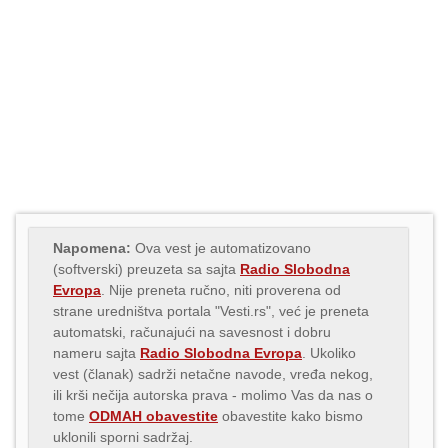
Napomena:
Ova vest je automatizovano
(softverski) preuzeta sa sajta
Radio Slobodna
Evropa
. Nije preneta ručno, niti proverena od
strane uredništva portala "Vesti.rs", već je preneta
automatski, računajući na savesnost i dobru
nameru sajta
Radio Slobodna Evropa
. Ukoliko
vest (članak) sadrži netačne navode, vređa nekog,
ili krši nečija autorska prava - molimo Vas da nas o
tome
ODMAH obavestite
obavestite kako bismo
uklonili sporni sadržaj.