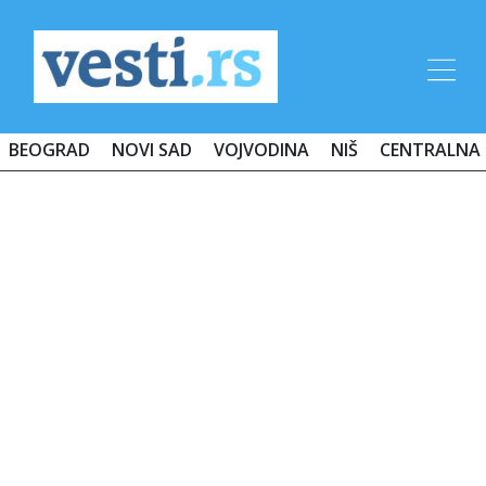
BEOGRAD
NOVI SAD
VOJVODINA
NIŠ
CENTRALNA 