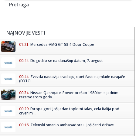
Pretraga
NAJNOVIJE VESTI
01:21:
Mercedes-AMG GT 53 4-Door Coupe
00:44:
Dogodilo se na današnji datum, 7. avgust
00:44:
Zvezda nastavlja tradiciju, opet časti najmlađe navijače
(FOTO...
00:34:
Nissan Qashqai e-Power prešao 1980 km s jednim
rezervoarom goriv...
00:29:
Evropa gori! Još jedan toplotni talas, cela Italija pod
crvenim ...
00:16:
Zelenski smenio ambasadore u još četiri države