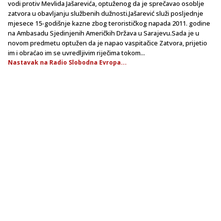
vodi protiv Mevlida Jašarevića, optuženog da je sprečavao osoblje
zatvora u obavljanju službenih dužnosti.Jašarević služi posljednje
mjesece 15-godišnje kazne zbog terorističkog napada 2011. godine
na Ambasadu Sjedinjenih Američkih Država u Sarajevu.Sada je u
novom predmetu optužen da je napao vaspitačice Zatvora, prijetio
im i obraćao im se uvredljivim riječima tokom...
Nastavak na Radio Slobodna Evropa...