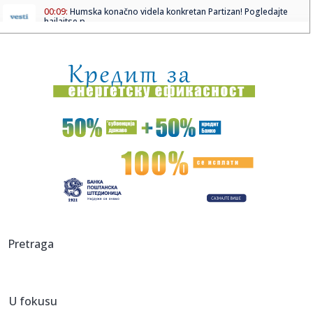
00:09:
Humska konačno videla konkretan Partizan! Pogledajte
hajlajtse p...
00:05:
Roganović ne pomišlja na opuštanje: Uvek ima mesta za
napredak...
00:04:
Vukotić ne zna ko je Baba: "Vidim da ga svi hvale"
00:01:
Na današnji dan, 7. avgust
23:59:
U predgrađu Damaska podignut autobus u vazduh, dve
osobe poginul...
23:55:
ROMAŠČENKO POSLE POTOPA U HUMSKOJ: Jedna stvar
posebno ga je ra...
23:54:
Aleksić: "Nemamo čega da se plašimo u Kazahstanu"
Pretraga
VIDEO
23:48:
Trener Tobola: "Hteli smo da Partizan napada po krilu"
U fokusu
23:47:
Škoda Peaq u serijskoj proizvodnji