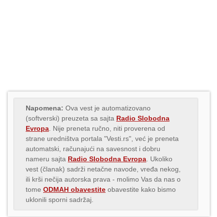
Napomena:
Ova vest je automatizovano
(softverski) preuzeta sa sajta
Radio Slobodna
Evropa
. Nije preneta ručno, niti proverena od
strane uredništva portala "Vesti.rs", već je preneta
automatski, računajući na savesnost i dobru
nameru sajta
Radio Slobodna Evropa
. Ukoliko
vest (članak) sadrži netačne navode, vređa nekog,
ili krši nečija autorska prava - molimo Vas da nas o
tome
ODMAH obavestite
obavestite kako bismo
uklonili sporni sadržaj.