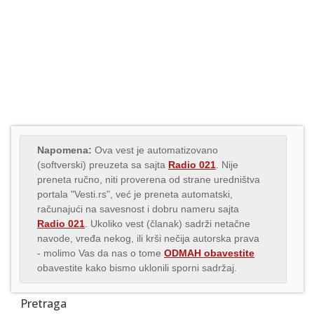
Napomena:
Ova vest je automatizovano
(softverski) preuzeta sa sajta
Radio 021
. Nije
preneta ručno, niti proverena od strane uredništva
portala "Vesti.rs", već je preneta automatski,
računajući na savesnost i dobru nameru sajta
Radio 021
. Ukoliko vest (članak) sadrži netačne
navode, vređa nekog, ili krši nečija autorska prava
- molimo Vas da nas o tome
ODMAH obavestite
obavestite kako bismo uklonili sporni sadržaj.
Pretraga