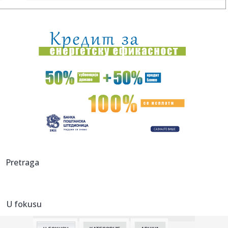
13:25:
Požar kod Konjica lokalizovan, vatrogasci i dalje na terenu
13:25:
Mostar: Ruševina Alajbegovića kuće poklopila tri
automobila
13:25:
Teška nesreća u Potkozarju: Poginuo mladić
13:25:
Najezda ovih buba u Beogradu! Građani ih viđaju na
svakom korak...
13:24:
Invazija moguća svakog časa – uzbuna u evropskoj zemlji,
alar...
13:23:
Đedović optimista po pitanju NIS-a: "Bićemo u boljoj
Pretraga
poziciji ...
13:22:
Nezapamćena kriza Rivera VIDEO
U fokusu
13:21:
Ruski dronovi svakodnevno 'love' Ukrajince u Hersonu