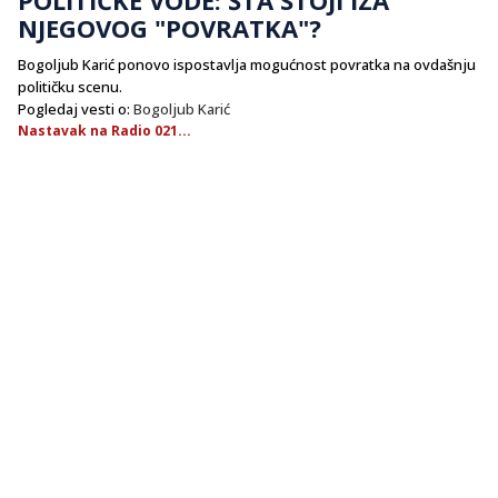
NJEGOVOG "POVRATKA"?
Bogoljub Karić ponovo ispostavlja mogućnost povratka na ovdašnju
političku scenu.
Pogledaj vesti o:
Bogoljub Karić
Nastavak na Radio 021...