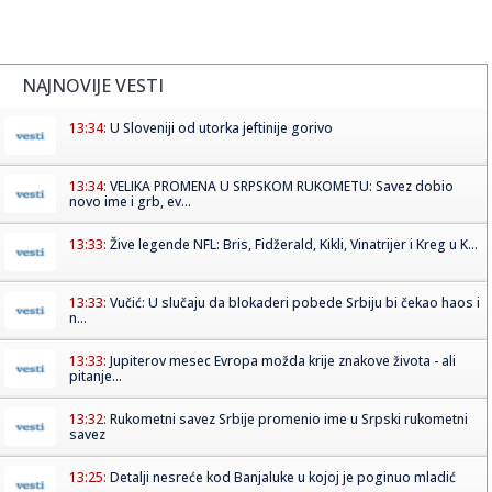
NAJNOVIJE VESTI
13:34:
U Sloveniji od utorka jeftinije gorivo
13:34:
VELIKA PROMENA U SRPSKOM RUKOMETU: Savez dobio
novo ime i grb, ev...
13:33:
Žive legende NFL: Bris, Fidžerald, Kikli, Vinatrijer i Kreg u K...
13:33:
Vučić: U slučaju da blokaderi pobede Srbiju bi čekao haos i
n...
13:33:
Jupiterov mesec Evropa možda krije znakove života - ali
pitanje...
13:32:
Rukometni savez Srbije promenio ime u Srpski rukometni
savez
13:25:
Detalji nesreće kod Banjaluke u kojoj je poginuo mladić