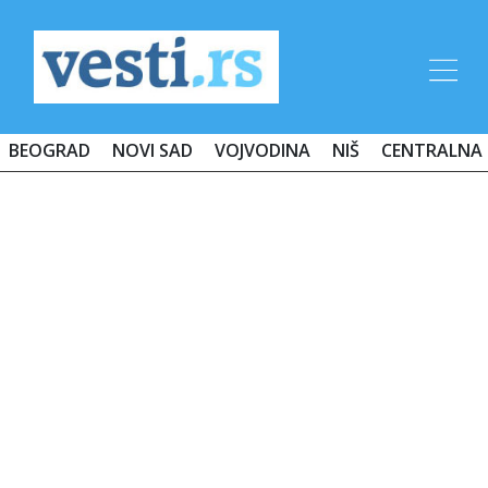
BEOGRAD
NOVI SAD
VOJVODINA
NIŠ
CENTRALNA 